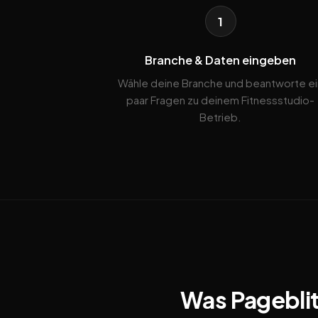
1
Branche & Daten eingeben
Wähle deine Branche und beantworte ei
paar Fragen zu deinem Fitnessstudio-
Betrieb.
Was Pageblit