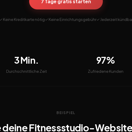
7 Tage gratis starten
✓ Keine Kreditkarte nötig
✓ Keine Einrichtungsgebühr
✓ Jederzeit kündba
3 Min.
97%
Durchschnittliche Zeit
Zufriedene Kunden
BEISPIEL
 deine Fitnessstudio-Websit