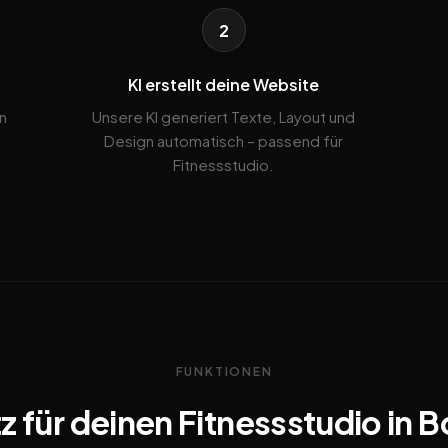
2
KI erstellt deine Website
n
Unsere KI generiert Texte, Layout und
Design automatisch – passend für
Fitnessstudio.
FUNKTIONEN
z für deinen Fitnessstudio in 