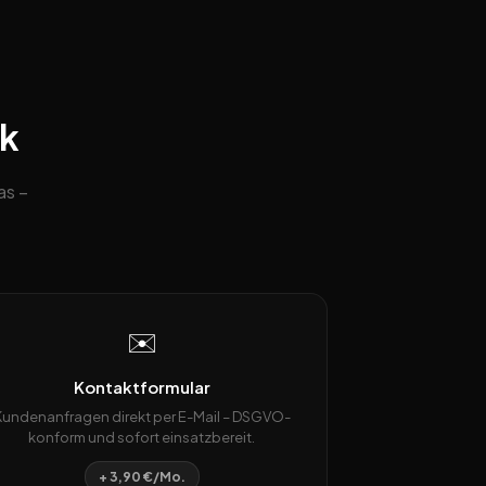
ck
as –
✉️
Kontaktformular
Kundenanfragen direkt per E-Mail – DSGVO-
konform und sofort einsatzbereit.
+ 3,90 €/Mo.