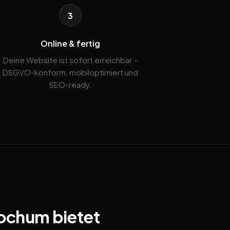
3
Online & fertig
Deine Website ist sofort erreichbar –
DSGVO-konform, mobiloptimiert und
SEO-ready.
Bochum bietet