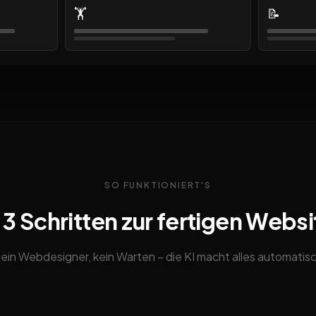
🏋️
📝
SO FUNKTIONIERT'S
n 3 Schritten zur fertigen Websi
ein Webdesigner, kein Warten – die KI macht alles automatis