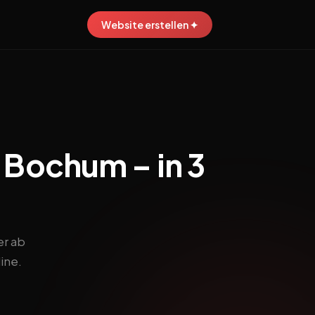
Website erstellen ✦
n Bochum – in 3
er ab
ine.