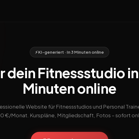
⚡ KI-generiert · In 3 Minuten online
 dein Fitnessstudio i
Minuten online
essionelle Website für Fitnessstudios und Personal Train
90 €/Monat. Kurspläne, Mitgliedschaft, Fotos – sofort onl