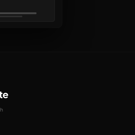
te
ch