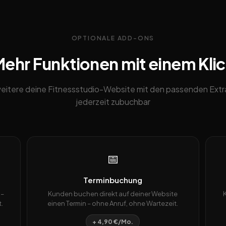
OPTIONALE ADD-ONS
ehr Funktionen mit einem Kli
eitere deine Fitnessstudio-Website mit den passenden Extr
jederzeit zubuchbar
📅
Terminbuchung
 –
Kunden buchen direkt auf deiner Website
.
einen Termin – ohne Anruf, ohne Wartezeit.
+ 4,90 €/Mo.