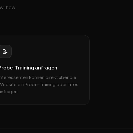
now-how
📝
Probe-Training anfragen
Interessenten können direkt über die
Website ein Probe-Training oder Infos
anfragen.