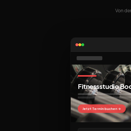
Von der
Fitnessstudio B
Jetzt Termin buchen →