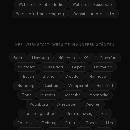
Website für Pilatesstudio
Website für Reisebüro
Website für Hausreinigung
Website für Fotostudio
KFZ-WERKSTATT-WEBSITE IN ANDEREN STÄDTEN
Berlin
Hamburg
München
Köln
Frankfurt
Stuttgart
Düsseldorf
Leipzig
Dortmund
Essen
Bremen
Dresden
Hannover
Nürnberg
Duisburg
Wuppertal
Bielefeld
Bonn
Münster
Karlsruhe
Mannheim
Augsburg
Wiesbaden
Aachen
Mönchengladbach
Braunschweig
Kiel
Rostock
Freiburg
Erfurt
Lübeck
Ulm