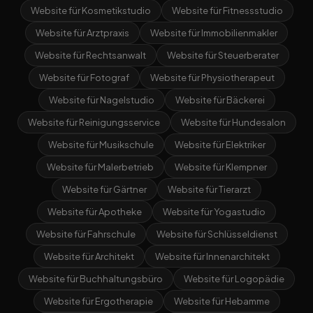
Website für Kosmetikstudio
Website für Fitnessstudio
Website für Arztpraxis
Website für Immobilienmakler
Website für Rechtsanwalt
Website für Steuerberater
Website für Fotograf
Website für Physiotherapeut
Website für Nagelstudio
Website für Bäckerei
Website für Reinigungsservice
Website für Hundesalon
Website für Musikschule
Website für Elektriker
Website für Malerbetrieb
Website für Klempner
Website für Gärtner
Website für Tierarzt
Website für Apotheke
Website für Yogastudio
Website für Fahrschule
Website für Schlüsseldienst
Website für Architekt
Website für Innenarchitekt
Website für Buchhaltungsbüro
Website für Logopädie
Website für Ergotherapie
Website für Hebamme