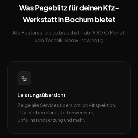
Was Pageblitz für deinen Kfz-
Werkstatt in Bochum bietet
Alle Features, die du brauchst – ab 19,90 €/Monat,
kein Technik-Know-how nötig
🔩
Leistungsübersicht
Zeige alle Services übersichtlich – Inspektion,
TÜV-Vorbereitung, Reifenwechsel,
Unfallinstandsetzung und mehr.