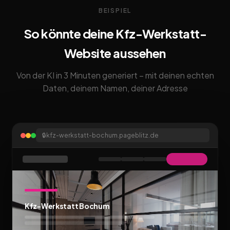
BEISPIEL
So könnte deine Kfz-Werkstatt-
Website aussehen
Von der KI in 3 Minuten generiert – mit deinen echten
Daten, deinem Namen, deiner Adresse
🔒
kfz-werkstatt-bochum.pageblitz.de
Kfz-Werkstatt Bochum