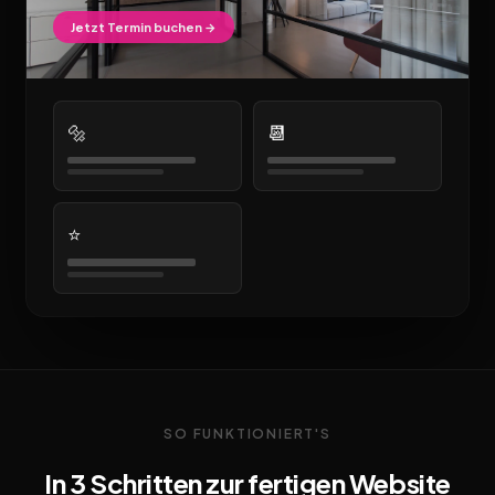
Jetzt Termin buchen →
🔩
📆
⭐
SO FUNKTIONIERT'S
In 3 Schritten zur fertigen Website