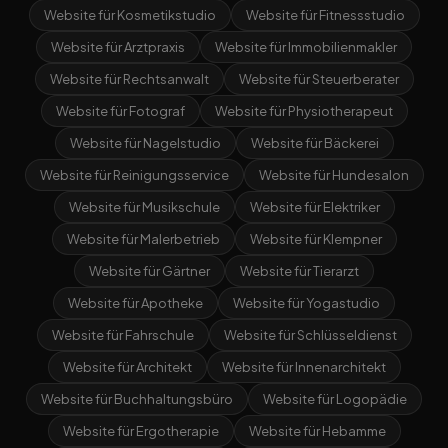
Website für Kosmetikstudio
Website für Fitnessstudio
Website für Arztpraxis
Website für Immobilienmakler
Website für Rechtsanwalt
Website für Steuerberater
Website für Fotograf
Website für Physiotherapeut
Website für Nagelstudio
Website für Bäckerei
Website für Reinigungsservice
Website für Hundesalon
Website für Musikschule
Website für Elektriker
Website für Malerbetrieb
Website für Klempner
Website für Gärtner
Website für Tierarzt
Website für Apotheke
Website für Yogastudio
Website für Fahrschule
Website für Schlüsseldienst
Website für Architekt
Website für Innenarchitekt
Website für Buchhaltungsbüro
Website für Logopädie
Website für Ergotherapie
Website für Hebamme