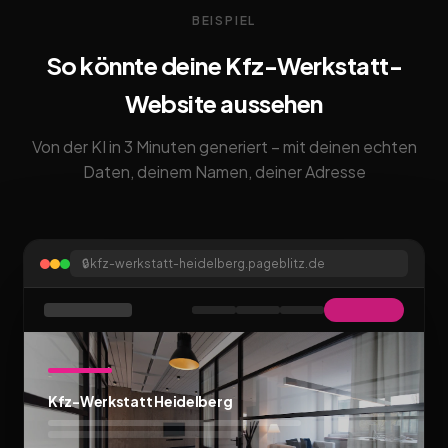
BEISPIEL
So könnte deine Kfz-Werkstatt-
Website aussehen
Von der KI in 3 Minuten generiert – mit deinen echten
Daten, deinem Namen, deiner Adresse
🔒
kfz-werkstatt-heidelberg.pageblitz.de
Kfz-Werkstatt Heidelberg