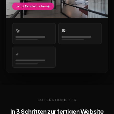
Jetzt Termin buchen →
🔩
📆
⭐
SO FUNKTIONIERT'S
In 3 Schritten zur fertigen Website