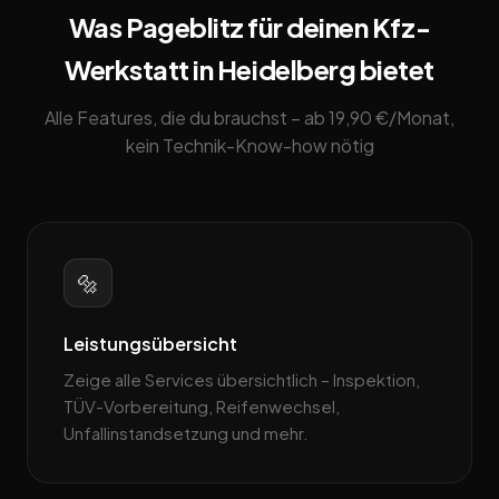
Was Pageblitz für deinen Kfz-
Werkstatt in Heidelberg bietet
Alle Features, die du brauchst – ab 19,90 €/Monat,
kein Technik-Know-how nötig
🔩
Leistungsübersicht
Zeige alle Services übersichtlich – Inspektion,
TÜV-Vorbereitung, Reifenwechsel,
Unfallinstandsetzung und mehr.