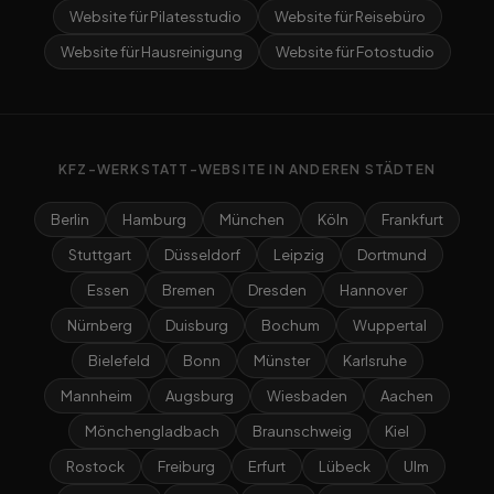
Website für Pilatesstudio
Website für Reisebüro
Website für Hausreinigung
Website für Fotostudio
KFZ-WERKSTATT-WEBSITE IN ANDEREN STÄDTEN
Berlin
Hamburg
München
Köln
Frankfurt
Stuttgart
Düsseldorf
Leipzig
Dortmund
Essen
Bremen
Dresden
Hannover
Nürnberg
Duisburg
Bochum
Wuppertal
Bielefeld
Bonn
Münster
Karlsruhe
Mannheim
Augsburg
Wiesbaden
Aachen
Mönchengladbach
Braunschweig
Kiel
Rostock
Freiburg
Erfurt
Lübeck
Ulm