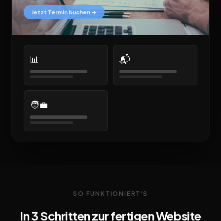
Jetzt Termin buchen →
📊
📬
🧑‍💼
SO FUNKTIONIERT'S
In 3 Schritten zur fertigen Website