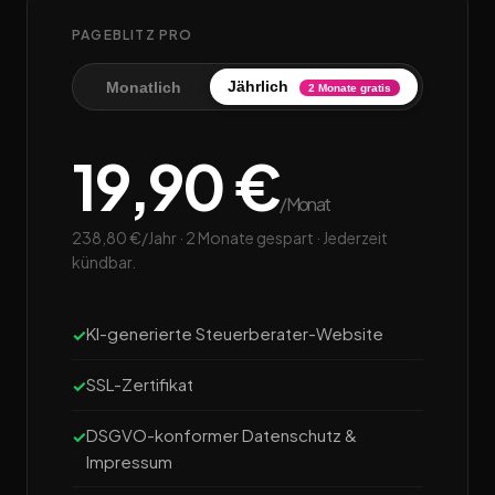
PAGEBLITZ PRO
Jährlich
Monatlich
2 Monate gratis
19,90 €
/Monat
238,80 €/Jahr · 2 Monate gespart · Jederzeit
kündbar.
KI-generierte Steuerberater-Website
SSL-Zertifikat
DSGVO-konformer Datenschutz &
Impressum