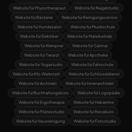
Website für Physiotherapeut
Website für Nagelstudio
Website für Bäckerei
Website für Reinigungsservice
Website für Hundesalon
Website für Musikschule
Website für Elektriker
Website für Malerbetrieb
Website für Klempner
Website für Gärtner
Website für Tierarzt
Website für Apotheke
Website für Yogastudio
Website für Fahrschule
Website für Kfz-Werkstatt
Website für Schlüsseldienst
Website für Architekt
Website für Innenarchitekt
Website für Buchhaltungsbüro
Website für Logopädie
Website für Ergotherapie
Website für Hebamme
Website für Pilatesstudio
Website für Reisebüro
Website für Hausreinigung
Website für Fotostudio