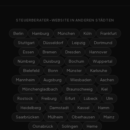
STEUERBERATER-WEBSITE IN ANDEREN STÄDTEN
Berlin
Hamburg
München
Köln
Frankfurt
Stuttgart
Düsseldorf
Leipzig
Dortmund
Essen
Bremen
Dresden
Hannover
Nürnberg
Duisburg
Bochum
Wuppertal
Bielefeld
Bonn
Münster
Karlsruhe
Mannheim
Augsburg
Wiesbaden
Aachen
Mönchengladbach
Braunschweig
Kiel
Rostock
Freiburg
Erfurt
Lübeck
Ulm
Heidelberg
Darmstadt
Kassel
Hamm
Saarbrücken
Mülheim
Oberhausen
Mainz
Osnabrück
Solingen
Herne