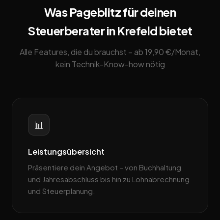
Was Pageblitz für deinen
Steuerberater in Krefeld bietet
Alle Features, die du brauchst – ab 19,90 €/Monat,
kein Technik-Know-how nötig
📊
Leistungsübersicht
Präsentiere dein Angebot – von Buchhaltung
und Jahresabschluss bis hin zu Lohnabrechnung
und Steuerplanung.