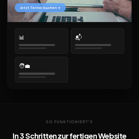
Jetzt Termin buchen →
📊
📬
🧑‍💼
SO FUNKTIONIERT'S
In 3 Schritten zur fertigen Website