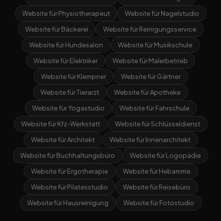
Website für Physiotherapeut
Website für Nagelstudio
Website für Bäckerei
Website für Reinigungsservice
Website für Hundesalon
Website für Musikschule
Website für Elektriker
Website für Malerbetrieb
Website für Klempner
Website für Gärtner
Website für Tierarzt
Website für Apotheke
Website für Yogastudio
Website für Fahrschule
Website für Kfz-Werkstatt
Website für Schlüsseldienst
Website für Architekt
Website für Innenarchitekt
Website für Buchhaltungsbüro
Website für Logopädie
Website für Ergotherapie
Website für Hebamme
Website für Pilatesstudio
Website für Reisebüro
Website für Hausreinigung
Website für Fotostudio