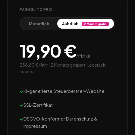
PAGEBLITZ PRO
Jährlich
Monatlich
2 Monate gratis
19,90 €
/Monat
238,80 €/Jahr · 2 Monate gespart · Jederzeit
kündbar.
KI-generierte Steuerberater-Website
SSL-Zertifikat
DSGVO-konformer Datenschutz &
Impressum