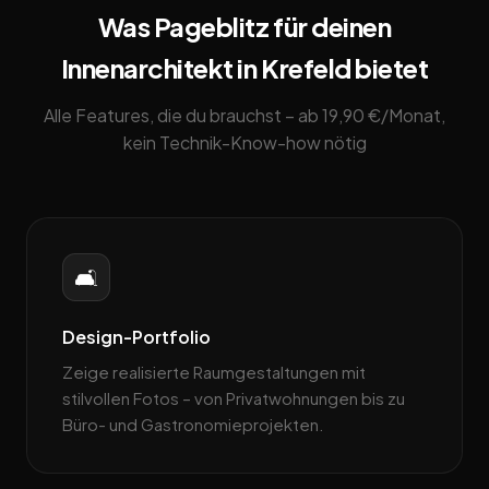
Was Pageblitz für deinen
Innenarchitekt in Krefeld bietet
Alle Features, die du brauchst – ab 19,90 €/Monat,
kein Technik-Know-how nötig
🛋️
Design-Portfolio
Zeige realisierte Raumgestaltungen mit
stilvollen Fotos – von Privatwohnungen bis zu
Büro- und Gastronomieprojekten.