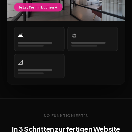
Jetzt Termin buchen →
🛋️
🎨
📐
SO FUNKTIONIERT'S
In 3 Schritten zur fertigen Website