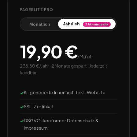
PAGEBLITZ PRO
Jährlich
Monatlich
2 Monate gratis
19,90 €
/Monat
238,80 €/Jahr · 2 Monate gespart · Jederzeit
kündbar.
KI-generierte Innenarchitekt-Website
SSL-Zertifikat
DSGVO-konformer Datenschutz &
Impressum