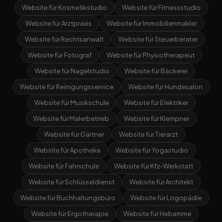
Website für Kosmetikstudio
Website für Fitnessstudio
Website für Arztpraxis
Website für Immobilienmakler
Website für Rechtsanwalt
Website für Steuerberater
Website für Fotograf
Website für Physiotherapeut
Website für Nagelstudio
Website für Bäckerei
Website für Reinigungsservice
Website für Hundesalon
Website für Musikschule
Website für Elektriker
Website für Malerbetrieb
Website für Klempner
Website für Gärtner
Website für Tierarzt
Website für Apotheke
Website für Yogastudio
Website für Fahrschule
Website für Kfz-Werkstatt
Website für Schlüsseldienst
Website für Architekt
Website für Buchhaltungsbüro
Website für Logopädie
Website für Ergotherapie
Website für Hebamme