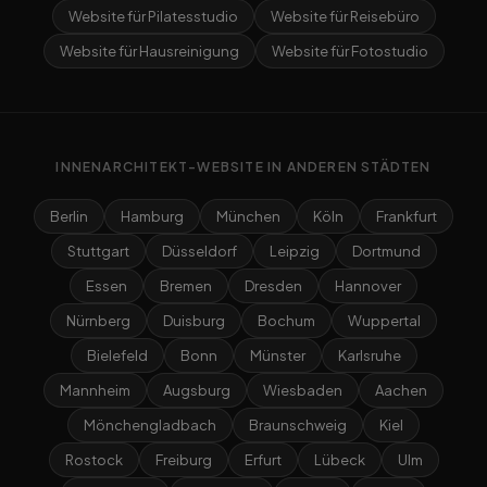
Website für Pilatesstudio
Website für Reisebüro
Website für Hausreinigung
Website für Fotostudio
INNENARCHITEKT-WEBSITE IN ANDEREN STÄDTEN
Berlin
Hamburg
München
Köln
Frankfurt
Stuttgart
Düsseldorf
Leipzig
Dortmund
Essen
Bremen
Dresden
Hannover
Nürnberg
Duisburg
Bochum
Wuppertal
Bielefeld
Bonn
Münster
Karlsruhe
Mannheim
Augsburg
Wiesbaden
Aachen
Mönchengladbach
Braunschweig
Kiel
Rostock
Freiburg
Erfurt
Lübeck
Ulm