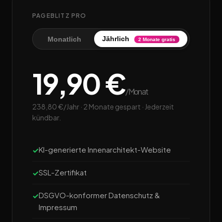
PAGEBLITZ PRO
Jährlich
Monatlich
2 Monate gratis
19,90 €
/Monat
238,80 €/Jahr · 2 Monate gespart · Jederzeit
kündbar.
KI-generierte Innenarchitekt-Website
SSL-Zertifikat
DSGVO-konformer Datenschutz &
Impressum