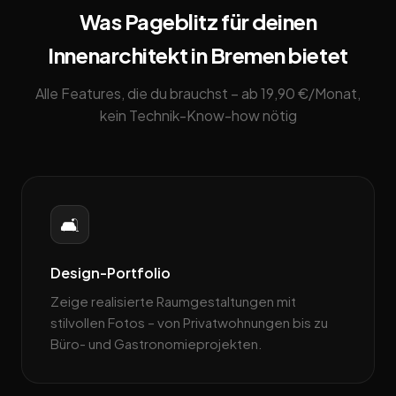
Was Pageblitz für deinen
Innenarchitekt in Bremen bietet
Alle Features, die du brauchst – ab 19,90 €/Monat,
kein Technik-Know-how nötig
🛋️
Design-Portfolio
Zeige realisierte Raumgestaltungen mit
stilvollen Fotos – von Privatwohnungen bis zu
Büro- und Gastronomieprojekten.