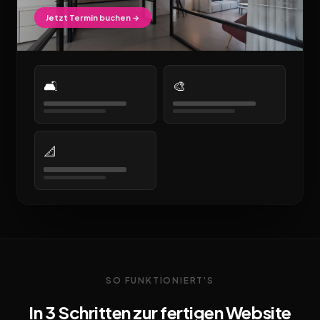
Jetzt Termin buchen →
🛋️
🎨
📐
SO FUNKTIONIERT'S
In 3 Schritten zur fertigen Website