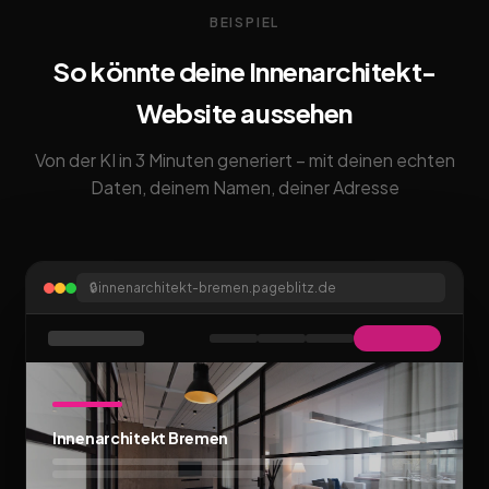
BEISPIEL
So könnte deine Innenarchitekt-
Website aussehen
Von der KI in 3 Minuten generiert – mit deinen echten
Daten, deinem Namen, deiner Adresse
🔒
innenarchitekt-bremen.pageblitz.de
Innenarchitekt Bremen