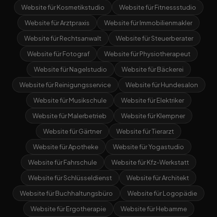
Website für Kosmetikstudio
Website für Fitnessstudio
Website für Arztpraxis
Website für Immobilienmakler
Website für Rechtsanwalt
Website für Steuerberater
Website für Fotograf
Website für Physiotherapeut
Website für Nagelstudio
Website für Bäckerei
Website für Reinigungsservice
Website für Hundesalon
Website für Musikschule
Website für Elektriker
Website für Malerbetrieb
Website für Klempner
Website für Gärtner
Website für Tierarzt
Website für Apotheke
Website für Yogastudio
Website für Fahrschule
Website für Kfz-Werkstatt
Website für Schlüsseldienst
Website für Architekt
Website für Buchhaltungsbüro
Website für Logopädie
Website für Ergotherapie
Website für Hebamme