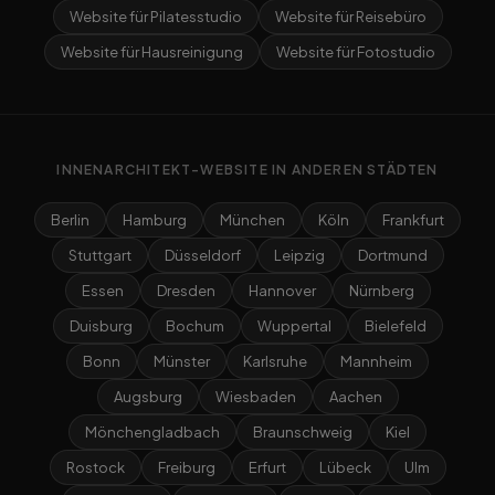
Website für Pilatesstudio
Website für Reisebüro
Website für Hausreinigung
Website für Fotostudio
INNENARCHITEKT-WEBSITE IN ANDEREN STÄDTEN
Berlin
Hamburg
München
Köln
Frankfurt
Stuttgart
Düsseldorf
Leipzig
Dortmund
Essen
Dresden
Hannover
Nürnberg
Duisburg
Bochum
Wuppertal
Bielefeld
Bonn
Münster
Karlsruhe
Mannheim
Augsburg
Wiesbaden
Aachen
Mönchengladbach
Braunschweig
Kiel
Rostock
Freiburg
Erfurt
Lübeck
Ulm