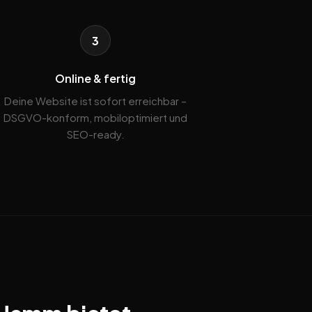
3
Online & fertig
Deine Website ist sofort erreichbar –
DSGVO-konform, mobiloptimiert und
SEO-ready.