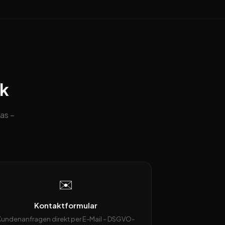
ck
as –
✉️
Kontaktformular
Kundenanfragen direkt per E-Mail – DSGVO-