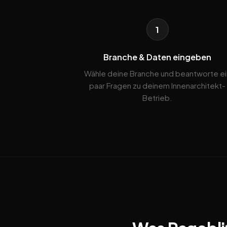
1
Branche & Daten eingeben
Wähle deine Branche und beantworte ei
paar Fragen zu deinem Innenarchitekt-
Betrieb.