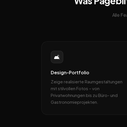
Was Pageblit
Alle F
🛋️
Design-Portfolio
Zeige realisierte Raumgestaltungen
mit stilvollen Fotos – von
Privatwohnungen bis zu Büro- und
Gastronomieprojekten.