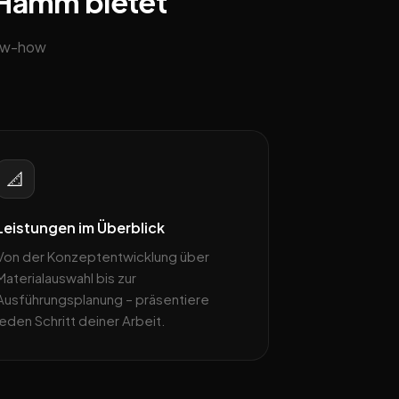
n Hamm bietet
now-how
📐
Leistungen im Überblick
Von der Konzeptentwicklung über
Materialauswahl bis zur
Ausführungsplanung – präsentiere
jeden Schritt deiner Arbeit.