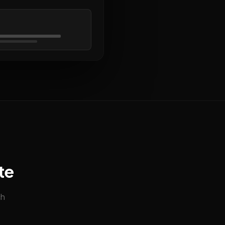
te
ch