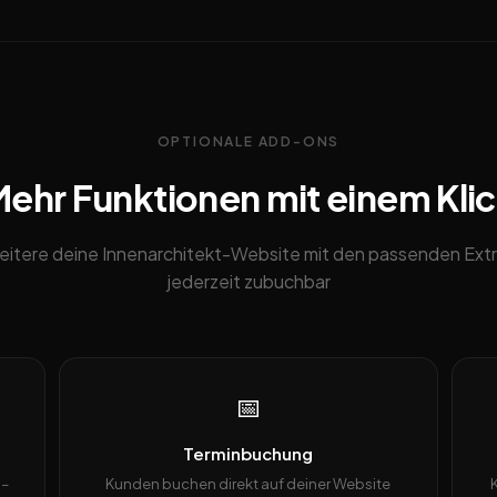
OPTIONALE ADD-ONS
ehr Funktionen mit einem Kli
eitere deine Innenarchitekt-Website mit den passenden Extr
jederzeit zubuchbar
📅
Terminbuchung
 –
Kunden buchen direkt auf deiner Website