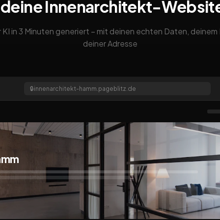
 deine Innenarchitekt-Websit
 KI in 3 Minuten generiert – mit deinen echten Daten, deine
deiner Adresse
🔒
innenarchitekt-hamm.pageblitz.de
Hamm