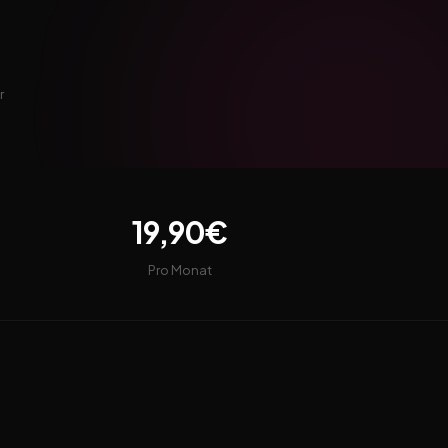
r
19,90€
Pro Monat