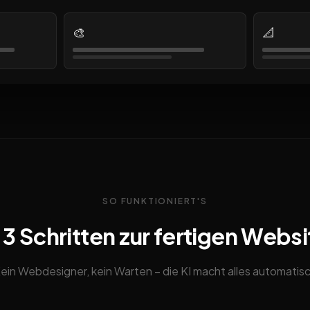
🎨
📐
SO FUNKTIONIERT'S
n 3 Schritten zur fertigen Websi
ein Webdesigner, kein Warten – die KI macht alles automatis