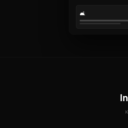
🛋️
I
K