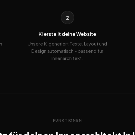
2
KI erstellt deine Website
n
Unsere KI generiert Texte, Layout und
Design automatisch – passend für
Innenarchitekt.
FUNKTIONEN