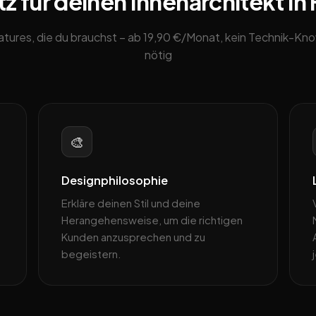
z für deinen Innenarchitekt i
eatures, die du brauchst – ab 19,90 €/Monat, kein Technik-K
nötig
🎨
Designphilosophie
Erkläre deinen Stil und deine
Herangehensweise, um die richtigen
Kunden anzusprechen und zu
begeistern.