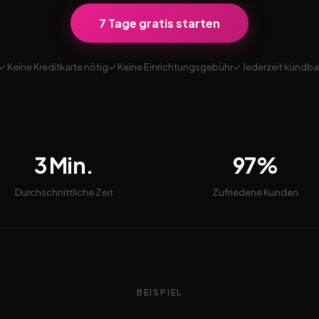
7 Tage gratis starten
✓ Keine Kreditkarte nötig
✓ Keine Einrichtungsgebühr
✓ Jederzeit kündba
3 Min.
97%
Durchschnittliche Zeit
Zufriedene Kunden
BEISPIEL