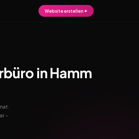
Website erstellen ✦
urbüro in Hamm
nat.
ar –