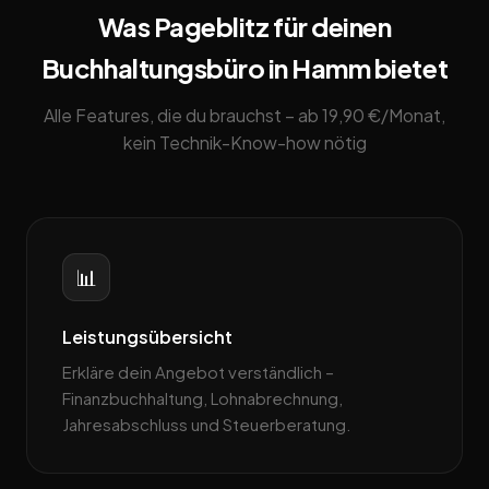
Was Pageblitz für deinen
Buchhaltungsbüro in Hamm bietet
Alle Features, die du brauchst – ab 19,90 €/Monat,
kein Technik-Know-how nötig
📊
Leistungsübersicht
Erkläre dein Angebot verständlich –
Finanzbuchhaltung, Lohnabrechnung,
Jahresabschluss und Steuerberatung.