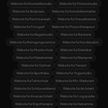
Website für Kosmetikstudio
Website für Fitnessstudio
Website für Arztpraxis
Website für Immobilienmakler
Website für Rechtsanwalt
Website für Steuerberater
Website für Fotograf
Website für Physiotherapeut
Website für Nagelstudio
Website für Bäckerei
Website für Reinigungsservice
Website für Hundesalon
Website für Musikschule
Website für Elektriker
Website für Malerbetrieb
Website für Klempner
Website für Gärtner
Website für Tierarzt
Website für Apotheke
Website für Yogastudio
Website für Fahrschule
Website für Kfz-Werkstatt
Website für Schlüsseldienst
Website für Architekt
Website für Innenarchitekt
Website für Logopädie
Website für Ergotherapie
Website für Hebamme