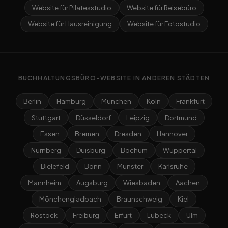
Website für Pilatesstudio
Website für Reisebüro
Website für Hausreinigung
Website für Fotostudio
BUCHHALTUNGSBÜRO-WEBSITE IN ANDEREN STÄDTEN
Berlin
Hamburg
München
Köln
Frankfurt
Stuttgart
Düsseldorf
Leipzig
Dortmund
Essen
Bremen
Dresden
Hannover
Nürnberg
Duisburg
Bochum
Wuppertal
Bielefeld
Bonn
Münster
Karlsruhe
Mannheim
Augsburg
Wiesbaden
Aachen
Mönchengladbach
Braunschweig
Kiel
Rostock
Freiburg
Erfurt
Lübeck
Ulm