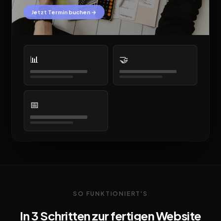
Jetzt Termin buchen →
📊
🤝
📅
SO FUNKTIONIERT'S
In 3 Schritten zur fertigen Website