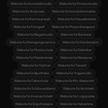
Website für Kosmetikstudio
Website für Fitnessstudio
Website für Arztpraxis
Website für Immobilienmakler
Website für Rechtsanwalt
Website für Steuerberater
Website für Fotograf
Website für Physiotherapeut
Website für Nagelstudio
Website für Bäckerei
Website für Reinigungsservice
Website für Hundesalon
Website für Musikschule
Website für Elektriker
Website für Malerbetrieb
Website für Klempner
Website für Gärtner
Website für Tierarzt
Website für Apotheke
Website für Yogastudio
Website für Fahrschule
Website für Kfz-Werkstatt
Website für Schlüsseldienst
Website für Architekt
Website für Innenarchitekt
Website für Logopädie
Website für Ergotherapie
Website für Hebamme