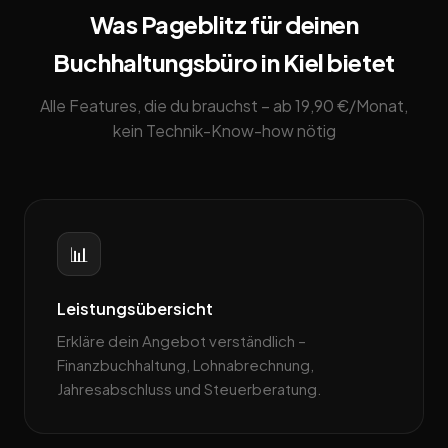
Was Pageblitz für deinen
Buchhaltungsbüro in Kiel bietet
Alle Features, die du brauchst – ab 19,90 €/Monat,
kein Technik-Know-how nötig
📊
Leistungsübersicht
Erkläre dein Angebot verständlich –
Finanzbuchhaltung, Lohnabrechnung,
Jahresabschluss und Steuerberatung.