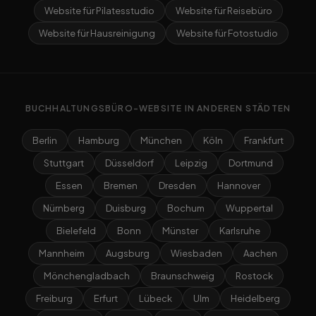
Website für Pilatesstudio
Website für Reisebüro
Website für Hausreinigung
Website für Fotostudio
BUCHHALTUNGSBÜRO-WEBSITE IN ANDEREN STÄDTEN
Berlin
Hamburg
München
Köln
Frankfurt
Stuttgart
Düsseldorf
Leipzig
Dortmund
Essen
Bremen
Dresden
Hannover
Nürnberg
Duisburg
Bochum
Wuppertal
Bielefeld
Bonn
Münster
Karlsruhe
Mannheim
Augsburg
Wiesbaden
Aachen
Mönchengladbach
Braunschweig
Rostock
Freiburg
Erfurt
Lübeck
Ulm
Heidelberg