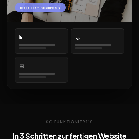
Jetzt Termin buchen →
📊
🤝
📅
SO FUNKTIONIERT'S
In 3 Schritten zur fertigen Website