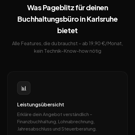
Was Pageblitz für deinen
Buchhaltungsbüro in Karlsruhe
bietet
Alle Features, die du brauchst – ab 19,90 €/Monat,
kein Technik-Know-how nötig
📊
Leistungsübersicht
Erkläre dein Angebot verständlich –
Finanzbuchhaltung, Lohnabrechnung,
Jahresabschluss und Steuerberatung.