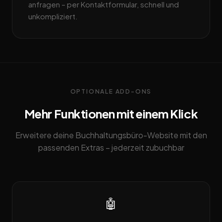
anfragen – per Kontaktformular, schnell und
unkompliziert.
OPTIONALE ADD-ONS
Mehr Funktionen mit einem Klick
Erweitere deine Buchhaltungsbüro-Website mit den
passenden Extras – jederzeit zubuchbar
🤖