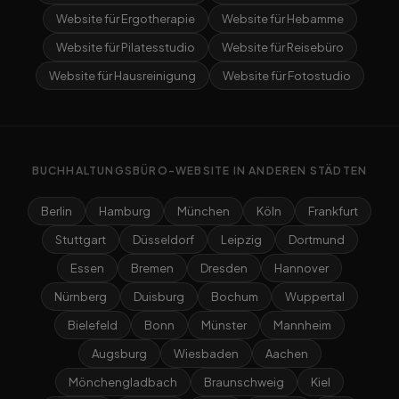
Website für Ergotherapie
Website für Hebamme
Website für Pilatesstudio
Website für Reisebüro
Website für Hausreinigung
Website für Fotostudio
BUCHHALTUNGSBÜRO-WEBSITE IN ANDEREN STÄDTEN
Berlin
Hamburg
München
Köln
Frankfurt
Stuttgart
Düsseldorf
Leipzig
Dortmund
Essen
Bremen
Dresden
Hannover
Nürnberg
Duisburg
Bochum
Wuppertal
Bielefeld
Bonn
Münster
Mannheim
Augsburg
Wiesbaden
Aachen
Mönchengladbach
Braunschweig
Kiel