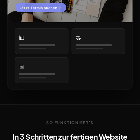
Jetzt Termin buchen →
📊
🤝
📅
SO FUNKTIONIERT'S
In 3 Schritten zur fertigen Website