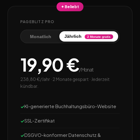
✦ Beliebt
PAGEBLITZ PRO
Jährlich
Monatlich
2 Monate gratis
19,90 €
/Monat
238,80 €/Jahr · 2 Monate gespart · Jederzeit
kündbar.
KI-generierte Buchhaltungsbüro-Website
SSL-Zertifikat
DSGVO-konformer Datenschutz &