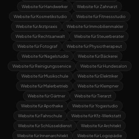
Website für Handwerker
Website für Zahnarzt
Website für Kosmetikstudio
Website für Fitnessstudio
Website für Arztpraxis
Website für Immobilienmakler
Website für Rechtsanwalt
Website für Steuerberater
Website für Fotograf
Website für Physiotherapeut
Website für Nagelstudio
Website für Bäckerei
Website für Reinigungsservice
Website für Hundesalon
Website für Musikschule
Website für Elektriker
Website für Malerbetrieb
Website für Klempner
Website für Gärtner
Website für Tierarzt
Website für Apotheke
Website für Yogastudio
Website für Fahrschule
Website für Kfz-Werkstatt
Website für Schlüsseldienst
Website für Architekt
Website für Innenarchitekt
Website für Logopädie