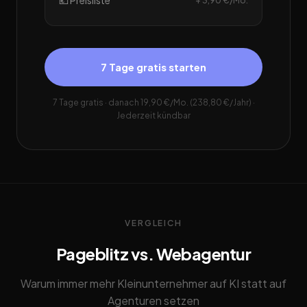
💶 Preisliste
+ 3,90 €/Mo.
7 Tage gratis starten
7 Tage gratis · danach 19,90 €/Mo. (238,80 €/Jahr) ·
Jederzeit kündbar
VERGLEICH
Pageblitz vs. Webagentur
Warum immer mehr Kleinunternehmer auf KI statt auf
Agenturen setzen