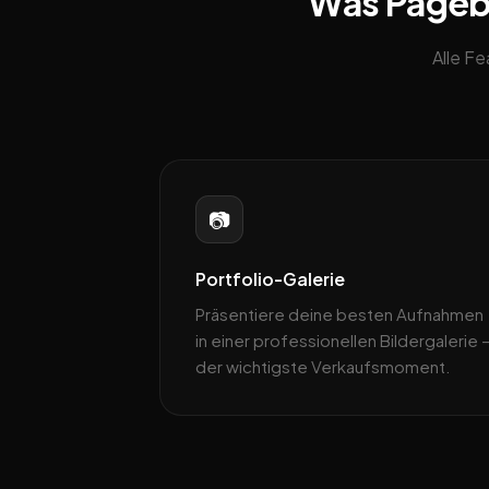
Was Pagebli
Alle F
📷
Portfolio-Galerie
Präsentiere deine besten Aufnahmen
in einer professionellen Bildergalerie 
der wichtigste Verkaufsmoment.