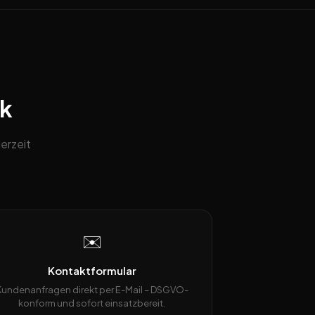
ck
erzeit
✉️
Kontaktformular
Kundenanfragen direkt per E-Mail – DSGVO-
konform und sofort einsatzbereit.