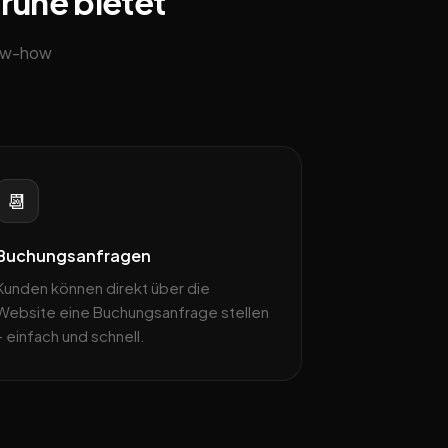
sruhe bietet
now-how
📆
Buchungsanfragen
Kunden können direkt über die
Website eine Buchungsanfrage stellen
– einfach und schnell.