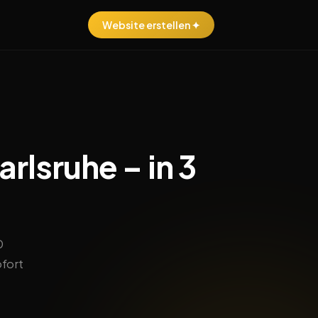
Website erstellen ✦
rlsruhe – in 3
0
ofort