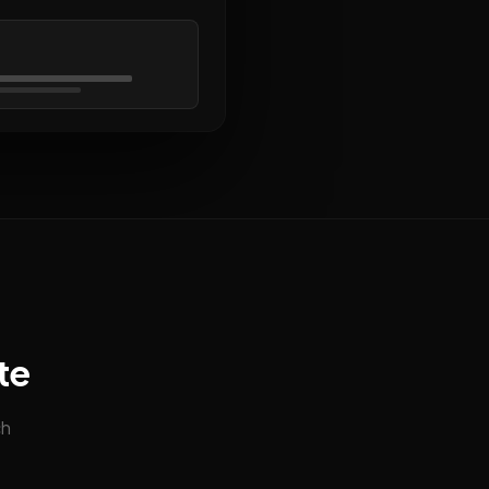
te
ch