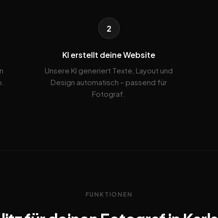
2
KI erstellt deine Website
n
Unsere KI generiert Texte, Layout und
b.
Design automatisch – passend für
Fotograf.
FUNKTIONEN