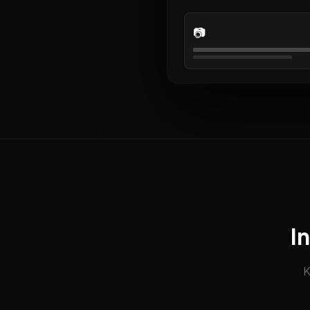
📷
I
K