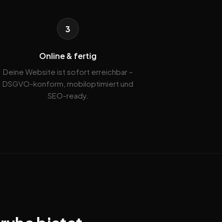
3
Online & fertig
Deine Website ist sofort erreichbar –
DSGVO-konform, mobiloptimiert und
SEO-ready.