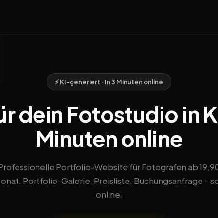
⚡ KI-generiert · In 3 Minuten online
r dein Fotostudio in Ka
Minuten online
Professionelle Portfolio-Website für Fotografen ab 19,9
nat. Portfolio-Galerie, Preisliste, Buchungsanfrage – s
online.