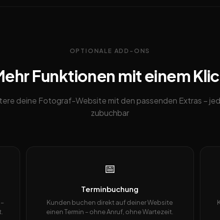
OPTIONALE ADD-ONS
ehr Funktionen mit einem Kli
tere deine Fotograf-Website mit den passenden Extras – jed
zubuchbar
📅
Terminbuchung
 –
Kunden buchen direkt auf deiner Website
.
einen Termin – ohne Anruf, ohne Wartezeit.