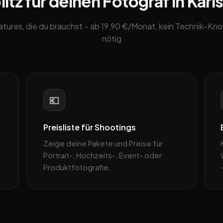
tz für deinen Fotograf in Karl
eatures, die du brauchst – ab 19,90 €/Monat, kein Technik-K
nötig
💶
Preisliste für Shootings
Zeige deine Pakete und Preise für
–
Portrait-, Hochzeits-, Event- oder
Produktfotografie.