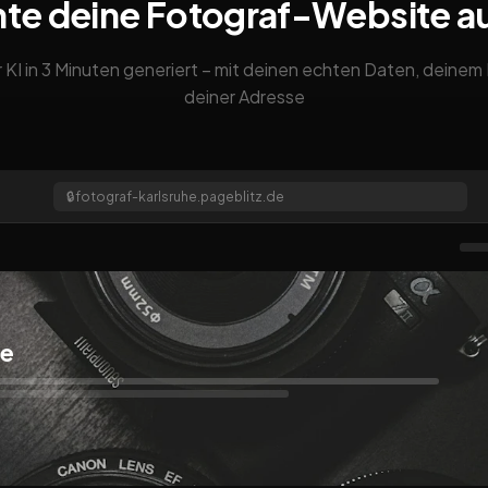
nte deine Fotograf-Website a
 KI in 3 Minuten generiert – mit deinen echten Daten, deine
deiner Adresse
🔒
fotograf-karlsruhe.pageblitz.de
he