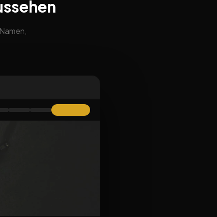
ussehen
m Namen,