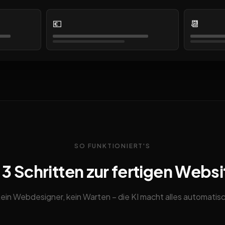
💶
📆
SO FUNKTIONIERT'S
n 3 Schritten zur fertigen Websi
ein Webdesigner, kein Warten – die KI macht alles automatis