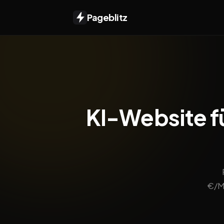
Pageblitz
KI-Website fü
€/Mo