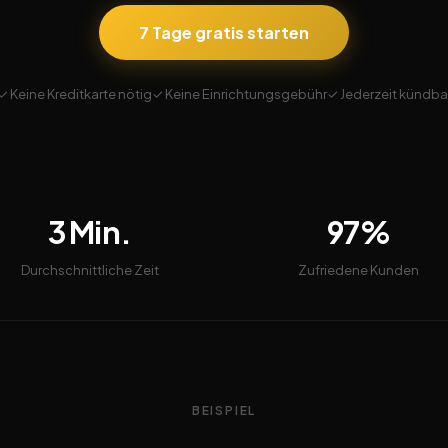
7 Tage gratis starten
✓ Keine Kreditkarte nötig
✓ Keine Einrichtungsgebühr
✓ Jederzeit kündba
3 Min.
97%
Durchschnittliche Zeit
Zufriedene Kunden
BEISPIEL