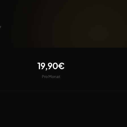
r
19,90€
Pro Monat