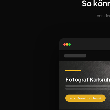
So kön
Von der
Fotograf Karlsru
Jetzt Termin buchen →