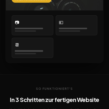
📷
💶
📆
SO FUNKTIONIERT'S
In 3 Schritten zur fertigen Website