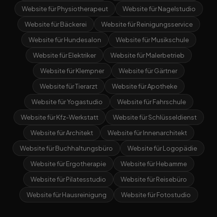
Website für Physiotherapeut
Website für Nagelstudio
Website für Bäckerei
Website für Reinigungsservice
Website für Hundesalon
Website für Musikschule
Website für Elektriker
Website für Malerbetrieb
Website für Klempner
Website für Gärtner
Website für Tierarzt
Website für Apotheke
Website für Yogastudio
Website für Fahrschule
Website für Kfz-Werkstatt
Website für Schlüsseldienst
Website für Architekt
Website für Innenarchitekt
Website für Buchhaltungsbüro
Website für Logopädie
Website für Ergotherapie
Website für Hebamme
Website für Pilatesstudio
Website für Reisebüro
Website für Hausreinigung
Website für Fotostudio