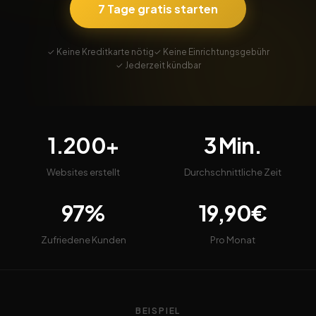
7 Tage gratis starten
✓ Keine Kreditkarte nötig
✓ Keine Einrichtungsgebühr
✓ Jederzeit kündbar
1.200+
3 Min.
Websites erstellt
Durchschnittliche Zeit
97%
19,90€
Zufriedene Kunden
Pro Monat
BEISPIEL