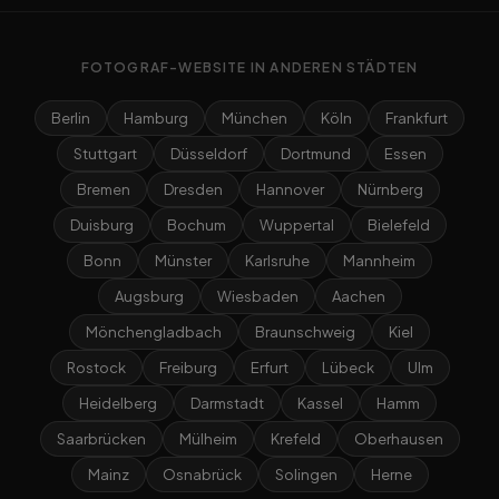
FOTOGRAF-WEBSITE IN ANDEREN STÄDTEN
Berlin
Hamburg
München
Köln
Frankfurt
Stuttgart
Düsseldorf
Dortmund
Essen
Bremen
Dresden
Hannover
Nürnberg
Duisburg
Bochum
Wuppertal
Bielefeld
Bonn
Münster
Karlsruhe
Mannheim
Augsburg
Wiesbaden
Aachen
Mönchengladbach
Braunschweig
Kiel
Rostock
Freiburg
Erfurt
Lübeck
Ulm
Heidelberg
Darmstadt
Kassel
Hamm
Saarbrücken
Mülheim
Krefeld
Oberhausen
Mainz
Osnabrück
Solingen
Herne