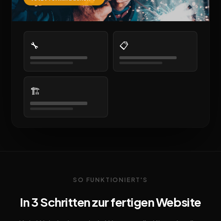
🔧
📋
🏗️
SO FUNKTIONIERT'S
In 3 Schritten zur fertigen Website