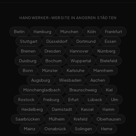
HANDWERKER-WEBSITE IN ANDEREN STÄDTEN
Berlin
Hamburg
München
Köln
Frankfurt
Stuttgart
Düsseldorf
Dortmund
Essen
Bremen
Dresden
Hannover
Nürnberg
Duisburg
Bochum
Wuppertal
Bielefeld
Bonn
Münster
Karlsruhe
Mannheim
Augsburg
Wiesbaden
Aachen
Mönchengladbach
Braunschweig
Kiel
Rostock
Freiburg
Erfurt
Lübeck
Ulm
Heidelberg
Darmstadt
Kassel
Hamm
Saarbrücken
Mülheim
Krefeld
Oberhausen
Mainz
Osnabrück
Solingen
Herne