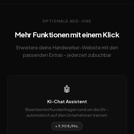
OPTIONALE ADD-ONS
Mehr Funktionen mit einem Klick
Erweitere deine Handwerker-Website mit den
passenden Extras – jederzeit zubuchbar
🤖
KI-Chat Assistent
Beantwortet Kundenfragen rund um die Uhr –
automatisch auf dein Unternehmen trainiert.
+ 9,90 €/Mo.