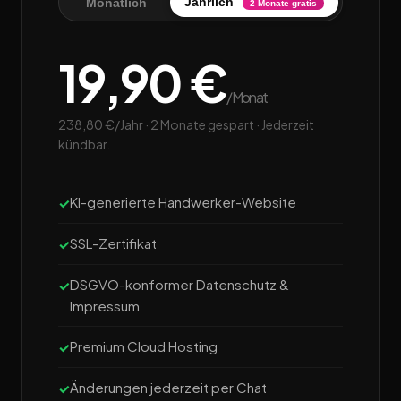
Jährlich
Monatlich
2 Monate gratis
19,90 €
/Monat
238,80 €/Jahr · 2 Monate gespart · Jederzeit
kündbar.
KI-generierte Handwerker-Website
SSL-Zertifikat
DSGVO-konformer Datenschutz &
Impressum
Premium Cloud Hosting
Änderungen jederzeit per Chat