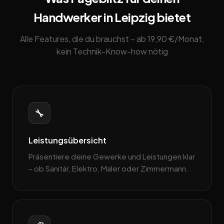
Handwerker in Leipzig bietet
Alle Features, die du brauchst – ab 19,90 €/Monat,
kein Technik-Know-how nötig
🔧
Leistungsübersicht
Präsentiere deine Gewerke und Leistungen klar
– ob Sanitär, Elektro, Maler oder Zimmermann.