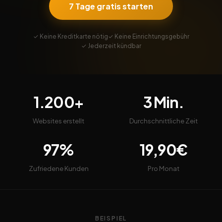
7 Tage gratis starten
✓ Keine Kreditkarte nötig
✓ Keine Einrichtungsgebühr
✓ Jederzeit kündbar
1.200+
3 Min.
Websites erstellt
Durchschnittliche Zeit
97%
19,90€
Zufriedene Kunden
Pro Monat
BEISPIEL