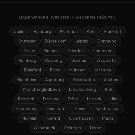
HANDWERKER-WEBSITE IN ANDEREN STÄDTEN
Berlin
Hamburg
München
Köln
Frankfurt
Stuttgart
Düsseldorf
Leipzig
Dortmund
Essen
Bremen
Dresden
Hannover
Nürnberg
Duisburg
Bochum
Wuppertal
Bielefeld
Bonn
Münster
Karlsruhe
Mannheim
Augsburg
Wiesbaden
Aachen
Mönchengladbach
Braunschweig
Kiel
Rostock
Freiburg
Erfurt
Lübeck
Ulm
Heidelberg
Darmstadt
Hamm
Saarbrücken
Mülheim
Krefeld
Oberhausen
Mainz
Osnabrück
Solingen
Herne