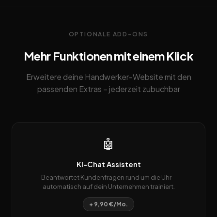
OPTIONALE ADD-ONS
Mehr Funktionen mit einem Klick
Erweitere deine Handwerker-Website mit den
passenden Extras – jederzeit zubuchbar
🤖
KI-Chat Assistent
Beantwortet Kundenfragen rund um die Uhr –
automatisch auf dein Unternehmen trainiert.
+ 9,90 €/Mo.