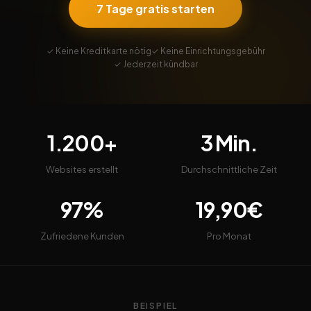
7 Tage gratis starten
✓ Keine Kreditkarte nötig
✓ Keine Einrichtungsgebühr
✓ Jederzeit kündbar
1.200+
3 Min.
Websites erstellt
Durchschnittliche Zeit
97%
19,90€
Zufriedene Kunden
Pro Monat
BEISPIEL