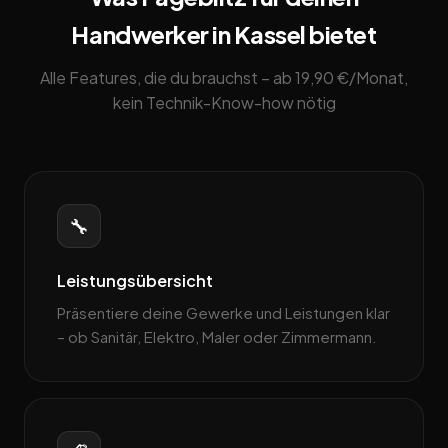
Handwerker in Kassel bietet
Alle Features, die du brauchst – ab 19,90 €/Monat,
kein Technik-Know-how nötig
🔧
Leistungsübersicht
Präsentiere deine Gewerke und Leistungen klar
– ob Sanitär, Elektro, Maler oder Zimmermann.