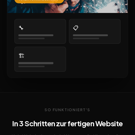
🔧
📋
🏗️
SO FUNKTIONIERT'S
In 3 Schritten zur fertigen Website