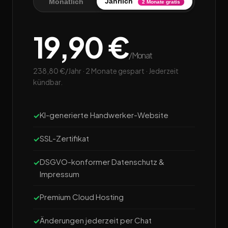
Jährlich
Monatlich
2 Monate gratis
19,90 €
/Monat
238,80 €/Jahr · 2 Monate gespart · Jederzeit
kündbar.
KI-generierte Handwerker-Website
SSL-Zertifikat
DSGVO-konformer Datenschutz &
Impressum
Premium Cloud Hosting
Änderungen jederzeit per Chat