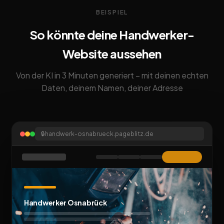
BEISPIEL
So könnte deine Handwerker-
Website aussehen
Von der KI in 3 Minuten generiert – mit deinen echten
Daten, deinem Namen, deiner Adresse
🔒
handwerk-osnabrueck.pageblitz.de
Handwerker Osnabrück