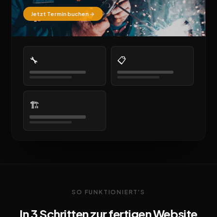
Jetzt Termin buchen →
🔧
📋
🏗️
SO FUNKTIONIERT'S
In 3 Schritten zur fertigen Website