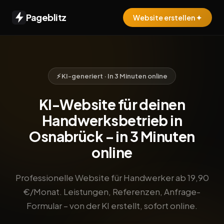
Pageblitz
Website erstellen ✦
⚡ KI-generiert · In 3 Minuten online
KI-Website für deinen
Handwerksbetrieb in
Osnabrück – in 3 Minuten
online
Professionelle Website für Handwerker ab 19,90
€/Monat. Leistungen, Referenzen, Anfrage-
Formular – von der KI erstellt, sofort online.