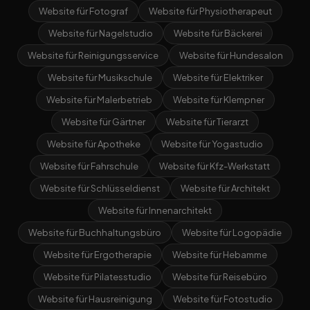
Website für Fotograf
Website für Physiotherapeut
Website für Nagelstudio
Website für Bäckerei
Website für Reinigungsservice
Website für Hundesalon
Website für Musikschule
Website für Elektriker
Website für Malerbetrieb
Website für Klempner
Website für Gärtner
Website für Tierarzt
Website für Apotheke
Website für Yogastudio
Website für Fahrschule
Website für Kfz-Werkstatt
Website für Schlüsseldienst
Website für Architekt
Website für Innenarchitekt
Website für Buchhaltungsbüro
Website für Logopädie
Website für Ergotherapie
Website für Hebamme
Website für Pilatesstudio
Website für Reisebüro
Website für Hausreinigung
Website für Fotostudio