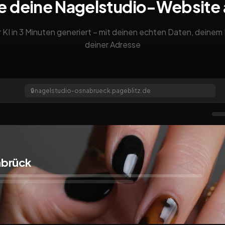
e deine Nagelstudio-Website
 KI in 3 Minuten generiert – mit deinen echten Daten, deine
deiner Adresse
🔒
nagelstudio-osnabrueck.pageblitz.de
abrück