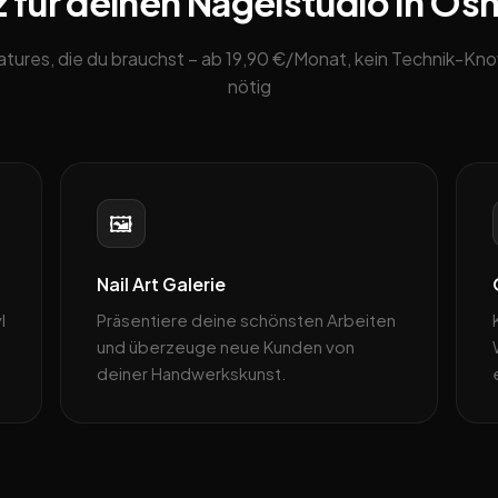
 für deinen Nagelstudio in Os
eatures, die du brauchst – ab 19,90 €/Monat, kein Technik-K
nötig
🖼️
Nail Art Galerie
l
Präsentiere deine schönsten Arbeiten
und überzeuge neue Kunden von
deiner Handwerkskunst.