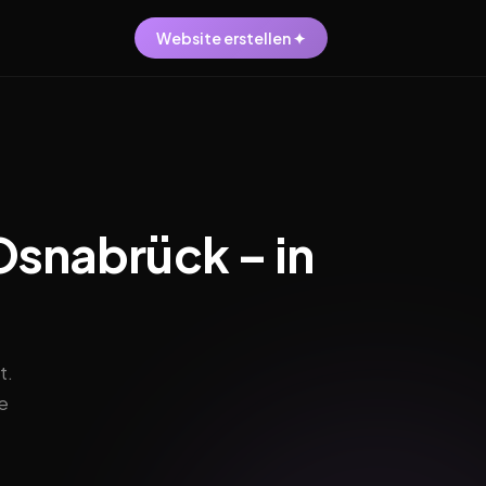
Website erstellen ✦
Osnabrück – in
t.
e