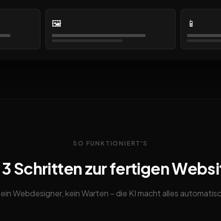
🖼️
📱
SO FUNKTIONIERT'S
n 3 Schritten zur fertigen Websi
ein Webdesigner, kein Warten – die KI macht alles automatis