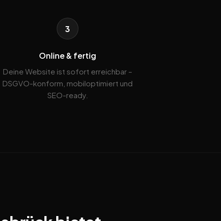
3
Online & fertig
Deine Website ist sofort erreichbar –
DSGVO-konform, mobiloptimiert und
SEO-ready.