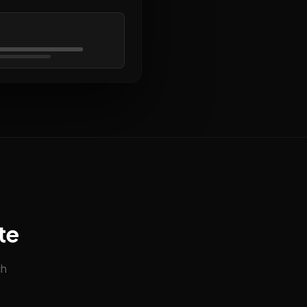
te
ch