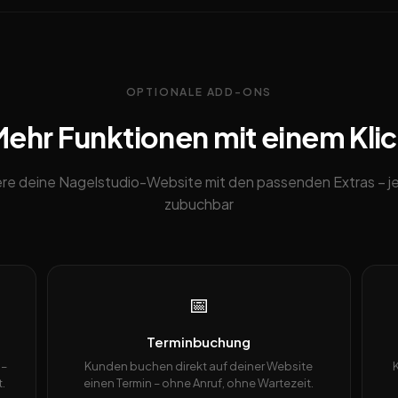
OPTIONALE ADD-ONS
ehr Funktionen mit einem Kli
re deine Nagelstudio-Website mit den passenden Extras – j
zubuchbar
📅
Terminbuchung
 –
Kunden buchen direkt auf deiner Website
.
einen Termin – ohne Anruf, ohne Wartezeit.