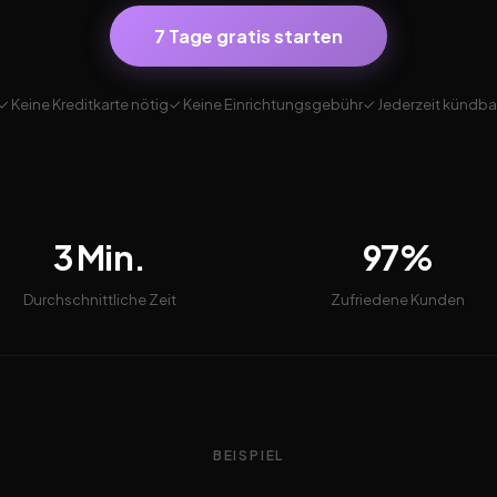
7 Tage gratis starten
✓ Keine Kreditkarte nötig
✓ Keine Einrichtungsgebühr
✓ Jederzeit kündba
3 Min.
97%
Durchschnittliche Zeit
Zufriedene Kunden
BEISPIEL