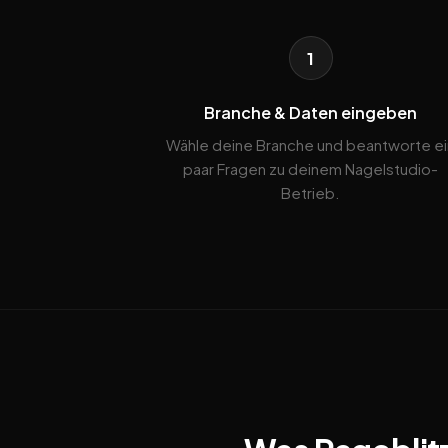
1
Branche & Daten eingeben
Wähle deine Branche und beantworte ei
paar Fragen zu deinem Nagelstudio-
Betrieb.