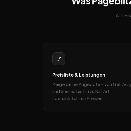
Was Pageblitz
Alle F
💅
Preisliste & Leistungen
Zeige deine Angebote – von Gel, Acry
und Shellac bis hin zu Nail Art
übersichtlich mit Preisen.