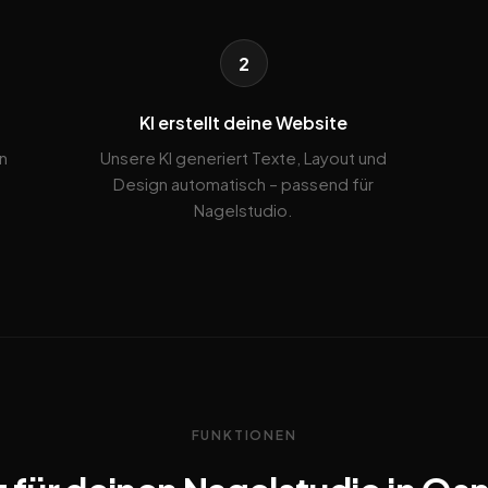
2
KI erstellt deine Website
n
Unsere KI generiert Texte, Layout und
Design automatisch – passend für
Nagelstudio.
FUNKTIONEN