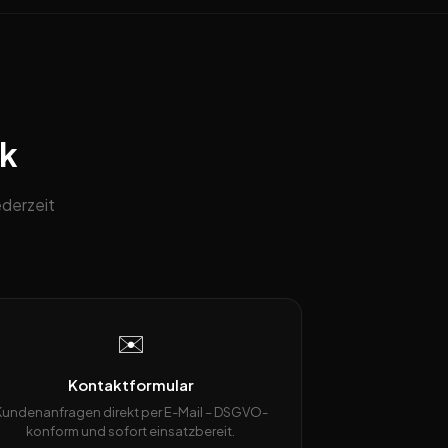
ck
ederzeit
✉️
Kontaktformular
Kundenanfragen direkt per E-Mail – DSGVO-
konform und sofort einsatzbereit.