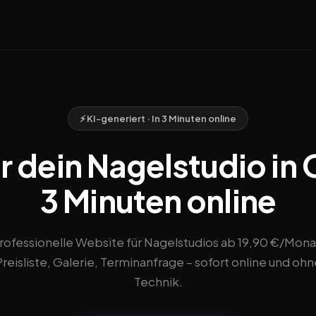
⚡ KI-generiert · In 3 Minuten online
r dein Nagelstudio in 
3 Minuten online
rofessionelle Website für Nagelstudios ab 19,90 €/Mona
Preisliste, Galerie, Terminanfrage – sofort online und ohn
Technik.