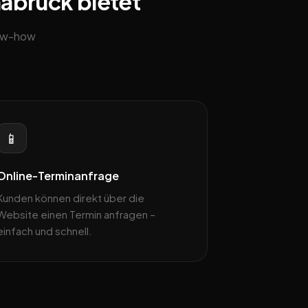
nabrück bietet
now-how
📱
Online-Terminanfrage
Kunden können direkt über die
Website einen Termin anfragen –
einfach und schnell.