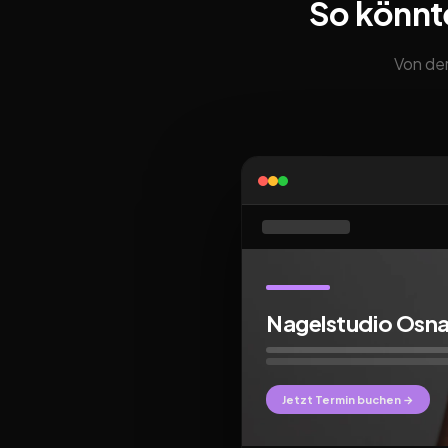
So könnt
Von der
Nagelstudio Osn
Jetzt Termin buchen →