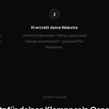
2
KI erstellt deine Website
n
Unsere KI generiert Texte, Layout und
b.
Design automatisch – passend für
Klempner.
FUNKTIONEN