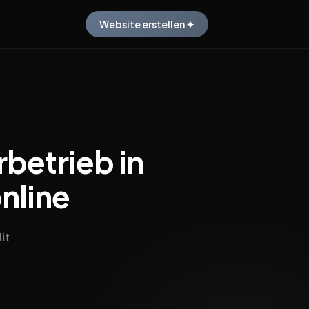
Website erstellen ✦
betrieb in
nline
it