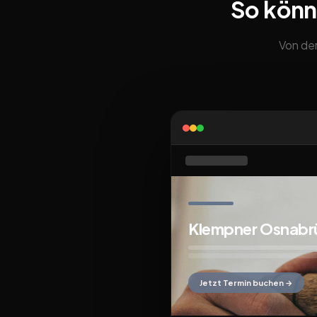
So könn
Von der
Klempner Osnabr
Jetzt Termin buchen →