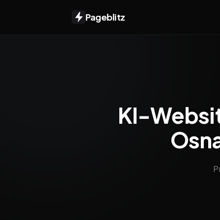
Pageblitz
KI-Websit
Osna
P