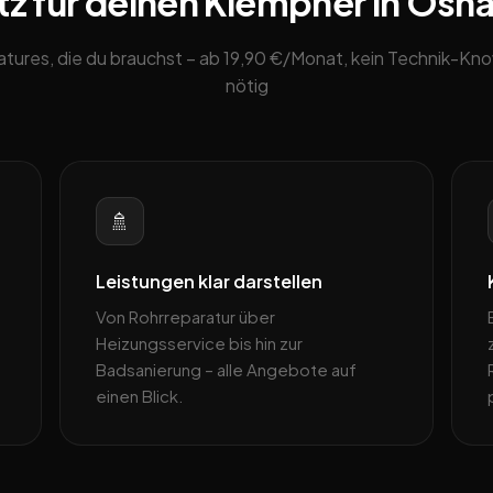
z für deinen Klempner in Osn
eatures, die du brauchst – ab 19,90 €/Monat, kein Technik-K
nötig
🚿
Leistungen klar darstellen
Von Rohrreparatur über
Heizungsservice bis hin zur
Badsanierung – alle Angebote auf
einen Blick.