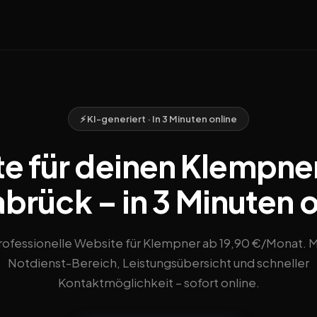
⚡ KI-generiert · In 3 Minuten online
e für deinen Klempner
brück – in 3 Minuten o
rofessionelle Website für Klempner ab 19,90 €/Monat. M
Notdienst-Bereich, Leistungsübersicht und schneller
Kontaktmöglichkeit – sofort online.