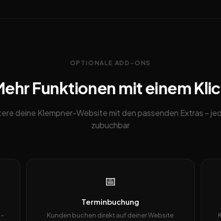
OPTIONALE ADD-ONS
ehr Funktionen mit einem Kli
tere deine Klempner-Website mit den passenden Extras – jed
zubuchbar
📅
Terminbuchung
 –
Kunden buchen direkt auf deiner Website