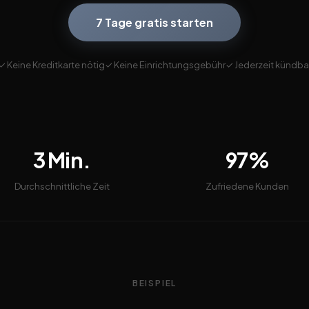
7 Tage gratis starten
✓ Keine Kreditkarte nötig
✓ Keine Einrichtungsgebühr
✓ Jederzeit kündba
3 Min.
97%
Durchschnittliche Zeit
Zufriedene Kunden
BEISPIEL