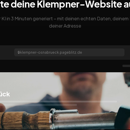
te deine Klempner-Website 
 KI in 3 Minuten generiert – mit deinen echten Daten, deine
deiner Adresse
🔒
klempner-osnabrueck.pageblitz.de
ück