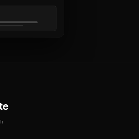
te
ch