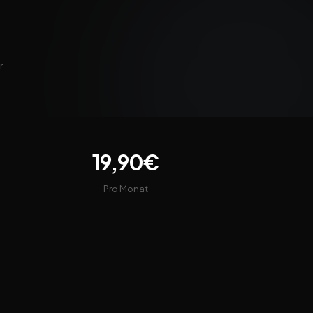
r
19,90€
Pro Monat