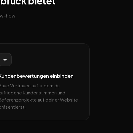
abrück bietet
now-how
⭐
Kundenbewertungen einbinden
Baue Vertrauen auf, indem du
zufriedene Kundenstimmen und
Referenzprojekte auf deiner Website
präsentierst.