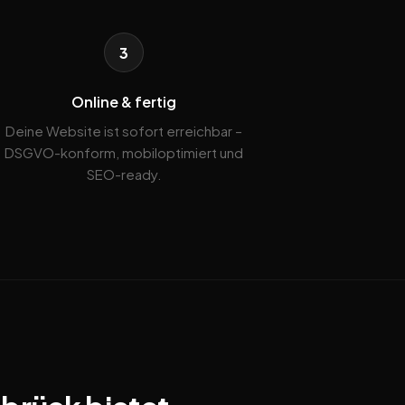
3
Online & fertig
Deine Website ist sofort erreichbar –
DSGVO-konform, mobiloptimiert und
SEO-ready.