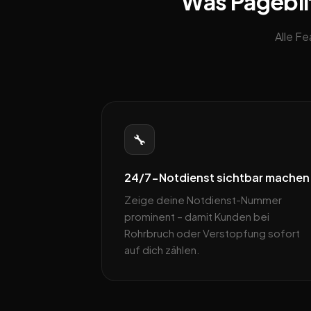
Was Pageblit
Alle F
🔧
24/7-Notdienst sichtbar machen
Zeige deine Notdienst-Nummer
prominent – damit Kunden bei
Rohrbruch oder Verstopfung sofort
auf dich zählen.