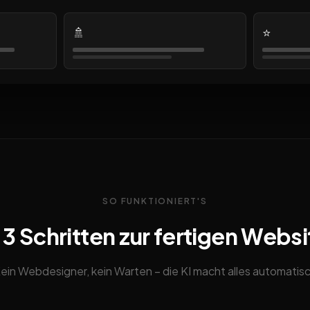
🚿
⭐
SO FUNKTIONIERT'S
n 3 Schritten zur fertigen Websi
ein Webdesigner, kein Warten – die KI macht alles automatis