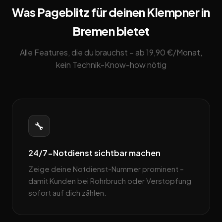
Was Pageblitz für deinen Klempner in
Bremen bietet
Alle Features, die du brauchst – ab 19,90 €/Monat,
kein Technik-Know-how nötig
🔧
24/7-Notdienst sichtbar machen
Zeige deine Notdienst-Nummer prominent –
damit Kunden bei Rohrbruch oder Verstopfung
sofort auf dich zählen.