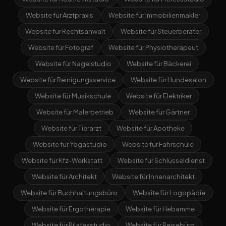
Website für Arztpraxis
Website für Immobilienmakler
Website für Rechtsanwalt
Website für Steuerberater
Website für Fotograf
Website für Physiotherapeut
Website für Nagelstudio
Website für Bäckerei
Website für Reinigungsservice
Website für Hundesalon
Website für Musikschule
Website für Elektriker
Website für Malerbetrieb
Website für Gärtner
Website für Tierarzt
Website für Apotheke
Website für Yogastudio
Website für Fahrschule
Website für Kfz-Werkstatt
Website für Schlüsseldienst
Website für Architekt
Website für Innenarchitekt
Website für Buchhaltungsbüro
Website für Logopädie
Website für Ergotherapie
Website für Hebamme
Website für Pilatesstudio
Website für Reisebüro