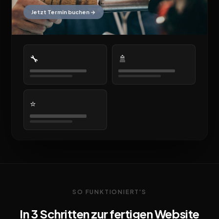
Jetzt Termin buchen →
🔧
🚿
⭐
SO FUNKTIONIERT'S
In 3 Schritten zur fertigen Website