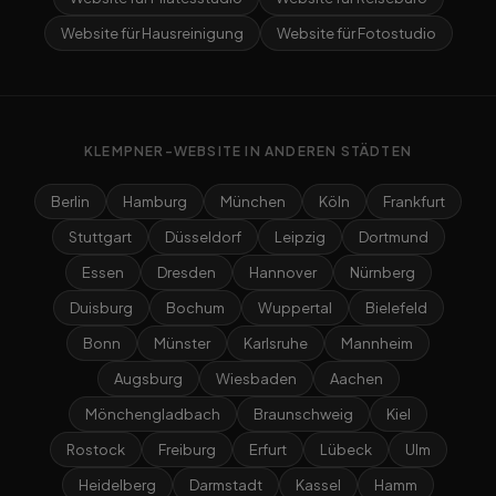
Website für Hausreinigung
Website für Fotostudio
KLEMPNER-WEBSITE IN ANDEREN STÄDTEN
Berlin
Hamburg
München
Köln
Frankfurt
Stuttgart
Düsseldorf
Leipzig
Dortmund
Essen
Dresden
Hannover
Nürnberg
Duisburg
Bochum
Wuppertal
Bielefeld
Bonn
Münster
Karlsruhe
Mannheim
Augsburg
Wiesbaden
Aachen
Mönchengladbach
Braunschweig
Kiel
Rostock
Freiburg
Erfurt
Lübeck
Ulm
Heidelberg
Darmstadt
Kassel
Hamm