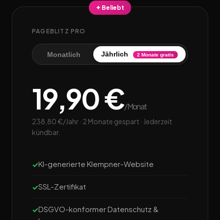
✦ Beliebt
PAGEBLITZ PRO
Jährlich
Monatlich
2 Monate gratis
19,90 €
/Monat
238,80 €/Jahr · 2 Monate gespart · Jederzeit
kündbar.
KI-generierte Klempner-Website
SSL-Zertifikat
DSGVO-konformer Datenschutz &