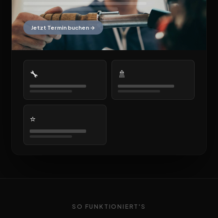
Jetzt Termin buchen →
🔧
🚿
⭐
SO FUNKTIONIERT'S