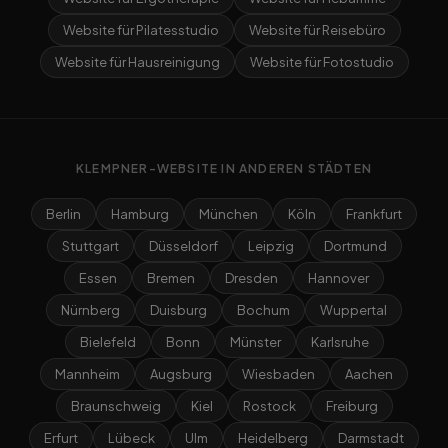
Website für Pilatesstudio
Website für Reisebüro
Website für Hausreinigung
Website für Fotostudio
KLEMPNER-WEBSITE IN ANDEREN STÄDTEN
Berlin
Hamburg
München
Köln
Frankfurt
Stuttgart
Düsseldorf
Leipzig
Dortmund
Essen
Bremen
Dresden
Hannover
Nürnberg
Duisburg
Bochum
Wuppertal
Bielefeld
Bonn
Münster
Karlsruhe
Mannheim
Augsburg
Wiesbaden
Aachen
Braunschweig
Kiel
Rostock
Freiburg
Erfurt
Lübeck
Ulm
Heidelberg
Darmstadt