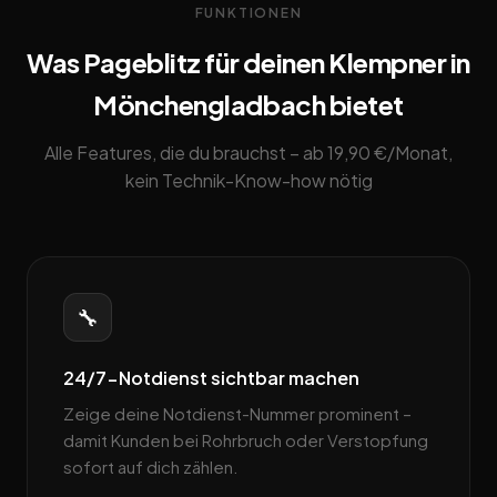
FUNKTIONEN
Was Pageblitz für deinen Klempner in
Mönchengladbach bietet
Alle Features, die du brauchst – ab 19,90 €/Monat,
kein Technik-Know-how nötig
🔧
24/7-Notdienst sichtbar machen
Zeige deine Notdienst-Nummer prominent –
damit Kunden bei Rohrbruch oder Verstopfung
sofort auf dich zählen.