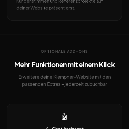
Kundenstimmen und Referenzprojekte auf
deiner Website präsentierst.
OPTIONALE ADD-ONS
Mehr Funktionen mit einem Klick
Erweitere deine Klempner-Website mit den
passenden Extras – jederzeit zubuchbar
🤖
KI-Chat Assistent