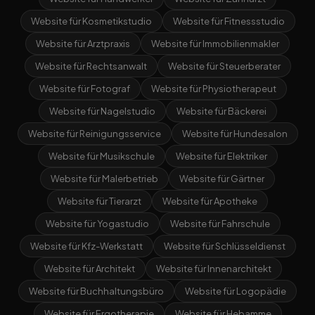
Website für Kosmetikstudio
Website für Fitnessstudio
Website für Arztpraxis
Website für Immobilienmakler
Website für Rechtsanwalt
Website für Steuerberater
Website für Fotograf
Website für Physiotherapeut
Website für Nagelstudio
Website für Bäckerei
Website für Reinigungsservice
Website für Hundesalon
Website für Musikschule
Website für Elektriker
Website für Malerbetrieb
Website für Gärtner
Website für Tierarzt
Website für Apotheke
Website für Yogastudio
Website für Fahrschule
Website für Kfz-Werkstatt
Website für Schlüsseldienst
Website für Architekt
Website für Innenarchitekt
Website für Buchhaltungsbüro
Website für Logopädie
Website für Ergotherapie
Website für Hebamme