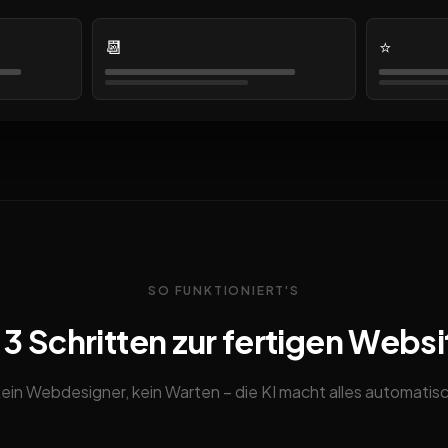
📆
⭐
SO FUNKTIONIERT'S
n 3 Schritten zur fertigen Websi
ein Webdesigner, kein Warten – die KI macht alles automatis