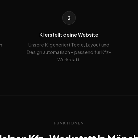
2
KI erstellt deine Website
n
Unsere KI generiert Texte, Layout und
Design automatisch – passend für Kfz-
Werkstatt.
FUNKTIONEN