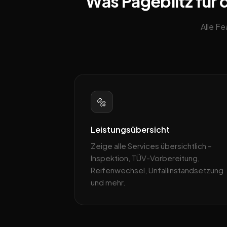
Was Pageblitz für
Alle F
🔩
Leistungsübersicht
Zeige alle Services übersichtlich –
Inspektion, TÜV-Vorbereitung,
Reifenwechsel, Unfallinstandsetzung
und mehr.