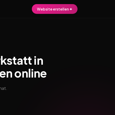
Website erstellen ✦
statt in
en online
nat.