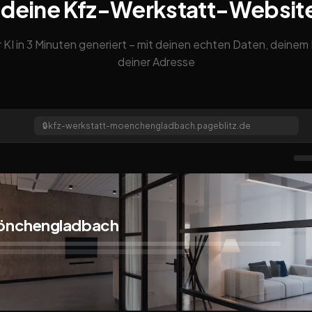
 deine Kfz-Werkstatt-Websit
 KI in 3 Minuten generiert – mit deinen echten Daten, deine
deiner Adresse
🔒
kfz-werkstatt-moenchengladbach.pageblitz.de
Mönchengladbach