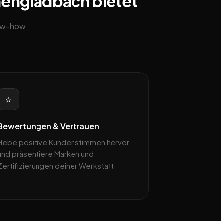
hengladbach bietet
now-how
⭐
Bewertungen & Vertrauen
Hebe positive Kundenstimmen hervor
und präsentiere Marken und
Zertifizierungen deiner Werkstatt.