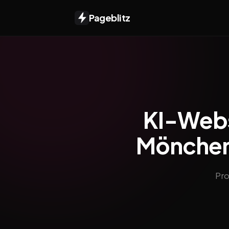
Pageblitz
KI-Webs
Möncheng
Pro