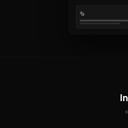
🔩
I
K