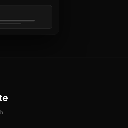
te
ch