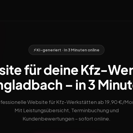
⚡ KI-generiert · In 3 Minuten online
ite für deine Kfz-Werk
ladbach – in 3 Minut
fessionelle Website für Kfz-Werkstätten ab 19,90 €/Mo
Mit Leistungsübersicht, Terminbuchung und
Kundenbewertungen – sofort online.