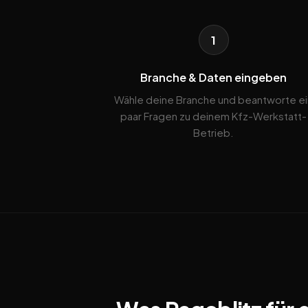
1
Branche & Daten eingeben
Wähle deine Branche und beantworte ei
paar Fragen zu deinem Kfz-Werkstatt-
Betrieb.