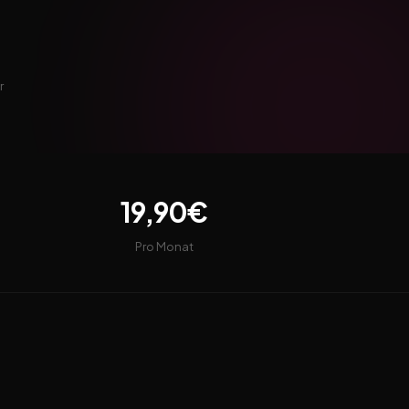
r
19,90€
Pro Monat