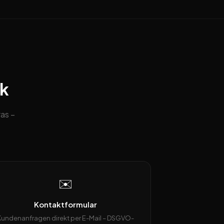
ck
as –
✉️
Kontaktformular
Kundenanfragen direkt per E-Mail – DSGVO-