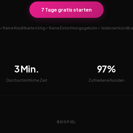
7 Tage gratis starten
✓ Keine Kreditkarte nötig
✓ Keine Einrichtungsgebühr
✓ Jederzeit kündba
3 Min.
97%
Durchschnittliche Zeit
Zufriedene Kunden
BEISPIEL