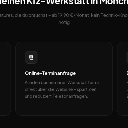
 deinen Kfz-Werkstatt in Mönc
eatures, die du brauchst – ab 19,90 €/Monat, kein Technik-K
nötig
📆
Online-Terminanfrage
Kunden buchen ihren Werkstatttermin
direkt über die Website – spart Zeit
und reduziert Telefonanfragen.