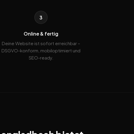
3
Online & fertig
Deine Website ist sofort erreichbar –
DSGVO-konform, mobiloptimiert und
SEO-ready.