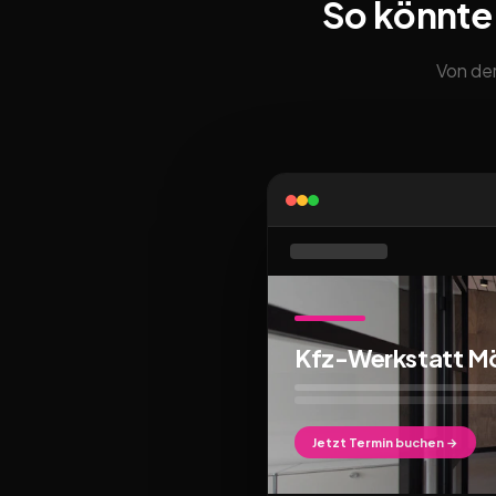
So könnte
Von der
Kfz-Werkstatt 
Jetzt Termin buchen →