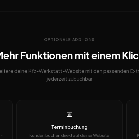
OPTIONALE ADD-ONS
ehr Funktionen mit einem Kli
eitere deine Kfz-Werkstatt-Website mit den passenden Extr
jederzeit zubuchbar
📅
Terminbuchung
 –
Kunden buchen direkt auf deiner Website