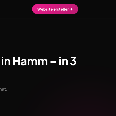
Website erstellen ✦
in Hamm – in 3
nat.