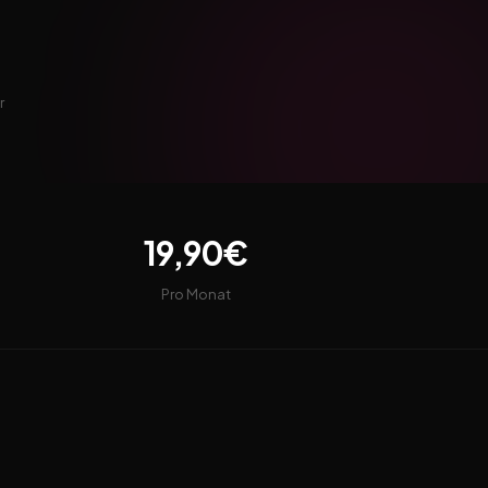
r
19,90€
Pro Monat