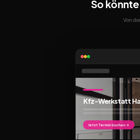
So könnte
Von der
Kfz-Werkstatt 
Jetzt Termin buchen →