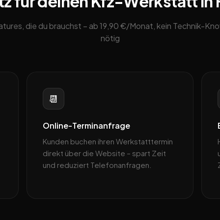
z für deinen Kfz-Werkstatt i
eatures, die du brauchst – ab 19,90 €/Monat, kein Technik-K
nötig
📆
Online-Terminanfrage
Kunden buchen ihren Werkstatttermin
direkt über die Website – spart Zeit
und reduziert Telefonanfragen.