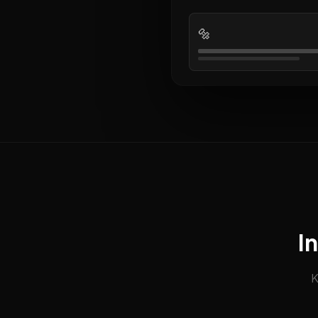
🔩
I
K