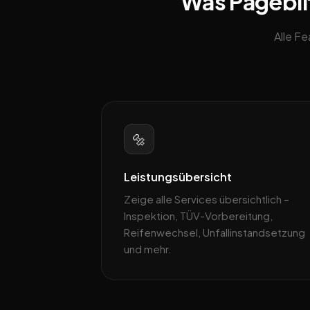
Was Pageblit
Alle F
🔩
Leistungsübersicht
Zeige alle Services übersichtlich –
Inspektion, TÜV-Vorbereitung,
Reifenwechsel, Unfallinstandsetzung
und mehr.