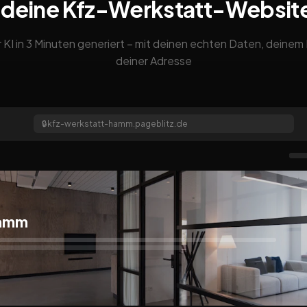
 deine Kfz-Werkstatt-Websit
 KI in 3 Minuten generiert – mit deinen echten Daten, deine
deiner Adresse
🔒
kfz-werkstatt-hamm.pageblitz.de
Hamm