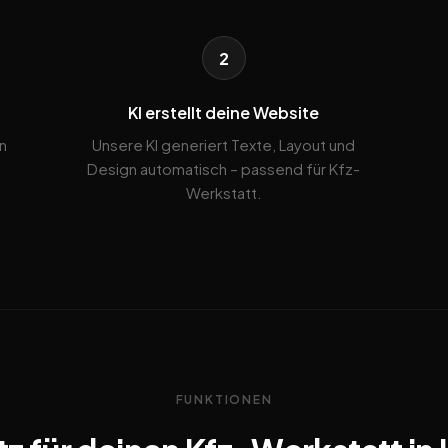
2
KI erstellt deine Website
n
Unsere KI generiert Texte, Layout und
Design automatisch – passend für Kfz-
Werkstatt.
FUNKTIONEN