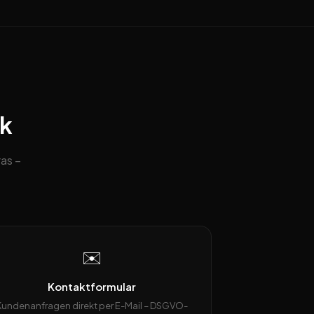
ck
as –
✉️
Kontaktformular
Kundenanfragen direkt per E-Mail – DSGVO-