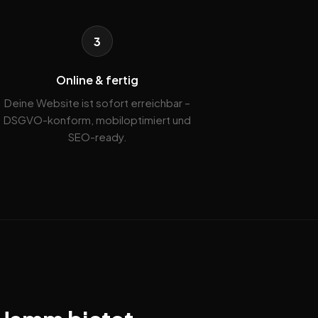
3
Online & fertig
Deine Website ist sofort erreichbar –
DSGVO-konform, mobiloptimiert und
SEO-ready.