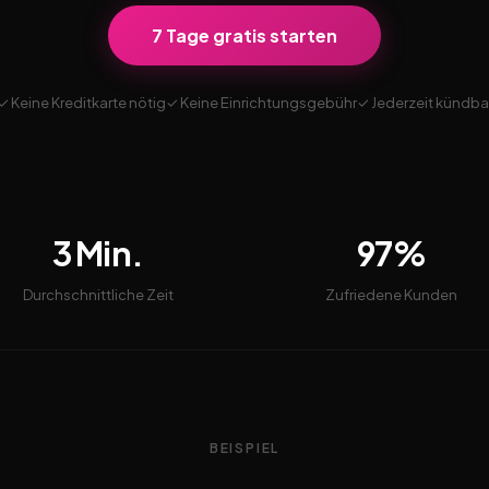
7 Tage gratis starten
✓ Keine Kreditkarte nötig
✓ Keine Einrichtungsgebühr
✓ Jederzeit kündba
3 Min.
97%
Durchschnittliche Zeit
Zufriedene Kunden
BEISPIEL