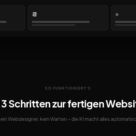
📆
⭐
SO FUNKTIONIERT'S
n 3 Schritten zur fertigen Websi
ein Webdesigner, kein Warten – die KI macht alles automatis