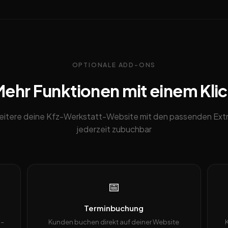
OPTIONALE ADD-ONS
ehr Funktionen mit einem Kli
eitere deine Kfz-Werkstatt-Website mit den passenden Extr
jederzeit zubuchbar
📅
Terminbuchung
 –
Kunden buchen direkt auf deiner Website