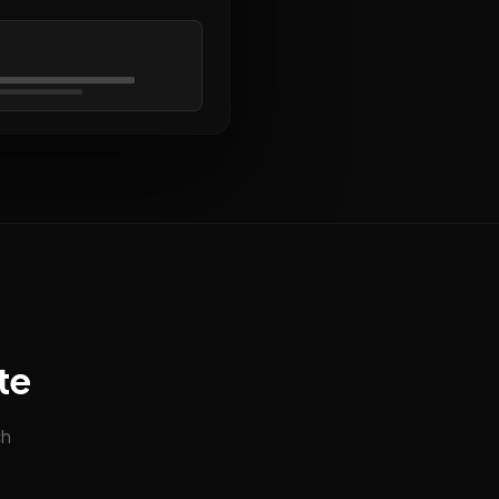
te
ch