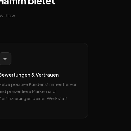
n Hamm bietet
now-how
⭐
Bewertungen & Vertrauen
Hebe positive Kundenstimmen hervor
und präsentiere Marken und
Zertifizierungen deiner Werkstatt.