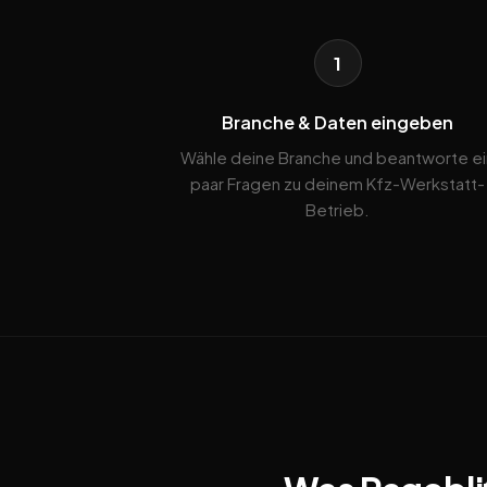
1
Branche & Daten eingeben
Wähle deine Branche und beantworte ei
paar Fragen zu deinem Kfz-Werkstatt-
Betrieb.