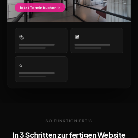
Jetzt Termin buchen →
🔩
📆
⭐
SO FUNKTIONIERT'S
In 3 Schritten zur fertigen Website