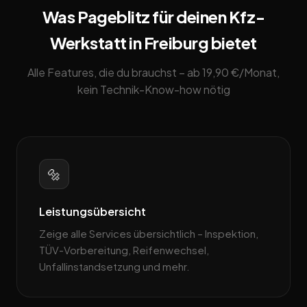
Was Pageblitz für deinen Kfz-
Werkstatt in Freiburg bietet
Alle Features, die du brauchst – ab 19,90 €/Monat,
kein Technik-Know-how nötig
🔩
Leistungsübersicht
Zeige alle Services übersichtlich – Inspektion,
TÜV-Vorbereitung, Reifenwechsel,
Unfallinstandsetzung und mehr.