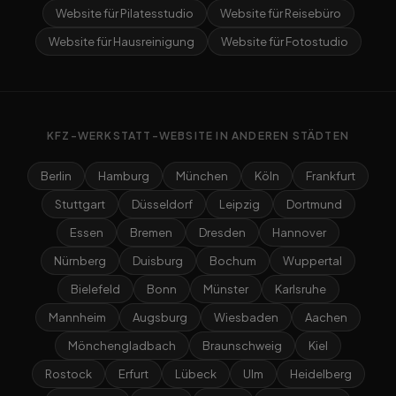
Website für Pilatesstudio
Website für Reisebüro
Website für Hausreinigung
Website für Fotostudio
KFZ-WERKSTATT-WEBSITE IN ANDEREN STÄDTEN
Berlin
Hamburg
München
Köln
Frankfurt
Stuttgart
Düsseldorf
Leipzig
Dortmund
Essen
Bremen
Dresden
Hannover
Nürnberg
Duisburg
Bochum
Wuppertal
Bielefeld
Bonn
Münster
Karlsruhe
Mannheim
Augsburg
Wiesbaden
Aachen
Mönchengladbach
Braunschweig
Kiel
Rostock
Erfurt
Lübeck
Ulm
Heidelberg