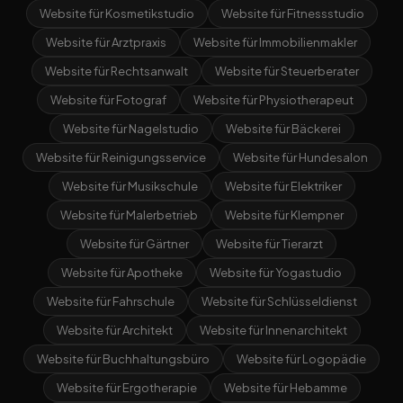
Website für Kosmetikstudio
Website für Fitnessstudio
Website für Arztpraxis
Website für Immobilienmakler
Website für Rechtsanwalt
Website für Steuerberater
Website für Fotograf
Website für Physiotherapeut
Website für Nagelstudio
Website für Bäckerei
Website für Reinigungsservice
Website für Hundesalon
Website für Musikschule
Website für Elektriker
Website für Malerbetrieb
Website für Klempner
Website für Gärtner
Website für Tierarzt
Website für Apotheke
Website für Yogastudio
Website für Fahrschule
Website für Schlüsseldienst
Website für Architekt
Website für Innenarchitekt
Website für Buchhaltungsbüro
Website für Logopädie
Website für Ergotherapie
Website für Hebamme