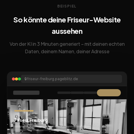
BEISPIEL
So könnte deine Friseur-Website
aussehen
Von der KI in 3 Minuten generiert – mit deinen echten
Daten, deinem Namen, deiner Adresse
🔒
friseur-freiburg.pageblitz.de
Friseur Freiburg