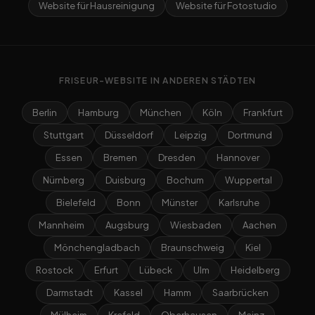
Website für Hausreinigung
Website für Fotostudio
FRISEUR-WEBSITE IN ANDEREN STÄDTEN
Berlin
Hamburg
München
Köln
Frankfurt
Stuttgart
Düsseldorf
Leipzig
Dortmund
Essen
Bremen
Dresden
Hannover
Nürnberg
Duisburg
Bochum
Wuppertal
Bielefeld
Bonn
Münster
Karlsruhe
Mannheim
Augsburg
Wiesbaden
Aachen
Mönchengladbach
Braunschweig
Kiel
Rostock
Erfurt
Lübeck
Ulm
Heidelberg
Darmstadt
Kassel
Hamm
Saarbrücken