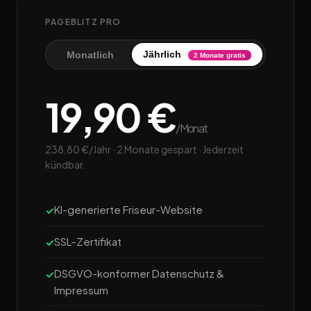
PAGEBLITZ PRO
Jährlich
Monatlich
2 Monate gratis
19,90 €
/Monat
238,80 €/Jahr · 2 Monate gespart · Jederzeit
kündbar.
KI-generierte Friseur-Website
SSL-Zertifikat
DSGVO-konformer Datenschutz &
Impressum