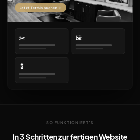
Jetzt Termin buchen →
✂️
🖼️
💈
SO FUNKTIONIERT'S
In 3 Schritten zur fertigen Website