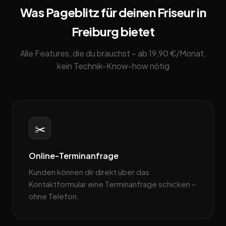
Was Pageblitz für deinen Friseur in
Freiburg bietet
Alle Features, die du brauchst – ab 19,90 €/Monat,
kein Technik-Know-how nötig
✂️
Online-Terminanfrage
Kunden können dir direkt über das
Kontaktformular eine Terminanfrage schicken –
ohne Telefon.