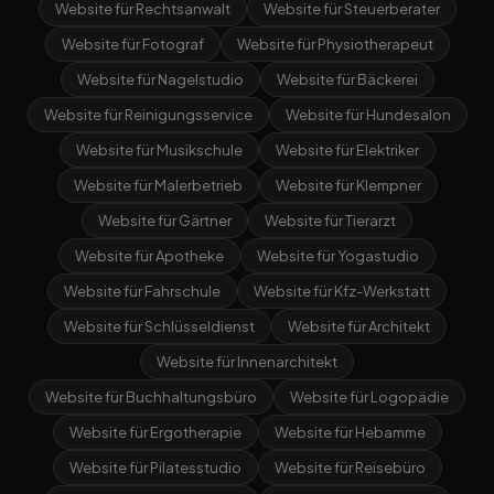
Website für Rechtsanwalt
Website für Steuerberater
Website für Fotograf
Website für Physiotherapeut
Website für Nagelstudio
Website für Bäckerei
Website für Reinigungsservice
Website für Hundesalon
Website für Musikschule
Website für Elektriker
Website für Malerbetrieb
Website für Klempner
Website für Gärtner
Website für Tierarzt
Website für Apotheke
Website für Yogastudio
Website für Fahrschule
Website für Kfz-Werkstatt
Website für Schlüsseldienst
Website für Architekt
Website für Innenarchitekt
Website für Buchhaltungsbüro
Website für Logopädie
Website für Ergotherapie
Website für Hebamme
Website für Pilatesstudio
Website für Reisebüro