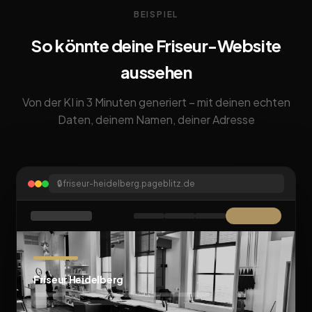
BEISPIEL
So könnte deine Friseur-Website
aussehen
Von der KI in 3 Minuten generiert – mit deinen echten
Daten, deinem Namen, deiner Adresse
🔒
friseur-heidelberg.pageblitz.de
Friseur Heidelberg