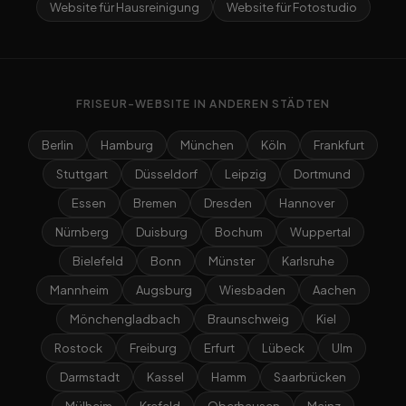
Website für Hausreinigung
Website für Fotostudio
FRISEUR-WEBSITE IN ANDEREN STÄDTEN
Berlin
Hamburg
München
Köln
Frankfurt
Stuttgart
Düsseldorf
Leipzig
Dortmund
Essen
Bremen
Dresden
Hannover
Nürnberg
Duisburg
Bochum
Wuppertal
Bielefeld
Bonn
Münster
Karlsruhe
Mannheim
Augsburg
Wiesbaden
Aachen
Mönchengladbach
Braunschweig
Kiel
Rostock
Freiburg
Erfurt
Lübeck
Ulm
Darmstadt
Kassel
Hamm
Saarbrücken