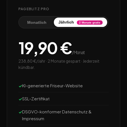
PAGEBLITZ PRO
Jährlich
Monatlich
2 Monate gratis
19,90 €
/Monat
238,80 €/Jahr · 2 Monate gespart · Jederzeit
kündbar.
KI-generierte Friseur-Website
SSL-Zertifikat
DSGVO-konformer Datenschutz &
Impressum