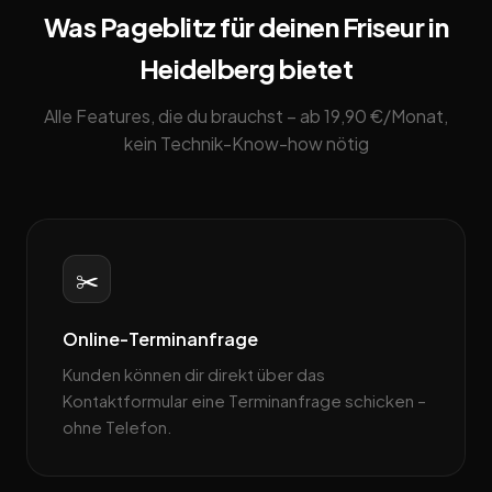
Was Pageblitz für deinen Friseur in
Heidelberg bietet
Alle Features, die du brauchst – ab 19,90 €/Monat,
kein Technik-Know-how nötig
✂️
Online-Terminanfrage
Kunden können dir direkt über das
Kontaktformular eine Terminanfrage schicken –
ohne Telefon.