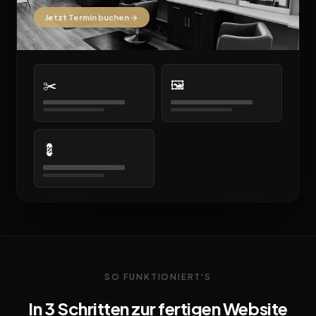
Jetzt Termin buchen →
✂️
🖼️
💈
SO FUNKTIONIERT'S
In 3 Schritten zur fertigen Website