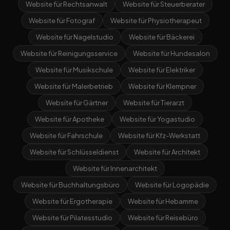
Website für Rechtsanwalt
Website für Steuerberater
Website für Fotograf
Website für Physiotherapeut
Website für Nagelstudio
Website für Bäckerei
Website für Reinigungsservice
Website für Hundesalon
Website für Musikschule
Website für Elektriker
Website für Malerbetrieb
Website für Klempner
Website für Gärtner
Website für Tierarzt
Website für Apotheke
Website für Yogastudio
Website für Fahrschule
Website für Kfz-Werkstatt
Website für Schlüsseldienst
Website für Architekt
Website für Innenarchitekt
Website für Buchhaltungsbüro
Website für Logopädie
Website für Ergotherapie
Website für Hebamme
Website für Pilatesstudio
Website für Reisebüro