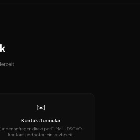
ck
derzeit
✉️
Kontaktformular
Kundenanfragen direkt per E-Mail – DSGVO-
konform und sofort einsatzbereit.