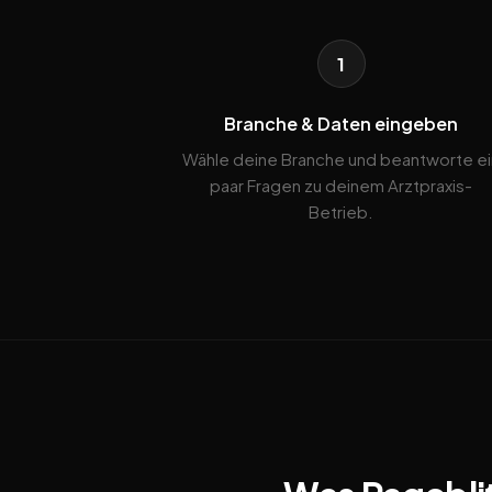
1
Branche & Daten eingeben
Wähle deine Branche und beantworte ei
paar Fragen zu deinem Arztpraxis-
Betrieb.