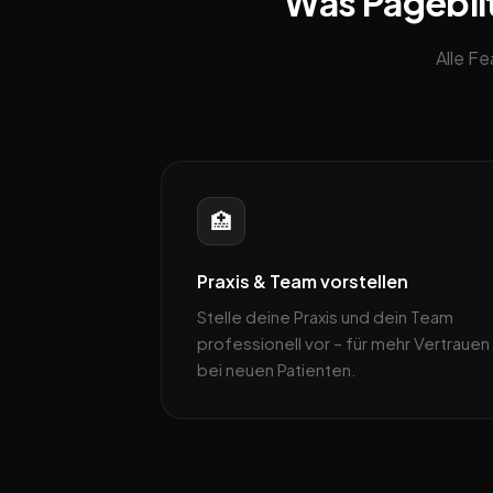
Was Pageblit
Alle F
🏥
Praxis & Team vorstellen
Stelle deine Praxis und dein Team
professionell vor – für mehr Vertrauen
bei neuen Patienten.