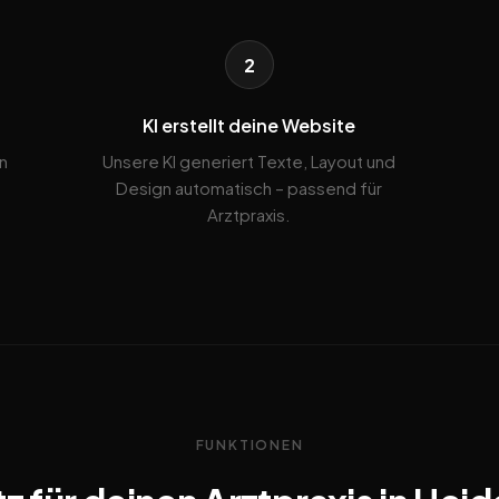
2
KI erstellt deine Website
n
Unsere KI generiert Texte, Layout und
Design automatisch – passend für
Arztpraxis.
FUNKTIONEN