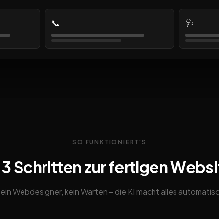
📞
🩺
SO FUNKTIONIERT'S
n 3 Schritten zur fertigen Websi
ein Webdesigner, kein Warten – die KI macht alles automatis