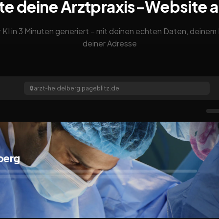
te deine Arztpraxis-Website 
 KI in 3 Minuten generiert – mit deinen echten Daten, deine
deiner Adresse
🔒
arzt-heidelberg.pageblitz.de
berg