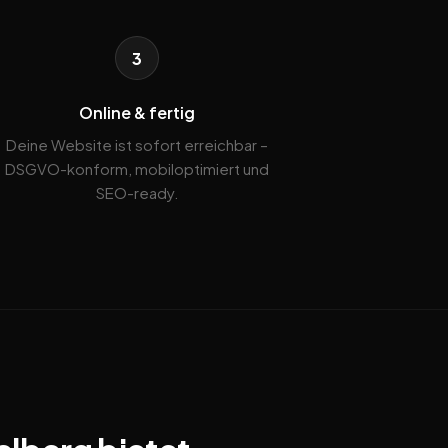
3
Online & fertig
Deine Website ist sofort erreichbar –
DSGVO-konform, mobiloptimiert und
SEO-ready.