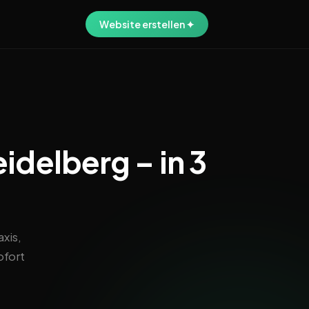
Website erstellen ✦
idelberg – in 3
xis,
ofort