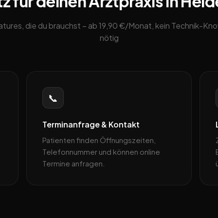
z für deinen Arztpraxis in Heid
eatures, die du brauchst – ab 19,90 €/Monat, kein Technik-K
nötig
📞
Terminanfrage & Kontakt
Patienten finden Öffnungszeiten,
Telefonnummer und können online
Termine anfragen.