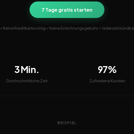
7 Tage gratis starten
✓ Keine Kreditkarte nötig
✓ Keine Einrichtungsgebühr
✓ Jederzeit kündba
3 Min.
97%
Durchschnittliche Zeit
Zufriedene Kunden
BEISPIEL