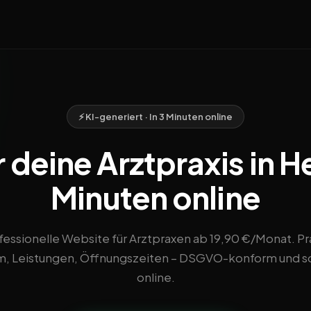
⚡ KI-generiert · In 3 Minuten online
 deine Arztpraxis in He
Minuten online
fessionelle Website für Arztpraxen ab 19,90 €/Monat. Pra
, Leistungen, Öffnungszeiten – DSGVO-konform und s
online.