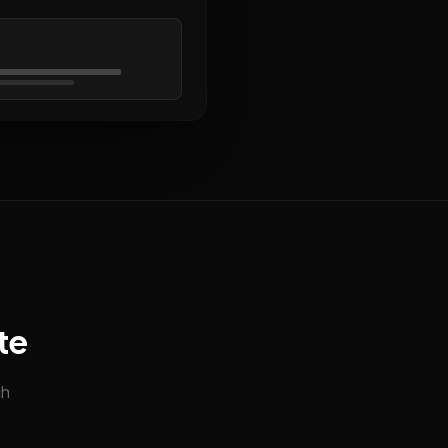
te
ch