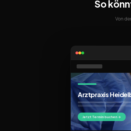
So könn
Von der
Arztpraxis Heidel
Jetzt Termin buchen →