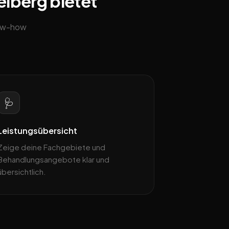
elberg bietet
now-how
🩺
Leistungsübersicht
Zeige deine Fachgebiete und
Behandlungsangebote klar und
übersichtlich.