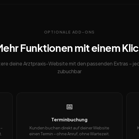
OPTIONALE ADD-ONS
ehr Funktionen mit einem Kli
ere deine Arztpraxis-Website mit den passenden Extras – je
zubuchbar
📅
Terminbuchung
 –
Kunden buchen direkt auf deiner Website
.
einen Termin – ohne Anruf, ohne Wartezeit.