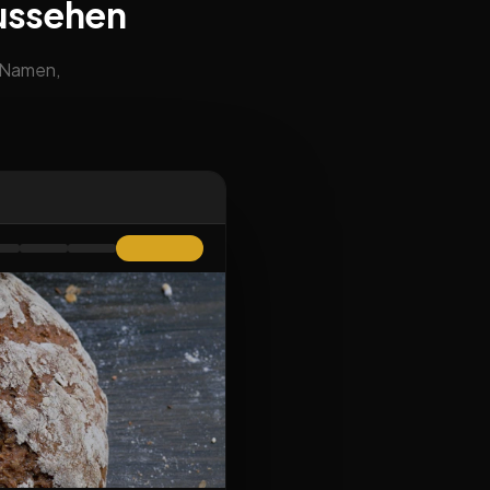
ussehen
m Namen,