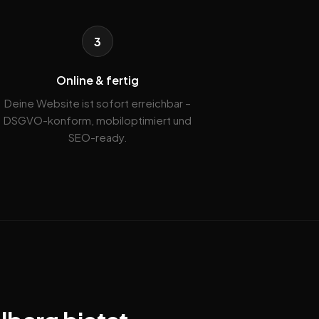
3
Online & fertig
Deine Website ist sofort erreichbar –
DSGVO-konform, mobiloptimiert und
SEO-ready.