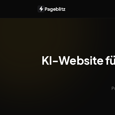
Pageblitz
KI-Website für
P