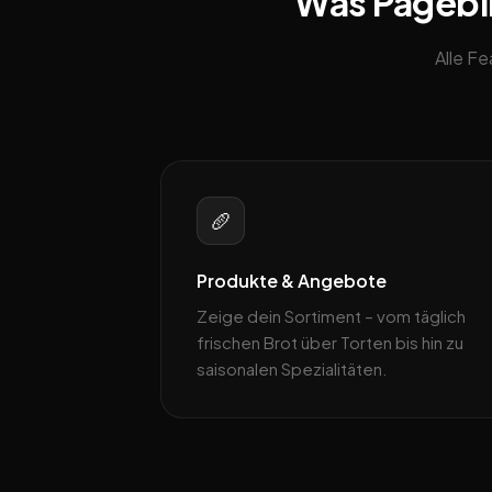
Was Pageblit
Alle F
🥖
Produkte & Angebote
Zeige dein Sortiment – vom täglich
frischen Brot über Torten bis hin zu
saisonalen Spezialitäten.