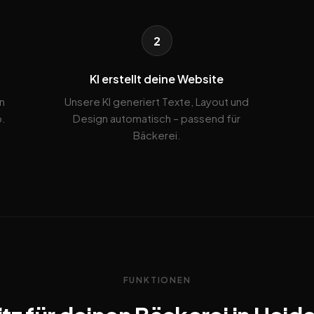
2
KI erstellt deine Website
n
Unsere KI generiert Texte, Layout und
b.
Design automatisch – passend für
Bäckerei.
FUNKTIONEN