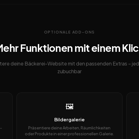
OPTIONALE ADD-ONS
ehr Funktionen mit einem Kli
tere deine Bäckerei-Website mit den passenden Extras – jed
zubuchbar
🖼️
Bildergalerie
-
Präsentiere deine Arbeiten, Räumlichkeiten
oder Produkte in einer professionellen Galerie.