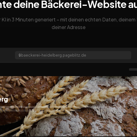
nte deine Bäckerei-Website a
 KI in 3 Minuten generiert – mit deinen echten Daten, deine
deiner Adresse
🔒
baeckerei-heidelberg.pageblitz.de
erg