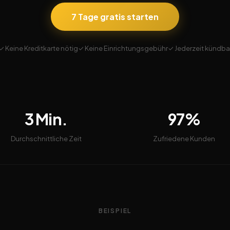
7 Tage gratis starten
✓ Keine Kreditkarte nötig
✓ Keine Einrichtungsgebühr
✓ Jederzeit kündba
3 Min.
97%
Durchschnittliche Zeit
Zufriedene Kunden
BEISPIEL