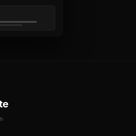
te
ch