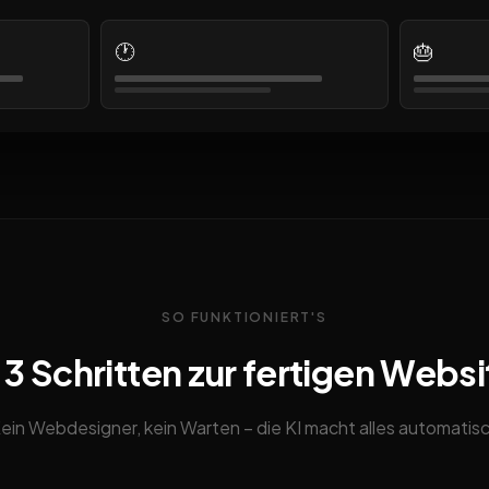
🕐
🎂
SO FUNKTIONIERT'S
n 3 Schritten zur fertigen Websi
ein Webdesigner, kein Warten – die KI macht alles automatis