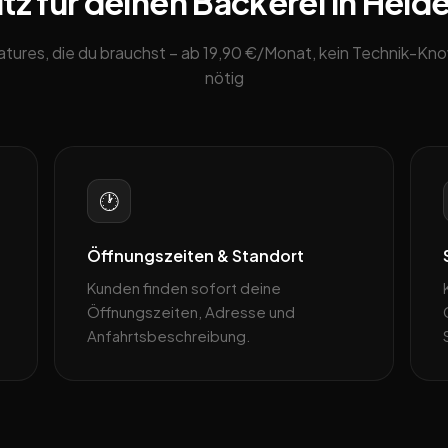
z für deinen Bäckerei in Heid
eatures, die du brauchst – ab 19,90 €/Monat, kein Technik-K
nötig
🕐
Öffnungszeiten & Standort
Kunden finden sofort deine
Öffnungszeiten, Adresse und
Anfahrtsbeschreibung.