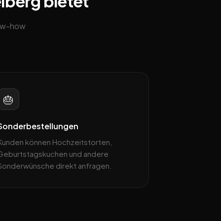
elberg bietet
now-how
🎂
Sonderbestellungen
Kunden können Hochzeitstorten,
Geburtstagskuchen und andere
Sonderwünsche direkt anfragen.