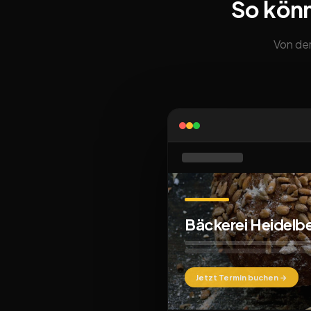
So kön
Von der
Bäckerei Heidelb
Jetzt Termin buchen →