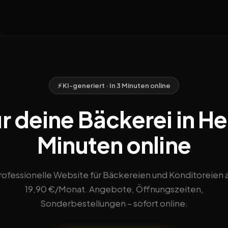
⚡ KI-generiert · In 3 Minuten online
 deine Bäckerei in He
Minuten online
rofessionelle Website für Bäckereien und Konditoreien 
19,90 €/Monat. Angebote, Öffnungszeiten,
Sonderbestellungen – sofort online.