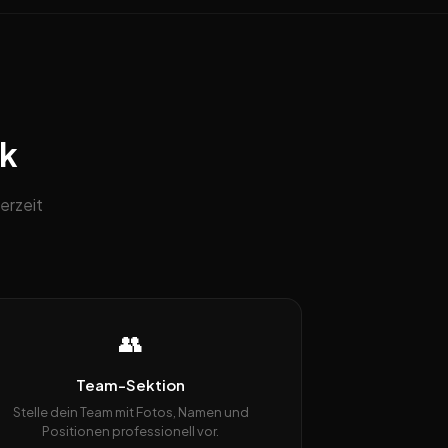
ck
erzeit
👥
Team-Sektion
Stelle dein Team mit Fotos, Namen und
Positionen professionell vor.