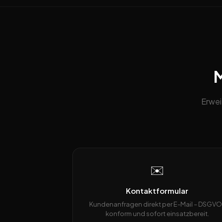
M
Erwei
✉️
Kontaktformular
Kundenanfragen direkt per E-Mail – DSGVO
konform und sofort einsatzbereit.