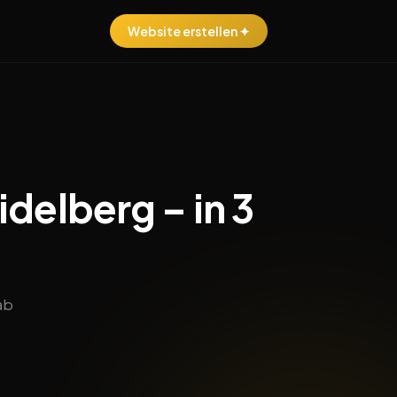
Website erstellen ✦
idelberg – in 3
ab