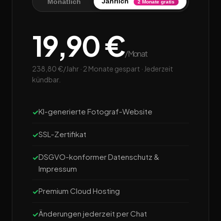
Jährlich
Monatlich
2 Monate gratis
19,90 €
/Monat
238,80 €/Jahr · 2 Monate gespart · Jederzeit
kündbar.
KI-generierte Fotograf-Website
SSL-Zertifikat
DSGVO-konformer Datenschutz &
Impressum
Premium Cloud Hosting
Änderungen jederzeit per Chat