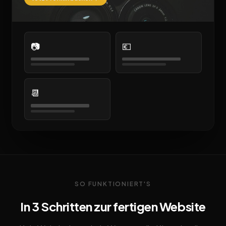
📷
💶
📆
SO FUNKTIONIERT'S
In 3 Schritten zur fertigen Website