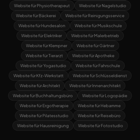
Website für Physiotherapeut
Website für Nagelstudio
Website für Bäckerei
Website für Reinigungsservice
Website für Hundesalon
Website für Musikschule
Website für Elektriker
Website für Malerbetrieb
Website für Klempner
Website für Gärtner
Website für Tierarzt
Website für Apotheke
Website für Yogastudio
Website für Fahrschule
Website für Kfz-Werkstatt
Website für Schlüsseldienst
Website für Architekt
Website für Innenarchitekt
Website für Buchhaltungsbüro
Website für Logopädie
Website für Ergotherapie
Website für Hebamme
Website für Pilatesstudio
Website für Reisebüro
Website für Hausreinigung
Website für Fotostudio