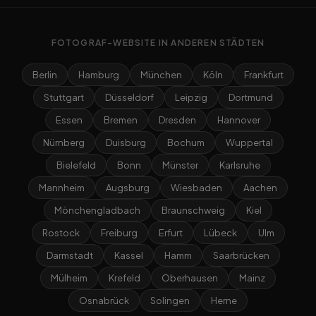
FOTOGRAF-WEBSITE IN ANDEREN STÄDTEN
Berlin
Hamburg
München
Köln
Frankfurt
Stuttgart
Düsseldorf
Leipzig
Dortmund
Essen
Bremen
Dresden
Hannover
Nürnberg
Duisburg
Bochum
Wuppertal
Bielefeld
Bonn
Münster
Karlsruhe
Mannheim
Augsburg
Wiesbaden
Aachen
Mönchengladbach
Braunschweig
Kiel
Rostock
Freiburg
Erfurt
Lübeck
Ulm
Darmstadt
Kassel
Hamm
Saarbrücken
Mülheim
Krefeld
Oberhausen
Mainz
Osnabrück
Solingen
Herne