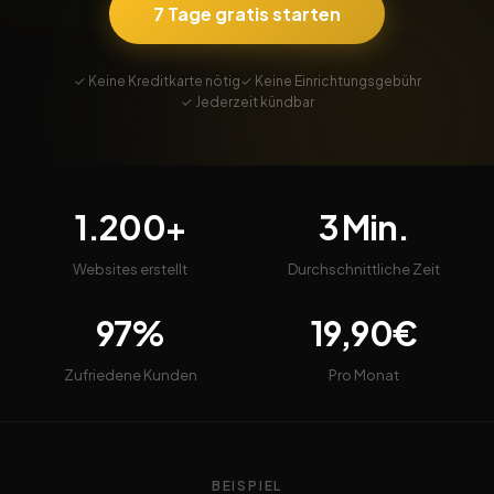
7 Tage gratis starten
✓ Keine Kreditkarte nötig
✓ Keine Einrichtungsgebühr
✓ Jederzeit kündbar
1.200+
3 Min.
Websites erstellt
Durchschnittliche Zeit
97%
19,90€
Zufriedene Kunden
Pro Monat
BEISPIEL