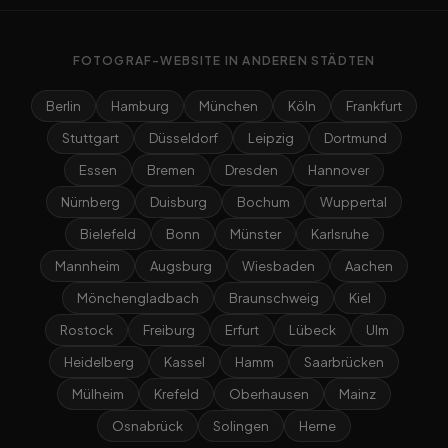
FOTOGRAF-WEBSITE IN ANDEREN STÄDTEN
Berlin
Hamburg
München
Köln
Frankfurt
Stuttgart
Düsseldorf
Leipzig
Dortmund
Essen
Bremen
Dresden
Hannover
Nürnberg
Duisburg
Bochum
Wuppertal
Bielefeld
Bonn
Münster
Karlsruhe
Mannheim
Augsburg
Wiesbaden
Aachen
Mönchengladbach
Braunschweig
Kiel
Rostock
Freiburg
Erfurt
Lübeck
Ulm
Heidelberg
Kassel
Hamm
Saarbrücken
Mülheim
Krefeld
Oberhausen
Mainz
Osnabrück
Solingen
Herne