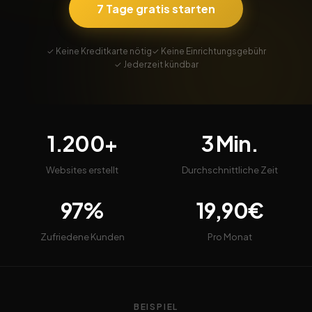
7 Tage gratis starten
✓ Keine Kreditkarte nötig
✓ Keine Einrichtungsgebühr
✓ Jederzeit kündbar
1.200+
3 Min.
Websites erstellt
Durchschnittliche Zeit
97%
19,90€
Zufriedene Kunden
Pro Monat
BEISPIEL