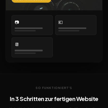
📷
💶
📆
SO FUNKTIONIERT'S
In 3 Schritten zur fertigen Website