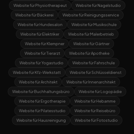
Website für Physiotherapeut
Website für Nagelstudio
Website für Bäckerei
Website für Reinigungsservice
Website für Hundesalon
Website für Musikschule
Website für Elektriker
Website für Malerbetrieb
Website für Klempner
Website für Gärtner
Website für Tierarzt
Website für Apotheke
Website für Yogastudio
Website für Fahrschule
Website für Kfz-Werkstatt
Website für Schlüsseldienst
Website für Architekt
Website für Innenarchitekt
Website für Buchhaltungsbüro
Website für Logopädie
Website für Ergotherapie
Website für Hebamme
Website für Pilatesstudio
Website für Reisebüro
Website für Hausreinigung
Website für Fotostudio