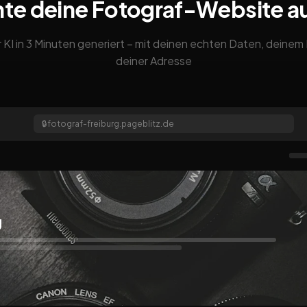
nte deine Fotograf-Website a
 KI in 3 Minuten generiert – mit deinen echten Daten, deine
deiner Adresse
🔒
fotograf-freiburg.pageblitz.de
g