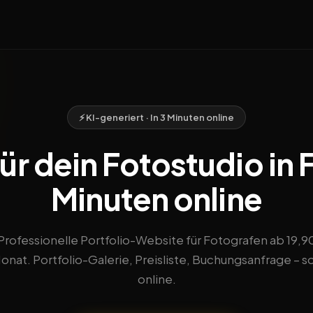
⚡ KI-generiert · In 3 Minuten online
r dein Fotostudio in F
Minuten online
Professionelle Portfolio-Website für Fotografen ab 19,9
nat. Portfolio-Galerie, Preisliste, Buchungsanfrage – s
online.