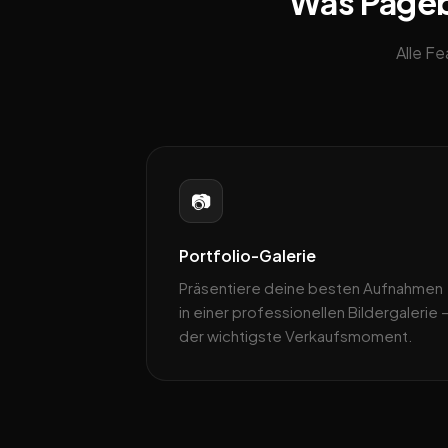
Was Pagebl
Alle F
📷
Portfolio-Galerie
Präsentiere deine besten Aufnahmen
in einer professionellen Bildergalerie 
der wichtigste Verkaufsmoment.