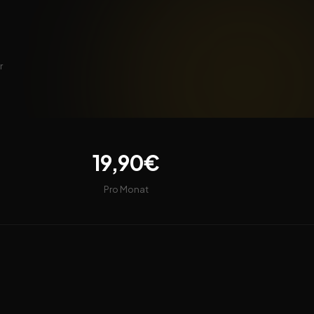
r
19,90€
Pro Monat