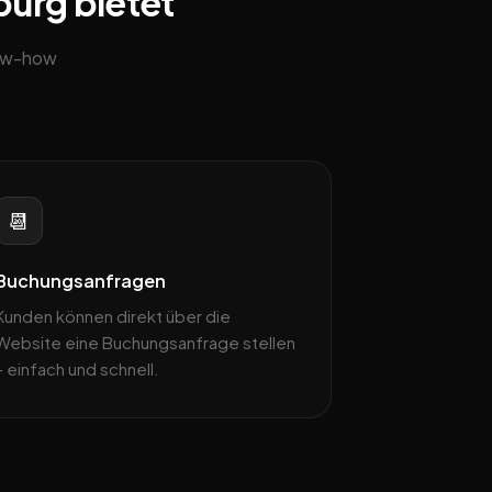
burg bietet
now-how
📆
Buchungsanfragen
Kunden können direkt über die
Website eine Buchungsanfrage stellen
– einfach und schnell.