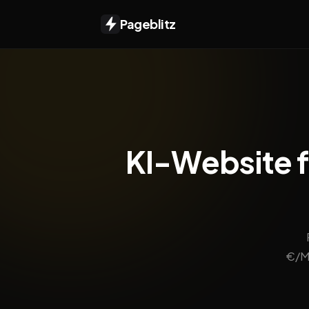
Pageblitz
KI-Website fü
€/Mo