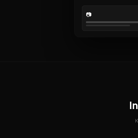
📷
I
K