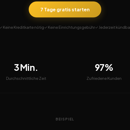
7 Tage gratis starten
✓ Keine Kreditkarte nötig
✓ Keine Einrichtungsgebühr
✓ Jederzeit kündba
3 Min.
97%
Durchschnittliche Zeit
Zufriedene Kunden
BEISPIEL