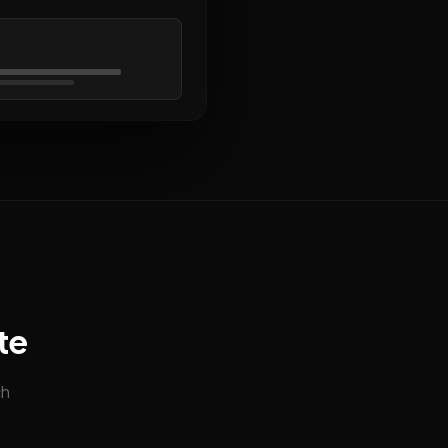
te
ch