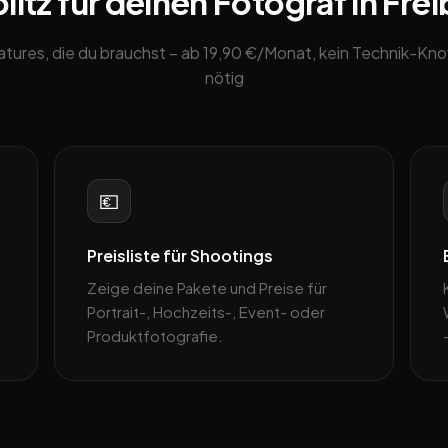
itz für deinen Fotograf in Frei
eatures, die du brauchst – ab 19,90 €/Monat, kein Technik-K
nötig
💶
Preisliste für Shootings
Zeige deine Pakete und Preise für
–
Portrait-, Hochzeits-, Event- oder
Produktfotografie.