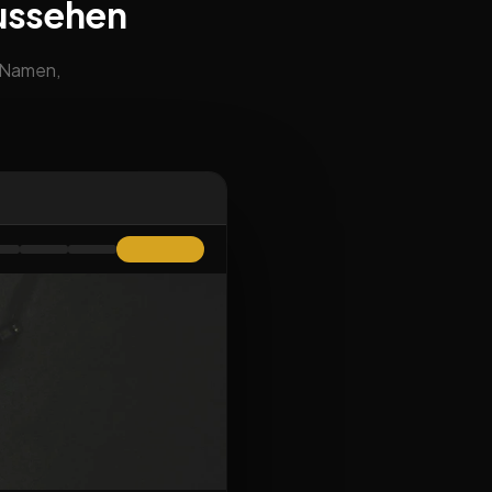
ussehen
m Namen,