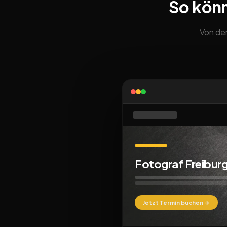
So kön
Von der
Fotograf Freibur
Jetzt Termin buchen →