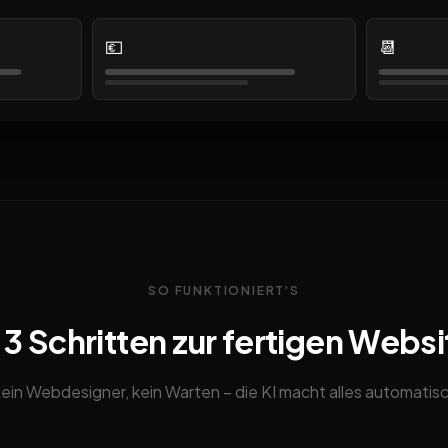
💶
📆
SO FUNKTIONIERT'S
n 3 Schritten zur fertigen Websi
ein Webdesigner, kein Warten – die KI macht alles automatis