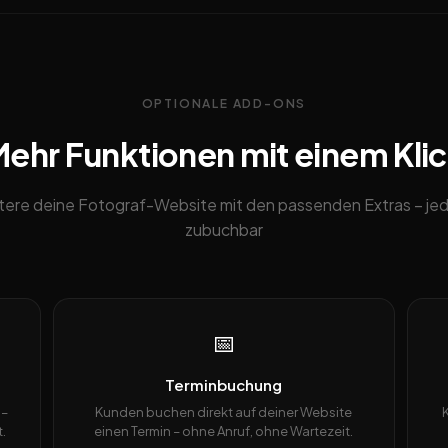
OPTIONALE ADD-ONS
ehr Funktionen mit einem Kli
tere deine Fotograf-Website mit den passenden Extras – jed
zubuchbar
📅
Terminbuchung
 –
Kunden buchen direkt auf deiner Website
.
einen Termin – ohne Anruf, ohne Wartezeit.