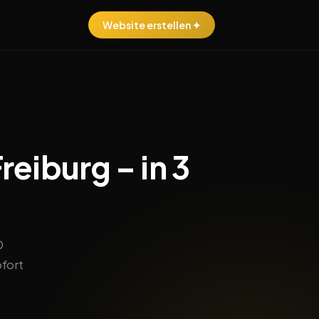
Website erstellen ✦
reiburg – in 3
0
ofort