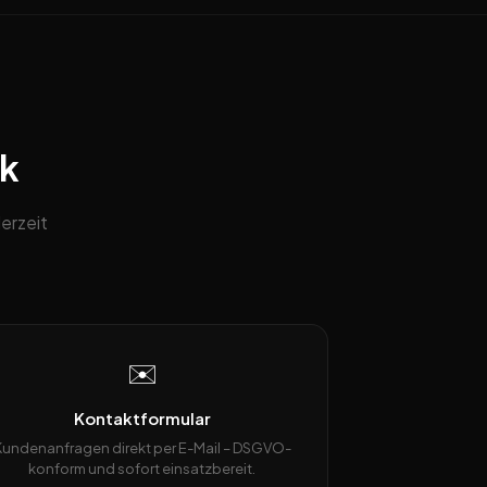
ck
erzeit
✉️
Kontaktformular
Kundenanfragen direkt per E-Mail – DSGVO-
konform und sofort einsatzbereit.