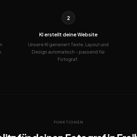
2
KI erstellt deine Website
n
Unsere KI generiert Texte, Layout und
b.
Design automatisch – passend für
Fotograf.
FUNKTIONEN