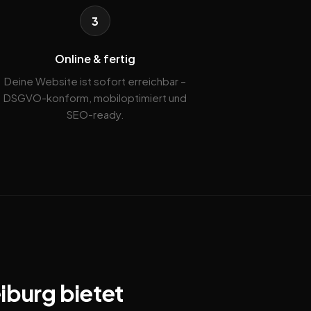
3
Online & fertig
Deine Website ist sofort erreichbar –
DSGVO-konform, mobiloptimiert und
SEO-ready.
iburg bietet