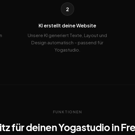
2
KI erstellt deine Website
n
Unsere KI generiert Texte, Layout und
Design automatisch – passend für
Yogastudio.
FUNKTIONEN
tz für deinen Yogastudio in Fre