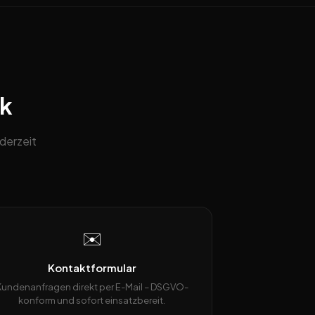
ck
derzeit
✉️
Kontaktformular
Kundenanfragen direkt per E-Mail – DSGVO-
konform und sofort einsatzbereit.