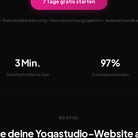
7 Tage gratis starten
✓ Keine Kreditkarte nötig
✓ Keine Einrichtungsgebühr
✓ Jederzeit kündba
3 Min.
97%
Durchschnittliche Zeit
Zufriedene Kunden
BEISPIEL
e deine Yogastudio-Website