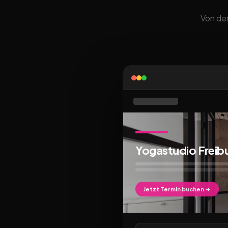
Von der
Yogastudio Freib
Jetzt Termin buchen →