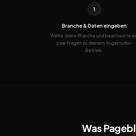
1
Branche & Daten eingeben
Wähle deine Branche und beantworte ei
paar Fragen zu deinem Yogastudio-
Betrieb.
Was Pagebli