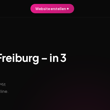
Website erstellen ✦
reiburg – in 3
Mit
line.