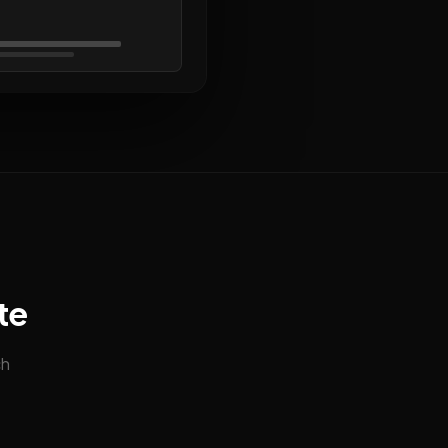
te
ch