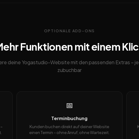
OPTIONALE ADD-ONS
ehr Funktionen mit einem Kli
ere deine Yogastudio-Website mit den passenden Extras – je
zubuchbar
📅
Terminbuchung
 –
Kunden buchen direkt auf deiner Website
.
einen Termin – ohne Anruf, ohne Wartezeit.