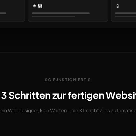
👩‍🏫
📱
SO FUNKTIONIERT'S
n 3 Schritten zur fertigen Websi
ein Webdesigner, kein Warten – die KI macht alles automatis