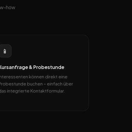
now-how
📱
Kursanfrage & Probestunde
Interessenten können direkt eine
Probestunde buchen – einfach über
das integrierte Kontaktformular.