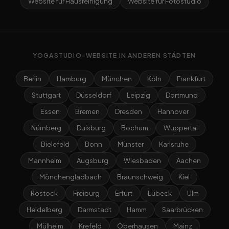
Website für Hausreinigung
Website für Fotostudio
YOGASTUDIO-WEBSITE IN ANDEREN STÄDTEN
Berlin
Hamburg
München
Köln
Frankfurt
Stuttgart
Düsseldorf
Leipzig
Dortmund
Essen
Bremen
Dresden
Hannover
Nürnberg
Duisburg
Bochum
Wuppertal
Bielefeld
Bonn
Münster
Karlsruhe
Mannheim
Augsburg
Wiesbaden
Aachen
Mönchengladbach
Braunschweig
Kiel
Rostock
Freiburg
Erfurt
Lübeck
Ulm
Heidelberg
Darmstadt
Hamm
Saarbrücken
Mülheim
Krefeld
Oberhausen
Mainz