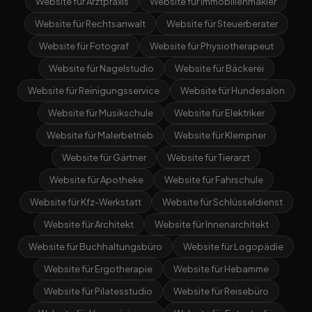
Website für Arztpraxis
Website für Immobilienmakler
Website für Rechtsanwalt
Website für Steuerberater
Website für Fotograf
Website für Physiotherapeut
Website für Nagelstudio
Website für Bäckerei
Website für Reinigungsservice
Website für Hundesalon
Website für Musikschule
Website für Elektriker
Website für Malerbetrieb
Website für Klempner
Website für Gärtner
Website für Tierarzt
Website für Apotheke
Website für Fahrschule
Website für Kfz-Werkstatt
Website für Schlüsseldienst
Website für Architekt
Website für Innenarchitekt
Website für Buchhaltungsbüro
Website für Logopädie
Website für Ergotherapie
Website für Hebamme
Website für Pilatesstudio
Website für Reisebüro