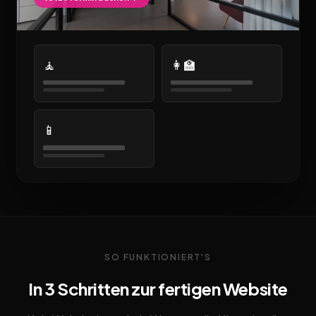
🧘
👩‍🏫
📱
SO FUNKTIONIERT'S
In 3 Schritten zur fertigen Website