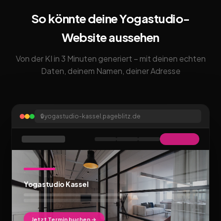
So könnte deine Yogastudio-
Website aussehen
Von der KI in 3 Minuten generiert – mit deinen echten
Daten, deinem Namen, deiner Adresse
🔒
yogastudio-kassel.pageblitz.de
Yogastudio Kassel
Jetzt Termin buchen →