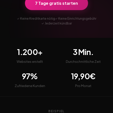
7 Tage gratis starten
✓ Keine Kreditkarte nötig
✓ Keine Einrichtungsgebühr
✓ Jederzeit kündbar
1.200+
3 Min.
Websites erstellt
Durchschnittliche Zeit
97%
19,90€
Zufriedene Kunden
Pro Monat
BEISPIEL