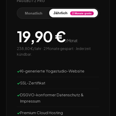
PAGEBLITZ PRO
Jährlich
Monatlich
2 Monate gratis
19,90 €
/Monat
238,80 €/Jahr · 2 Monate gespart · Jederzeit
kündbar.
KI-generierte Yogastudio-Website
SSL-Zertifikat
DSGVO-konformer Datenschutz &
Impressum
Premium Cloud Hosting