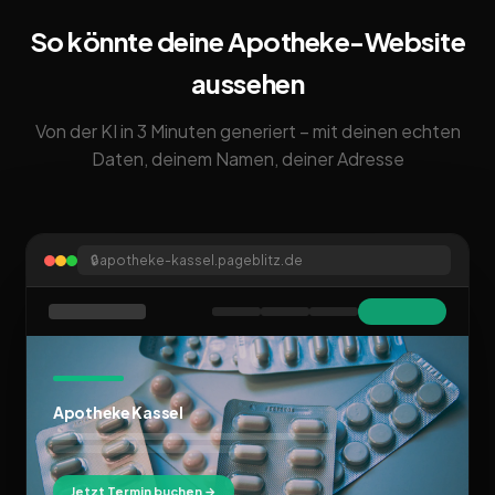
So könnte deine Apotheke-Website
aussehen
Von der KI in 3 Minuten generiert – mit deinen echten
Daten, deinem Namen, deiner Adresse
🔒
apotheke-kassel.pageblitz.de
Apotheke Kassel
Jetzt Termin buchen →