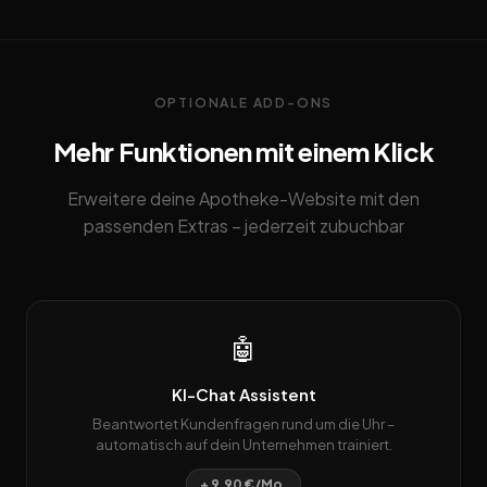
OPTIONALE ADD-ONS
Mehr Funktionen mit einem Klick
Erweitere deine Apotheke-Website mit den
passenden Extras – jederzeit zubuchbar
🤖
KI-Chat Assistent
Beantwortet Kundenfragen rund um die Uhr –
automatisch auf dein Unternehmen trainiert.
+ 9,90 €/Mo.