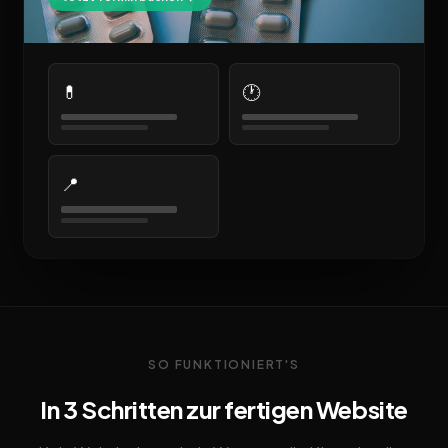
💊
🕐
📍
SO FUNKTIONIERT'S
In 3 Schritten zur fertigen Website