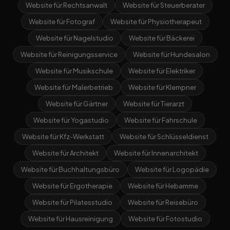
Website für Rechtsanwalt
Website für Steuerberater
Website für Fotograf
Website für Physiotherapeut
Website für Nagelstudio
Website für Bäckerei
Website für Reinigungsservice
Website für Hundesalon
Website für Musikschule
Website für Elektriker
Website für Malerbetrieb
Website für Klempner
Website für Gärtner
Website für Tierarzt
Website für Yogastudio
Website für Fahrschule
Website für Kfz-Werkstatt
Website für Schlüsseldienst
Website für Architekt
Website für Innenarchitekt
Website für Buchhaltungsbüro
Website für Logopädie
Website für Ergotherapie
Website für Hebamme
Website für Pilatesstudio
Website für Reisebüro
Website für Hausreinigung
Website für Fotostudio