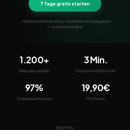
7 Tage gratis starten
✓ Keine Kreditkarte nötig
✓ Keine Einrichtungsgebühr
✓ Jederzeit kündbar
1.200+
3 Min.
Websites erstellt
Durchschnittliche Zeit
97%
19,90€
Zufriedene Kunden
Pro Monat
BEISPIEL