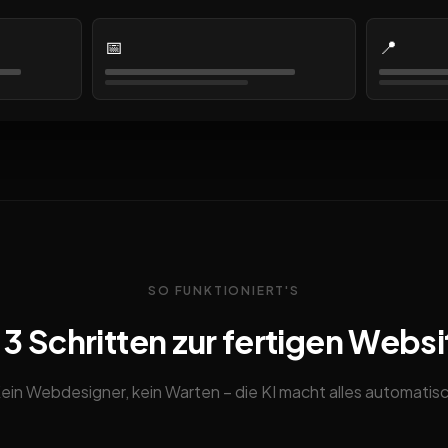
📅
📍
SO FUNKTIONIERT'S
n 3 Schritten zur fertigen Websi
ein Webdesigner, kein Warten – die KI macht alles automatis