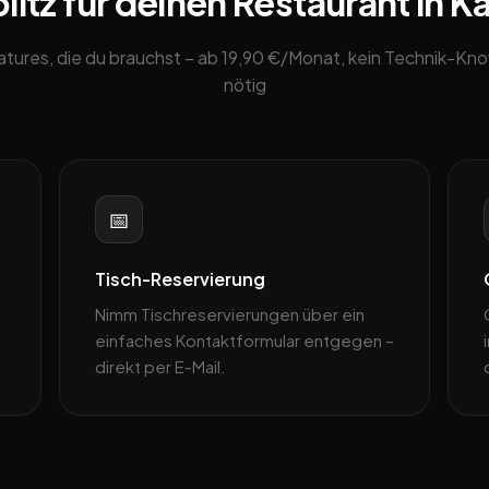
itz für deinen Restaurant in Ka
eatures, die du brauchst – ab 19,90 €/Monat, kein Technik-K
nötig
📅
Tisch-Reservierung
Nimm Tischreservierungen über ein
einfaches Kontaktformular entgegen –
direkt per E-Mail.