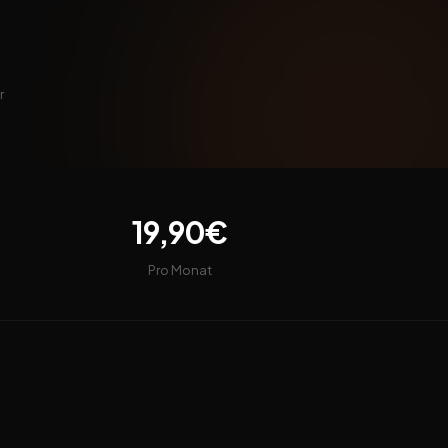
r
19,90€
Pro Monat