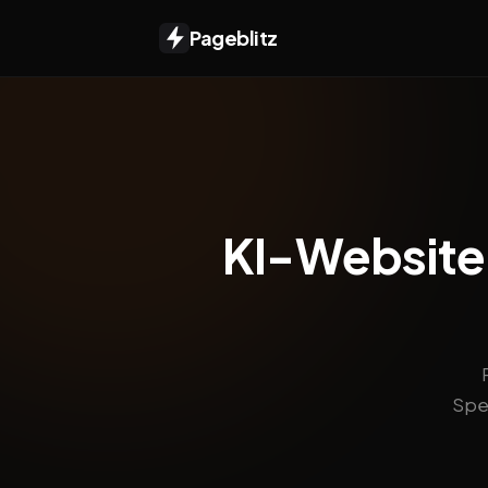
Pageblitz
KI-Website f
Spei