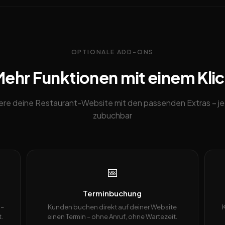
OPTIONALE ADD-ONS
ehr Funktionen mit einem Kli
ere deine Restaurant-Website mit den passenden Extras – je
zubuchbar
📅
Terminbuchung
 –
Kunden buchen direkt auf deiner Website
.
einen Termin – ohne Anruf, ohne Wartezeit.