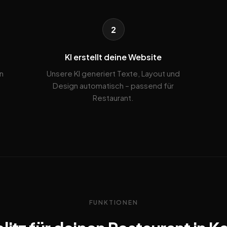
2
KI erstellt deine Website
n
Unsere KI generiert Texte, Layout und
Design automatisch – passend für
Restaurant.
FUNKTIONEN