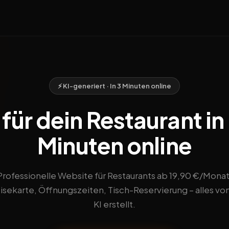
⚡ KI-generiert · In 3 Minuten online
ür dein Restaurant in 
Minuten online
Professionelle Website für Restaurants ab 19,90 €/Monat
sekarte, Öffnungszeiten, Tisch-Reservierung – alles vo
KI erstellt.