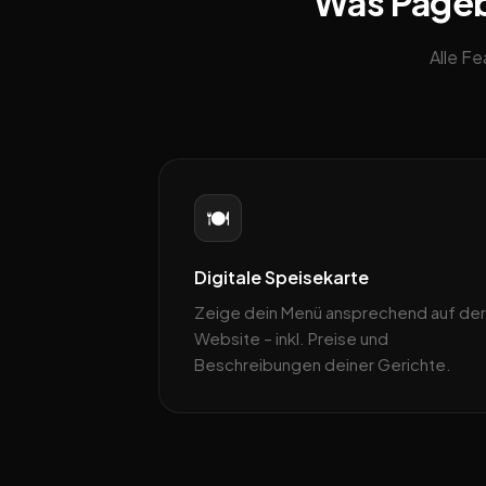
Was Pagebl
Alle F
🍽️
Digitale Speisekarte
Zeige dein Menü ansprechend auf der
Website – inkl. Preise und
Beschreibungen deiner Gerichte.