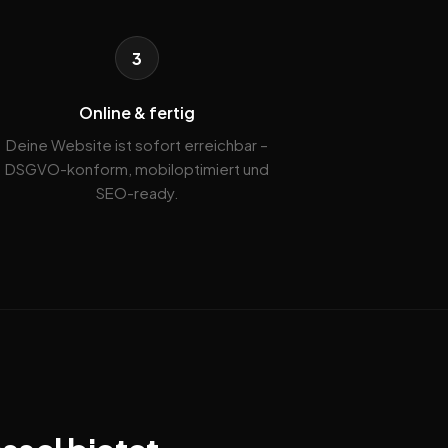
3
Online & fertig
Deine Website ist sofort erreichbar –
DSGVO-konform, mobiloptimiert und
SEO-ready.