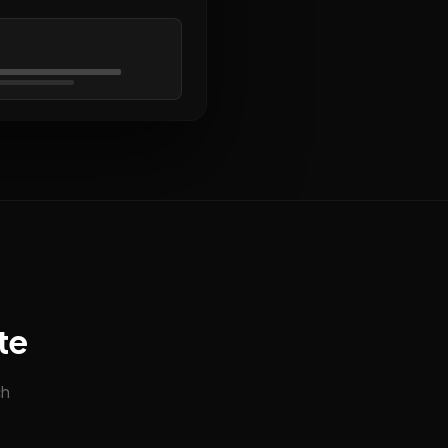
te
ch