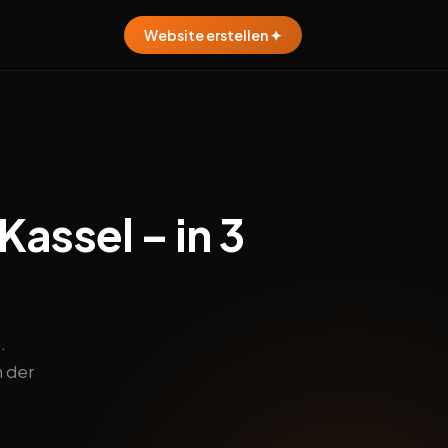
Website erstellen ✦
Kassel – in 3
.
n der