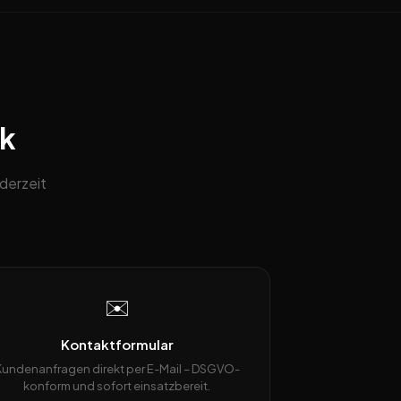
ck
derzeit
✉️
Kontaktformular
Kundenanfragen direkt per E-Mail – DSGVO-
konform und sofort einsatzbereit.