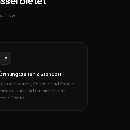
ssel bietet
now-how
📍
Öffnungszeiten & Standort
Öffnungszeiten, Adresse und Anfahrt
immer aktuell und gut sichtbar für
deine Gäste.