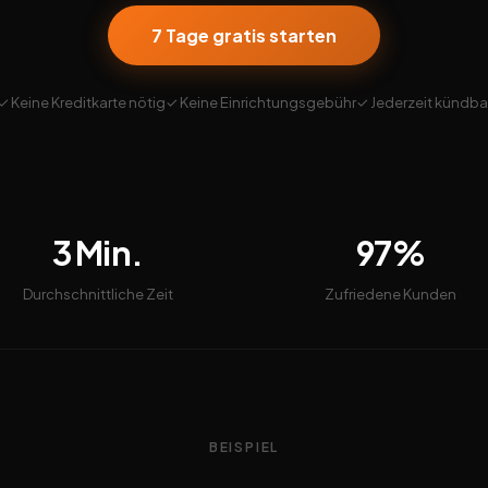
7 Tage gratis starten
✓ Keine Kreditkarte nötig
✓ Keine Einrichtungsgebühr
✓ Jederzeit kündba
3 Min.
97%
Durchschnittliche Zeit
Zufriedene Kunden
BEISPIEL