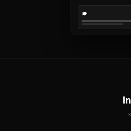
🍽️
I
K