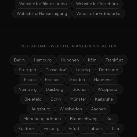
Website für Pilatesstudio
Website für Reisebüro
Website für Hausreinigung
Website für Fotostudio
RESTAURANT-WEBSITE IN ANDEREN STÄDTEN
Berlin
Hamburg
München
Köln
Frankfurt
Stuttgart
Düsseldorf
Leipzig
Dortmund
Essen
Bremen
Dresden
Hannover
Nürnberg
Duisburg
Bochum
Wuppertal
Bielefeld
Bonn
Münster
Karlsruhe
Augsburg
Wiesbaden
Aachen
Mönchengladbach
Braunschweig
Kiel
Rostock
Freiburg
Erfurt
Lübeck
Ulm