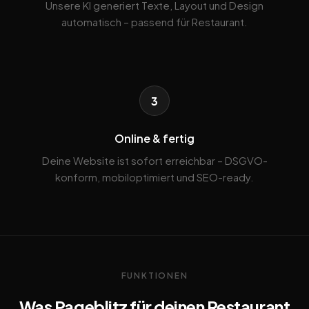
Unsere KI generiert Texte, Layout und Design
automatisch – passend für Restaurant.
3
Online & fertig
Deine Website ist sofort erreichbar – DSGVO-
konform, mobiloptimiert und SEO-ready.
FUNKTIONEN
Was Pageblitz für deinen Restaurant