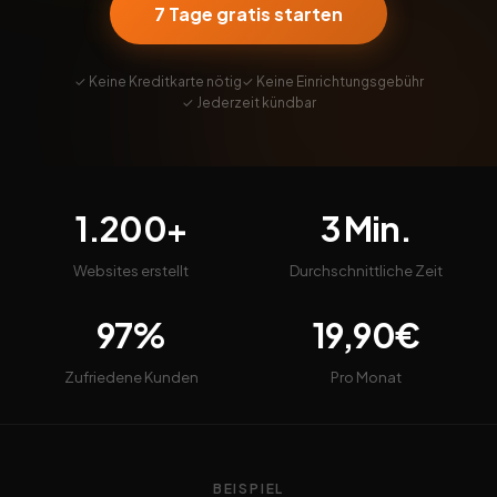
7 Tage gratis starten
✓ Keine Kreditkarte nötig
✓ Keine Einrichtungsgebühr
✓ Jederzeit kündbar
1.200+
3 Min.
Websites erstellt
Durchschnittliche Zeit
97%
19,90€
Zufriedene Kunden
Pro Monat
BEISPIEL