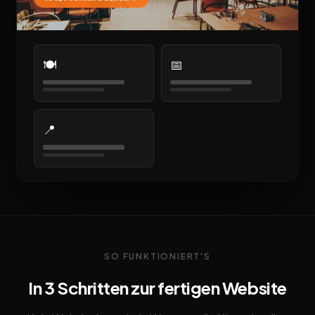
🍽️
📅
📍
SO FUNKTIONIERT'S
In 3 Schritten zur fertigen Website