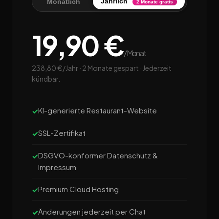
Jährlich
Monatlich
2 Monate gratis
19,90 €
/Monat
238,80 €/Jahr · 2 Monate gespart · Jederzeit
kündbar.
KI-generierte Restaurant-Website
SSL-Zertifikat
DSGVO-konformer Datenschutz &
Impressum
Premium Cloud Hosting
Änderungen jederzeit per Chat