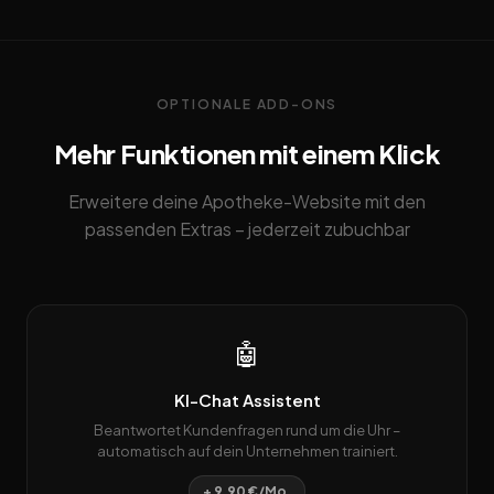
OPTIONALE ADD-ONS
Mehr Funktionen mit einem Klick
Erweitere deine Apotheke-Website mit den
passenden Extras – jederzeit zubuchbar
🤖
KI-Chat Assistent
Beantwortet Kundenfragen rund um die Uhr –
automatisch auf dein Unternehmen trainiert.
+ 9,90 €/Mo.