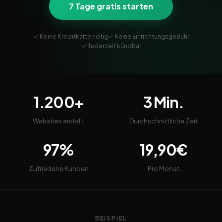
7 Tage gratis starten
✓ Keine Kreditkarte nötig
✓ Keine Einrichtungsgebühr
✓ Jederzeit kündbar
1.200+
3 Min.
Websites erstellt
Durchschnittliche Zeit
97%
19,90€
Zufriedene Kunden
Pro Monat
BEISPIEL