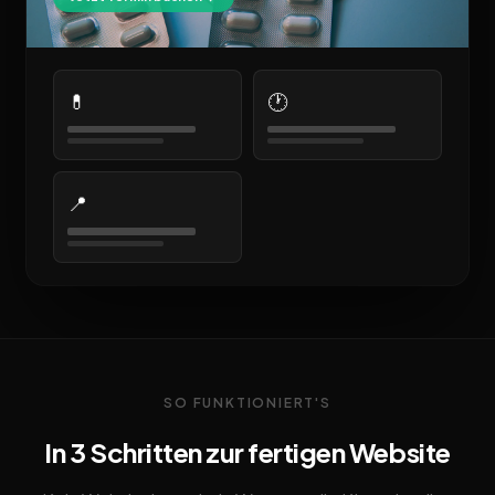
💊
🕐
📍
SO FUNKTIONIERT'S
In 3 Schritten zur fertigen Website