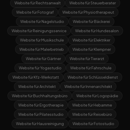
Website für Rechtsanwalt
Website für Steuerberater
Website für Fotograf
Website für Physiotherapeut
Website für Nagelstudio
Website für Bäckerei
Website für Reinigungsservice
Website für Hundesalon
Website für Musikschule
Website für Elektriker
Website für Malerbetrieb
Website für Klempner
Website für Gärtner
Website für Tierarzt
Website für Yogastudio
Website für Fahrschule
Website für Kfz-Werkstatt
Website für Schlüsseldienst
Website für Architekt
Website für Innenarchitekt
Website für Buchhaltungsbüro
Website für Logopädie
Website für Ergotherapie
Website für Hebamme
Website für Pilatesstudio
Website für Reisebüro
Website für Hausreinigung
Website für Fotostudio