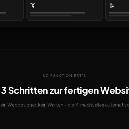
🏋️
📝
SO FUNKTIONIERT'S
n 3 Schritten zur fertigen Websi
ein Webdesigner, kein Warten – die KI macht alles automatis