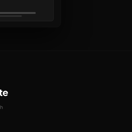
te
ch