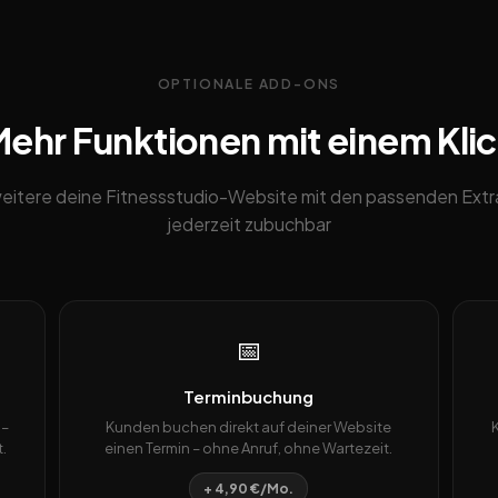
OPTIONALE ADD-ONS
ehr Funktionen mit einem Kli
eitere deine Fitnessstudio-Website mit den passenden Extr
jederzeit zubuchbar
📅
Terminbuchung
 –
Kunden buchen direkt auf deiner Website
.
einen Termin – ohne Anruf, ohne Wartezeit.
+ 4,90 €/Mo.