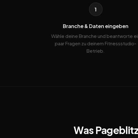
1
Branche & Daten eingeben
Wähle deine Branche und beantworte ei
paar Fragen zu deinem Fitnessstudio-
Betrieb.
Was Pageblitz