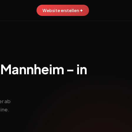
Website erstellen ✦
n Mannheim – in
er ab
ine.