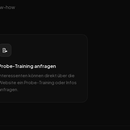
now-how
📝
Probe-Training anfragen
Interessenten können direkt über die
Website ein Probe-Training oder Infos
anfragen.