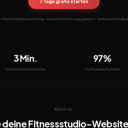
7 Tage gratis starten
✓ Keine Kreditkarte nötig
✓ Keine Einrichtungsgebühr
✓ Jederzeit kündba
3 Min.
97%
Durchschnittliche Zeit
Zufriedene Kunden
BEISPIEL
 deine Fitnessstudio-Websit