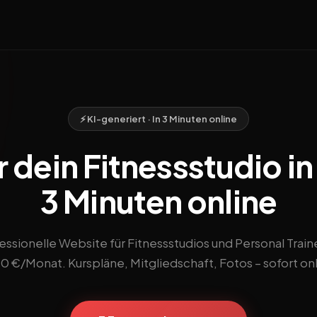
⚡ KI-generiert · In 3 Minuten online
 dein Fitnessstudio i
3 Minuten online
essionelle Website für Fitnessstudios und Personal Train
90 €/Monat. Kurspläne, Mitgliedschaft, Fotos – sofort onl