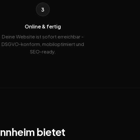
3
Online & fertig
Deine Website ist sofort erreichbar –
DSGVO-konform, mobiloptimiert und
SEO-ready.
annheim bietet