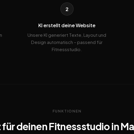
2
KI erstellt deine Website
n
Unsere KI generiert Texte, Layout und
Design automatisch – passend für
Fitnessstudio.
FUNKTIONEN
 für deinen Fitnessstudio in M