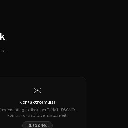
ck
as –
✉️
Kontaktformular
Kundenanfragen direkt per E-Mail – DSGVO-
konform und sofort einsatzbereit.
+ 3,90 €/Mo.