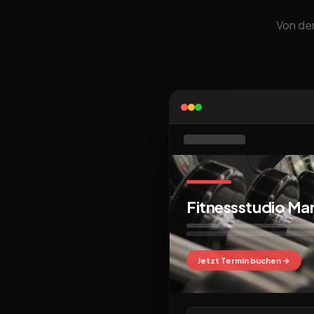
Von der
Fitnessstudio Ma
Jetzt Termin buchen →