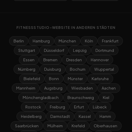
FITNESSSTUDIO-WEBSITE IN ANDEREN STÄDTEN
Berlin
Hamburg
München
Köln
Frankfurt
Stuttgart
Düsseldorf
Leipzig
Dortmund
Essen
Bremen
Dresden
Hannover
Nürnberg
Duisburg
Bochum
Wuppertal
Bielefeld
Bonn
Münster
Karlsruhe
Mannheim
Augsburg
Wiesbaden
Aachen
Mönchengladbach
Braunschweig
Kiel
Rostock
Freiburg
Erfurt
Lübeck
Heidelberg
Darmstadt
Kassel
Hamm
Saarbrücken
Mülheim
Krefeld
Oberhausen