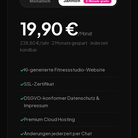
Jährlich
Monatlich
2 Monate gratis
19,90 €
/Monat
238,80 €/Jahr · 2 Monate gespart · Jederzeit
kündbar.
KI-generierte Fitnessstudio-Website
SSL-Zertifikat
DSGVO-konformer Datenschutz &
Impressum
Premium Cloud Hosting
Änderungen jederzeit per Chat