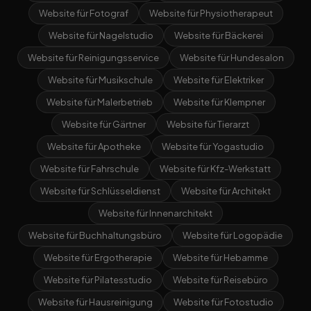
Website für Fotograf
Website für Physiotherapeut
Website für Nagelstudio
Website für Bäckerei
Website für Reinigungsservice
Website für Hundesalon
Website für Musikschule
Website für Elektriker
Website für Malerbetrieb
Website für Klempner
Website für Gärtner
Website für Tierarzt
Website für Apotheke
Website für Yogastudio
Website für Fahrschule
Website für Kfz-Werkstatt
Website für Schlüsseldienst
Website für Architekt
Website für Innenarchitekt
Website für Buchhaltungsbüro
Website für Logopädie
Website für Ergotherapie
Website für Hebamme
Website für Pilatesstudio
Website für Reisebüro
Website für Hausreinigung
Website für Fotostudio