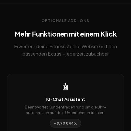
OPTIONALE ADD-ONS
Mehr Funktionen mit einem Klick
Erweitere deine Fitnessstudio-Website mit den
passenden Extras – jederzeit zubuchbar
🤖
KI-Chat Assistent
Beantwortet Kundenfragen rund um die Uhr –
automatisch auf dein Unternehmen trainiert.
+ 9,90 €/Mo.