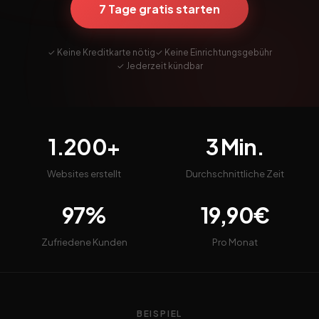
7 Tage gratis starten
✓ Keine Kreditkarte nötig
✓ Keine Einrichtungsgebühr
✓ Jederzeit kündbar
1.200+
3 Min.
Websites erstellt
Durchschnittliche Zeit
97%
19,90€
Zufriedene Kunden
Pro Monat
BEISPIEL