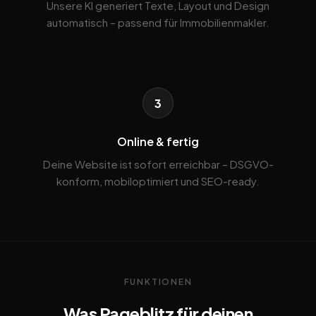
Unsere KI generiert Texte, Layout und Design
automatisch – passend für Immobilienmakler.
3
Online & fertig
Deine Website ist sofort erreichbar – DSGVO-
konform, mobiloptimiert und SEO-ready.
FUNKTIONEN
Was Pageblitz für deinen