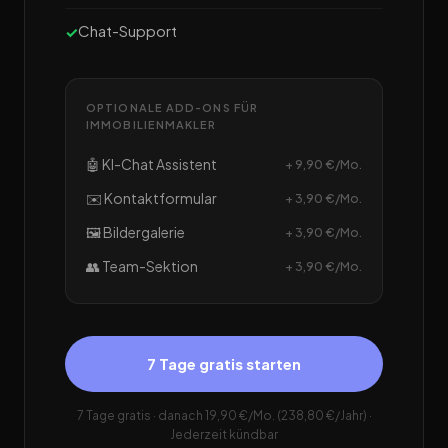
Chat-Support
OPTIONALE ADD-ONS FÜR
IMMOBILIENMAKLER
🤖 KI-Chat Assistent
+ 9,90 €/Mo.
✉️ Kontaktformular
+ 3,90 €/Mo.
🖼️ Bildergalerie
+ 3,90 €/Mo.
👥 Team-Sektion
+ 3,90 €/Mo.
7 Tage gratis starten
7 Tage gratis · danach 19,90 €/Mo. (238,80 €/Jahr) ·
Jederzeit kündbar