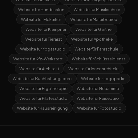
Website für Hundesalon
Website für Musikschule
Website für Elektriker
Website für Malerbetrieb
Website für Klempner
Website für Gärtner
Website für Tierarzt
Website für Apotheke
Website für Yogastudio
Website für Fahrschule
Website für Kfz-Werkstatt
Website für Schlüsseldienst
Website für Architekt
Website für Innenarchitekt
Website für Buchhaltungsbüro
Website für Logopädie
Website für Ergotherapie
Website für Hebamme
Website für Pilatesstudio
Website für Reisebüro
Website für Hausreinigung
Website für Fotostudio