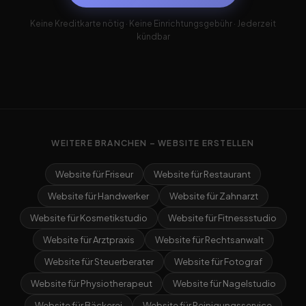
Keine Kreditkarte nötig · Keine Einrichtungsgebühr · Jederzeit
kündbar
WEITERE BRANCHEN – WEBSITE ERSTELLEN
Website für Friseur
Website für Restaurant
Website für Handwerker
Website für Zahnarzt
Website für Kosmetikstudio
Website für Fitnessstudio
Website für Arztpraxis
Website für Rechtsanwalt
Website für Steuerberater
Website für Fotograf
Website für Physiotherapeut
Website für Nagelstudio
Website für Bäckerei
Website für Reinigungsservice