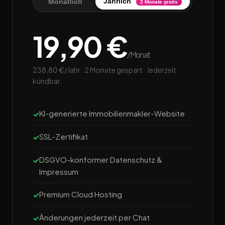
Jährlich
Monatlich
2 Monate gratis
19,90 €
/Monat
238,80 €/Jahr · 2 Monate gespart · Jederzeit
kündbar.
KI-generierte Immobilienmakler-Website
SSL-Zertifikat
DSGVO-konformer Datenschutz &
Impressum
Premium Cloud Hosting
Änderungen jederzeit per Chat