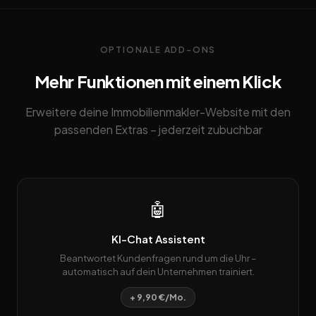
OPTIONALE ADD-ONS
Mehr Funktionen mit einem Klick
Erweitere deine Immobilienmakler-Website mit den
passenden Extras – jederzeit zubuchbar
🤖
KI-Chat Assistent
Beantwortet Kundenfragen rund um die Uhr –
automatisch auf dein Unternehmen trainiert.
+ 9,90 €/Mo.