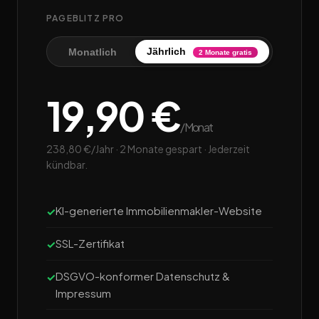
PAGEBLITZ PRO
Jährlich
Monatlich
2 Monate gratis
19,90 €
/Monat
238,80 €/Jahr · 2 Monate gespart · Jederzeit
kündbar.
KI-generierte Immobilienmakler-Website
SSL-Zertifikat
DSGVO-konformer Datenschutz &
Impressum