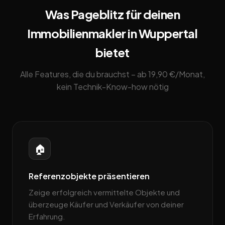
Was Pageblitz für deinen
Immobilienmakler in Wuppertal
bietet
Alle Features, die du brauchst – ab 19,90 €/Monat,
kein Technik-Know-how nötig
🏠
Referenzobjekte präsentieren
Zeige erfolgreich vermittelte Objekte und
überzeuge Käufer und Verkäufer von deiner
Erfahrung.