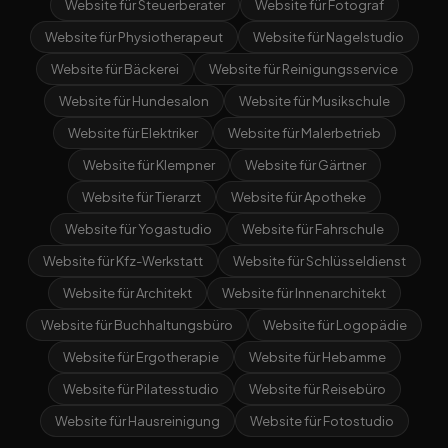
Website für Steuerberater
Website für Fotograf
Website für Physiotherapeut
Website für Nagelstudio
Website für Bäckerei
Website für Reinigungsservice
Website für Hundesalon
Website für Musikschule
Website für Elektriker
Website für Malerbetrieb
Website für Klempner
Website für Gärtner
Website für Tierarzt
Website für Apotheke
Website für Yogastudio
Website für Fahrschule
Website für Kfz-Werkstatt
Website für Schlüsseldienst
Website für Architekt
Website für Innenarchitekt
Website für Buchhaltungsbüro
Website für Logopädie
Website für Ergotherapie
Website für Hebamme
Website für Pilatesstudio
Website für Reisebüro
Website für Hausreinigung
Website für Fotostudio