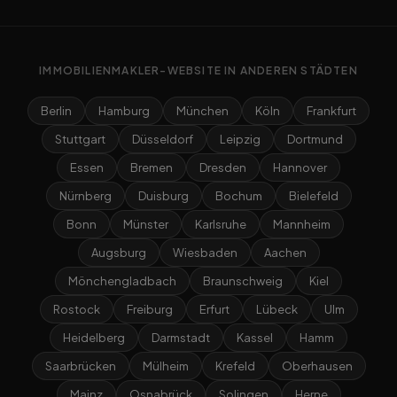
IMMOBILIENMAKLER-WEBSITE IN ANDEREN STÄDTEN
Berlin
Hamburg
München
Köln
Frankfurt
Stuttgart
Düsseldorf
Leipzig
Dortmund
Essen
Bremen
Dresden
Hannover
Nürnberg
Duisburg
Bochum
Bielefeld
Bonn
Münster
Karlsruhe
Mannheim
Augsburg
Wiesbaden
Aachen
Mönchengladbach
Braunschweig
Kiel
Rostock
Freiburg
Erfurt
Lübeck
Ulm
Heidelberg
Darmstadt
Kassel
Hamm
Saarbrücken
Mülheim
Krefeld
Oberhausen
Mainz
Osnabrück
Solingen
Herne