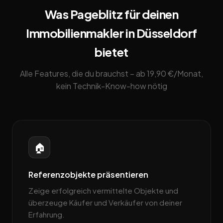
Was Pageblitz für deinen
Immobilienmakler in Düsseldorf
bietet
Alle Features, die du brauchst – ab 19,90 €/Monat,
kein Technik-Know-how nötig
🏠
Referenzobjekte präsentieren
Zeige erfolgreich vermittelte Objekte und
überzeuge Käufer und Verkäufer von deiner
Erfahrung.