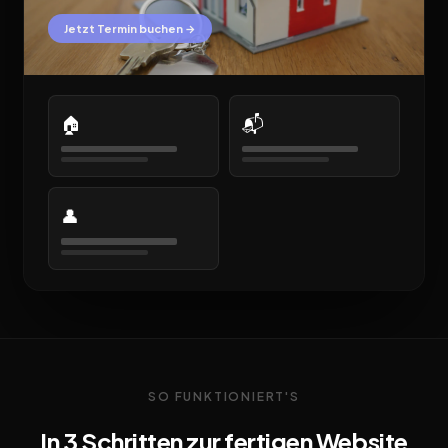
Jetzt Termin buchen →
🏠
📬
👤
SO FUNKTIONIERT'S
In 3 Schritten zur fertigen Website