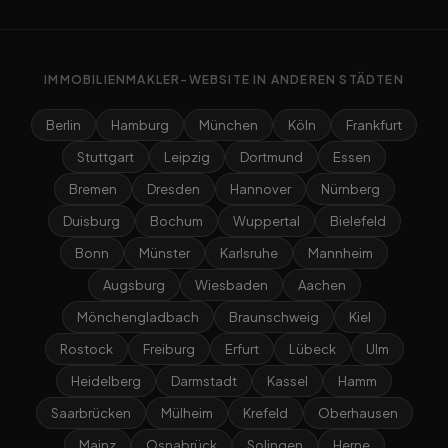
IMMOBILIENMAKLER-WEBSITE IN ANDEREN STÄDTEN
Berlin
Hamburg
München
Köln
Frankfurt
Stuttgart
Leipzig
Dortmund
Essen
Bremen
Dresden
Hannover
Nürnberg
Duisburg
Bochum
Wuppertal
Bielefeld
Bonn
Münster
Karlsruhe
Mannheim
Augsburg
Wiesbaden
Aachen
Mönchengladbach
Braunschweig
Kiel
Rostock
Freiburg
Erfurt
Lübeck
Ulm
Heidelberg
Darmstadt
Kassel
Hamm
Saarbrücken
Mülheim
Krefeld
Oberhausen
Mainz
Osnabrück
Solingen
Herne