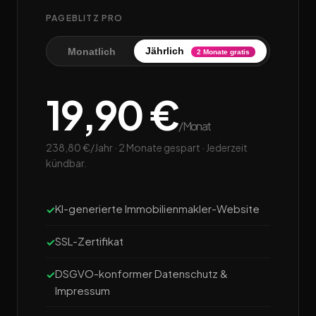
PAGEBLITZ PRO
Jährlich
Monatlich
2 Monate gratis
19,90 €
/Monat
238,80 €/Jahr · 2 Monate gespart · Jederzeit
kündbar.
KI-generierte Immobilienmakler-Website
SSL-Zertifikat
DSGVO-konformer Datenschutz &
Impressum