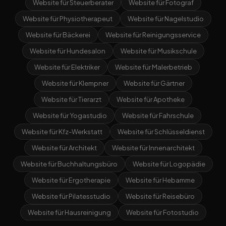
Website für Steuerberater
Website für Fotograf
Website für Physiotherapeut
Website für Nagelstudio
Website für Bäckerei
Website für Reinigungsservice
Website für Hundesalon
Website für Musikschule
Website für Elektriker
Website für Malerbetrieb
Website für Klempner
Website für Gärtner
Website für Tierarzt
Website für Apotheke
Website für Yogastudio
Website für Fahrschule
Website für Kfz-Werkstatt
Website für Schlüsseldienst
Website für Architekt
Website für Innenarchitekt
Website für Buchhaltungsbüro
Website für Logopädie
Website für Ergotherapie
Website für Hebamme
Website für Pilatesstudio
Website für Reisebüro
Website für Hausreinigung
Website für Fotostudio