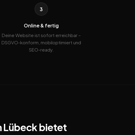
3
Online & fertig
Deine Website ist sofort erreichbar –
DSGVO-konform, mobiloptimiert und
SEO-ready.
n Lübeck bietet