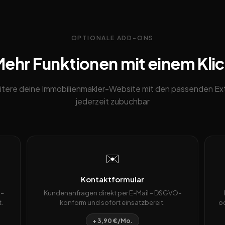
OPTIONALE ADD-ONS
ehr Funktionen mit einem Kli
itere deine Immobilienmakler-Website mit den passenden Ext
jederzeit zubuchbar
✉️
Kontaktformular
 –
Kundenanfragen direkt per E-Mail – DSGVO-
.
konform und sofort einsatzbereit.
od
+ 3,90 €/Mo.