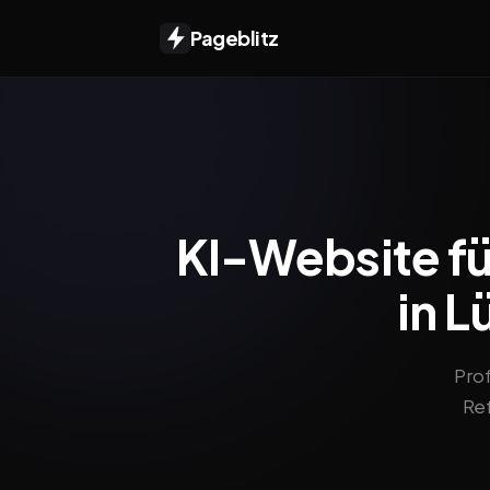
Pageblitz
KI-Website f
in L
Pro
Ref