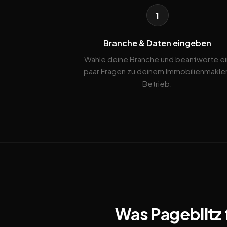
1
Branche & Daten eingeben
Wähle deine Branche und beantworte ei
paar Fragen zu deinem Immobilienmakle
Betrieb.
Was Pageblitz 