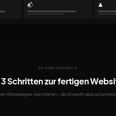
📬
👤
SO FUNKTIONIERT'S
n 3 Schritten zur fertigen Websi
ein Webdesigner, kein Warten – die KI macht alles automatis