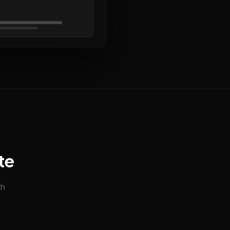
te
ch