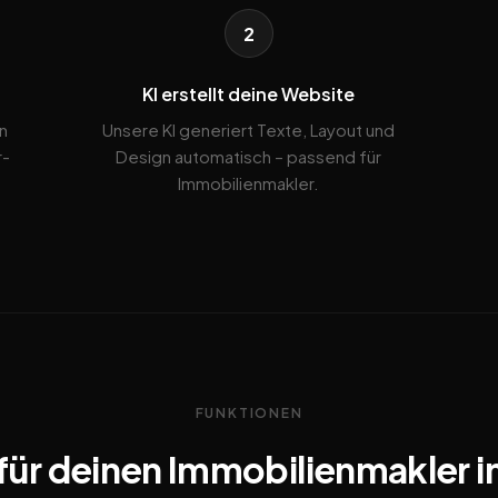
2
KI erstellt deine Website
n
Unsere KI generiert Texte, Layout und
r-
Design automatisch – passend für
Immobilienmakler.
FUNKTIONEN
für deinen Immobilienmakler i