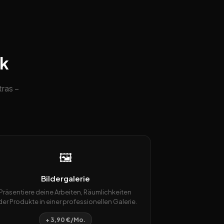
ck
ras –
🖼️
Bildergalerie
Präsentiere deine Arbeiten, Räumlichkeiten
er Produkte in einer professionellen Galerie.
+ 3,90 €/Mo.