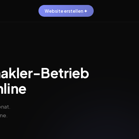
Website erstellen ✦
akler-Betrieb
nline
nat.
ine.