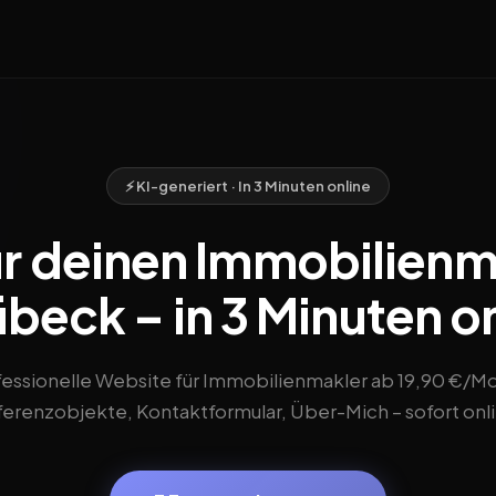
⚡ KI-generiert · In 3 Minuten online
ür deinen Immobilienm
übeck – in 3 Minuten o
fessionelle Website für Immobilienmakler ab 19,90 €/Mo
erenzobjekte, Kontaktformular, Über-Mich – sofort onl