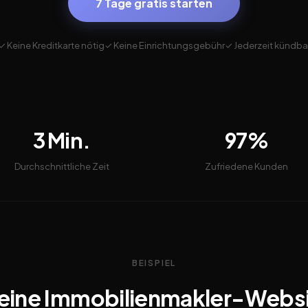
7 Tage gratis starten
✓ Keine Kreditkarte nötig
✓ Keine Einrichtungsgebühr
✓ Jederzeit kündba
3 Min.
97%
Durchschnittliche Zeit
Zufriedene Kunden
BEISPIEL
eine Immobilienmakler-Webs