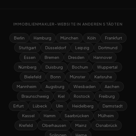
IMMOBILIENMAKLER-WEBSITE IN ANDEREN STÄDTEN
Berlin
Hamburg
München
Köln
Frankfurt
Stuttgart
Düsseldorf
Leipzig
Dortmund
Essen
Bremen
Dresden
Hannover
Nürnberg
Duisburg
Bochum
Wuppertal
Bielefeld
Bonn
Münster
Karlsruhe
Mannheim
Augsburg
Wiesbaden
Aachen
Braunschweig
Kiel
Rostock
Freiburg
Erfurt
Lübeck
Ulm
Heidelberg
Darmstadt
Kassel
Hamm
Saarbrücken
Mülheim
Krefeld
Oberhausen
Mainz
Osnabrück
Solingen
Herne