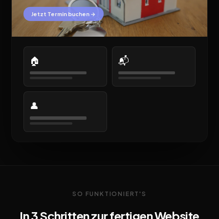
Jetzt Termin buchen →
🏠
📬
👤
SO FUNKTIONIERT'S
In 3 Schritten zur fertigen Website