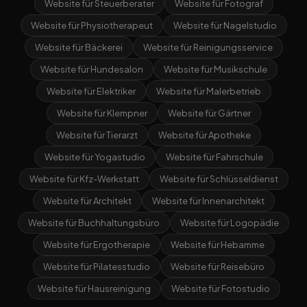
Website für Steuerberater
Website für Fotograf
Website für Physiotherapeut
Website für Nagelstudio
Website für Bäckerei
Website für Reinigungsservice
Website für Hundesalon
Website für Musikschule
Website für Elektriker
Website für Malerbetrieb
Website für Klempner
Website für Gärtner
Website für Tierarzt
Website für Apotheke
Website für Yogastudio
Website für Fahrschule
Website für Kfz-Werkstatt
Website für Schlüsseldienst
Website für Architekt
Website für Innenarchitekt
Website für Buchhaltungsbüro
Website für Logopädie
Website für Ergotherapie
Website für Hebamme
Website für Pilatesstudio
Website für Reisebüro
Website für Hausreinigung
Website für Fotostudio