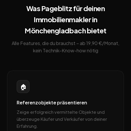
Was Pageblitz für deinen
Immobilienmakler in
Mönchengladbach bietet
Alle Features, die du brauchst – ab 19,90 €/Monat,
kein Technik-Know-how nötig
🏠
Referenzobjekte präsentieren
Zeige erfolgreich vermittelte Objekte und
überzeuge Käufer und Verkäufer von deiner
Erfahrung.