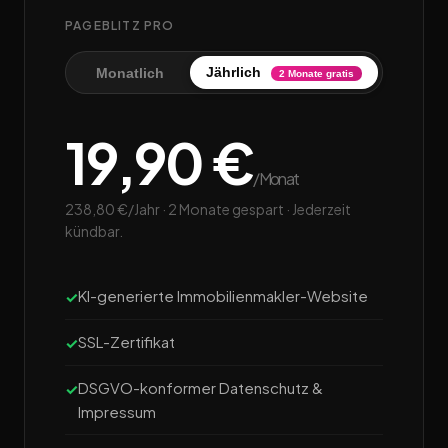
PAGEBLITZ PRO
Jährlich
Monatlich
2 Monate gratis
19,90 €
/Monat
238,80 €/Jahr · 2 Monate gespart · Jederzeit
kündbar.
KI-generierte Immobilienmakler-Website
SSL-Zertifikat
DSGVO-konformer Datenschutz &
Impressum