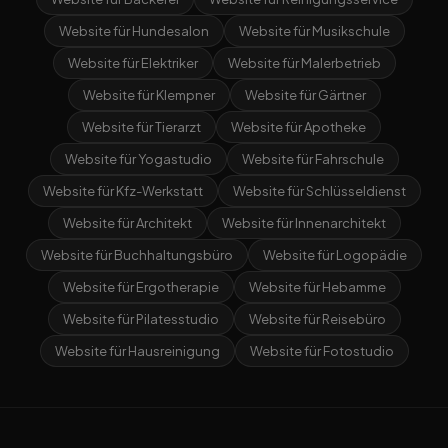
Website für Hundesalon
Website für Musikschule
Website für Elektriker
Website für Malerbetrieb
Website für Klempner
Website für Gärtner
Website für Tierarzt
Website für Apotheke
Website für Yogastudio
Website für Fahrschule
Website für Kfz-Werkstatt
Website für Schlüsseldienst
Website für Architekt
Website für Innenarchitekt
Website für Buchhaltungsbüro
Website für Logopädie
Website für Ergotherapie
Website für Hebamme
Website für Pilatesstudio
Website für Reisebüro
Website für Hausreinigung
Website für Fotostudio