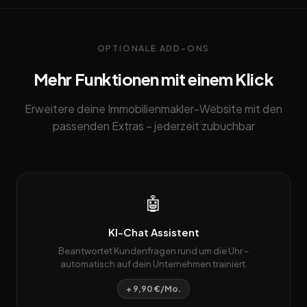
OPTIONALE ADD-ONS
Mehr Funktionen mit einem Klick
Erweitere deine Immobilienmakler-Website mit den
passenden Extras – jederzeit zubuchbar
🤖
KI-Chat Assistent
Beantwortet Kundenfragen rund um die Uhr –
automatisch auf dein Unternehmen trainiert.
+ 9,90 €/Mo.