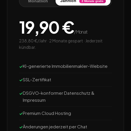
Jährlich
Monatlich
2 Monate gratis
19,90 €
/Monat
238,80 €/Jahr · 2 Monate gespart · Jederzeit
kündbar.
KI-generierte Immobilienmakler-Website
SSL-Zertifikat
DSGVO-konformer Datenschutz &
Impressum
Premium Cloud Hosting
Änderungen jederzeit per Chat