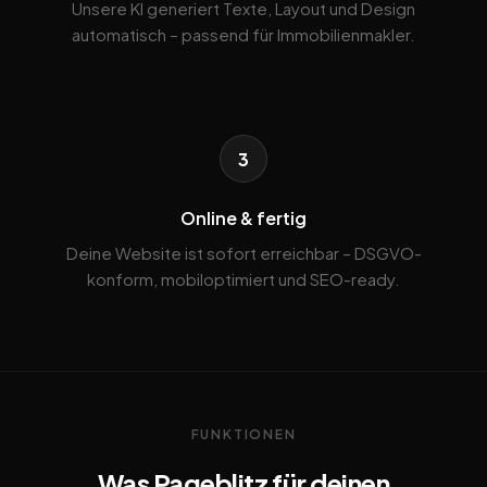
Unsere KI generiert Texte, Layout und Design
automatisch – passend für Immobilienmakler.
3
Online & fertig
Deine Website ist sofort erreichbar – DSGVO-
konform, mobiloptimiert und SEO-ready.
FUNKTIONEN
Was Pageblitz für deinen