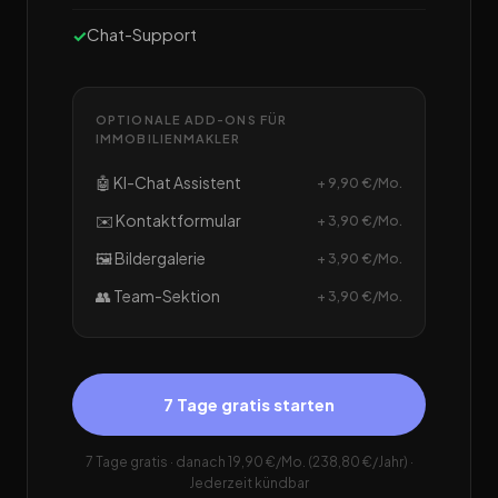
Chat-Support
OPTIONALE ADD-ONS FÜR
IMMOBILIENMAKLER
🤖 KI-Chat Assistent
+ 9,90 €/Mo.
✉️ Kontaktformular
+ 3,90 €/Mo.
🖼️ Bildergalerie
+ 3,90 €/Mo.
👥 Team-Sektion
+ 3,90 €/Mo.
7 Tage gratis starten
7 Tage gratis · danach 19,90 €/Mo. (238,80 €/Jahr) ·
Jederzeit kündbar