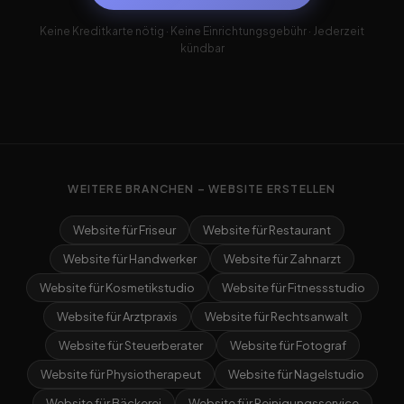
Keine Kreditkarte nötig · Keine Einrichtungsgebühr · Jederzeit
kündbar
WEITERE BRANCHEN – WEBSITE ERSTELLEN
Website für Friseur
Website für Restaurant
Website für Handwerker
Website für Zahnarzt
Website für Kosmetikstudio
Website für Fitnessstudio
Website für Arztpraxis
Website für Rechtsanwalt
Website für Steuerberater
Website für Fotograf
Website für Physiotherapeut
Website für Nagelstudio
Website für Bäckerei
Website für Reinigungsservice