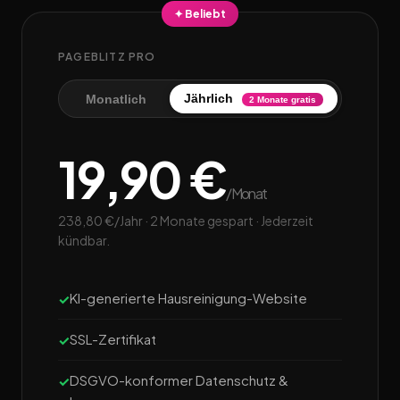
✦ Beliebt
PAGEBLITZ PRO
Jährlich
Monatlich
2 Monate gratis
19,90 €
/Monat
238,80 €/Jahr · 2 Monate gespart · Jederzeit
kündbar.
KI-generierte Hausreinigung-Website
SSL-Zertifikat
DSGVO-konformer Datenschutz &