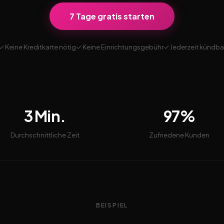
7 Tage gratis starten
✓ Keine Kreditkarte nötig
✓ Keine Einrichtungsgebühr
✓ Jederzeit kündba
3 Min.
97%
Durchschnittliche Zeit
Zufriedene Kunden
BEISPIEL