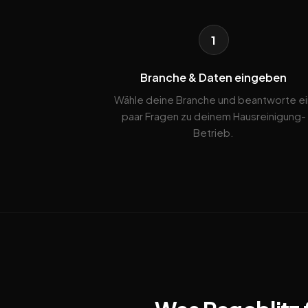
1
Branche & Daten eingeben
Wähle deine Branche und beantworte ei
paar Fragen zu deinem Hausreinigung-
Betrieb.