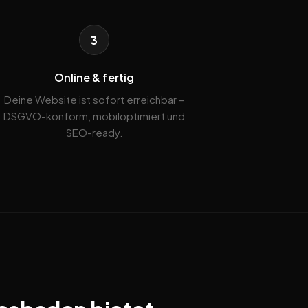
3
Online & fertig
Deine Website ist sofort erreichbar –
DSGVO-konform, mobiloptimiert und
SEO-ready.