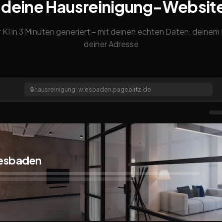
 deine Hausreinigung-Websit
 KI in 3 Minuten generiert – mit deinen echten Daten, deine
deiner Adresse
🔒
hausreinigung-wiesbaden.pageblitz.de
iesbaden