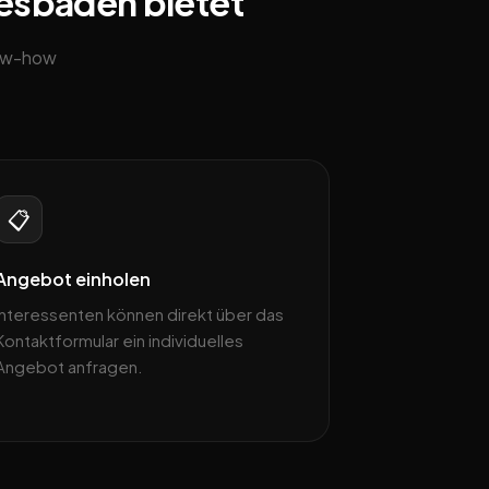
iesbaden bietet
now-how
📋
Angebot einholen
Interessenten können direkt über das
Kontaktformular ein individuelles
Angebot anfragen.