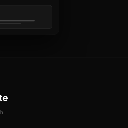
te
ch