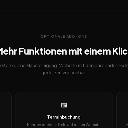
OPTIONALE ADD-ONS
ehr Funktionen mit einem Kli
eitere deine Hausreinigung-Website mit den passenden Extr
jederzeit zubuchbar
📅
Terminbuchung
 –
Kunden buchen direkt auf deiner Website