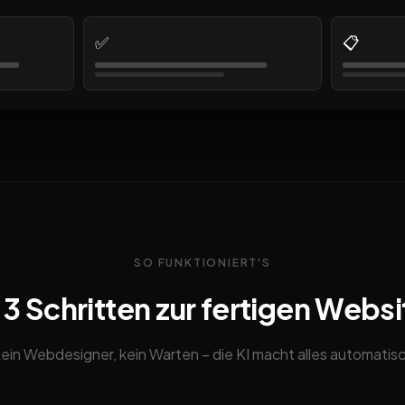
✅
📋
SO FUNKTIONIERT'S
n 3 Schritten zur fertigen Websi
ein Webdesigner, kein Warten – die KI macht alles automatis