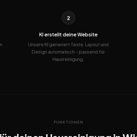
2
KI erstellt deine Website
n
Unsere KI generiert Texte, Layout und
Design automatisch – passend für
Hausreinigung.
FUNKTIONEN