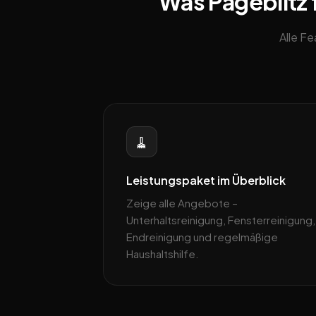
Was Pageblitz 
Alle F
🧹
Leistungspaket im Überblick
Zeige alle Angebote –
Unterhaltsreinigung, Fensterreinigung,
Endreinigung und regelmäßige
Haushaltshilfe.