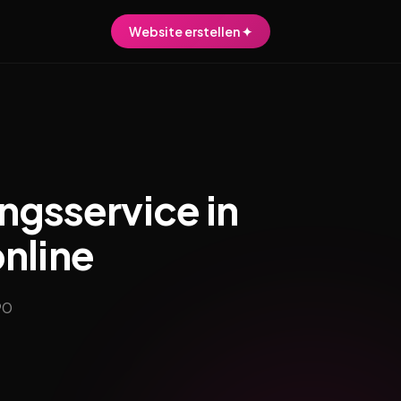
Website erstellen ✦
ngsservice in
nline
90