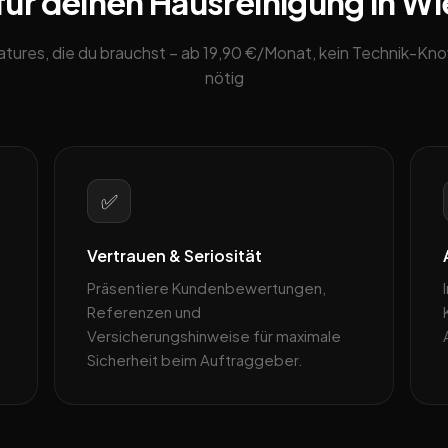
für deinen Hausreinigung in W
eatures, die du brauchst – ab 19,90 €/Monat, kein Technik-K
nötig
✅
Vertrauen & Seriosität
Präsentiere Kundenbewertungen,
Referenzen und
Versicherungshinweise für maximale
Sicherheit beim Auftraggeber.