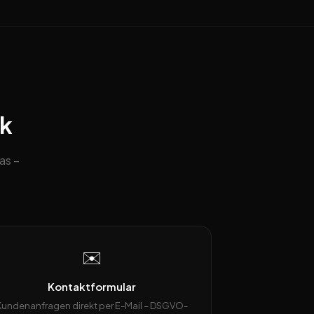
ck
as –
✉️
Kontaktformular
Kundenanfragen direkt per E-Mail – DSGVO-