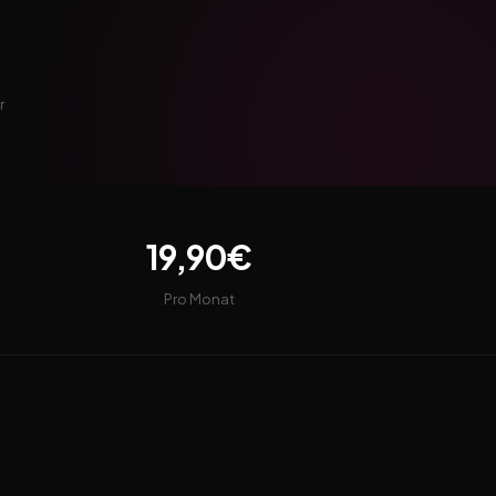
r
19,90€
Pro Monat