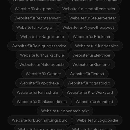
Website für Arztpraxis
Website für Immobilienmakler
Website für Rechtsanwalt
Website für Steuerberater
Website für Fotograf
Website für Physiotherapeut
Website für Nagelstudio
Website für Bäckerei
Website für Reinigungsservice
Website für Hundesalon
Website für Musikschule
Website für Elektriker
Website für Malerbetrieb
Website für Klempner
Website für Gärtner
Website für Tierarzt
Website für Apotheke
Website für Yogastudio
Website für Fahrschule
Website für Kfz-Werkstatt
Website für Schlüsseldienst
Website für Architekt
Website für Innenarchitekt
Website für Buchhaltungsbüro
Website für Logopädie
Website für Ergotherapie
Website für Hebamme