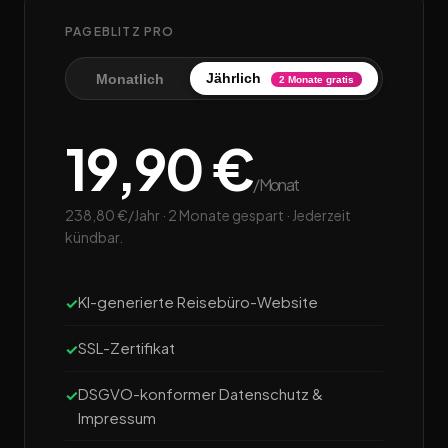
PAGEBLITZ PRO
Jährlich
Monatlich
2 Monate gratis
19,90 €
/Monat
238,80 €/Jahr · 2 Monate gespart · Jederzeit
kündbar.
KI-generierte Reisebüro-Website
SSL-Zertifikat
DSGVO-konformer Datenschutz &
Impressum