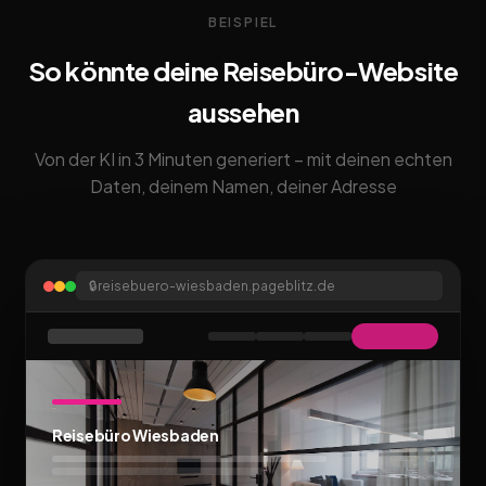
BEISPIEL
So könnte deine Reisebüro-Website
aussehen
Von der KI in 3 Minuten generiert – mit deinen echten
Daten, deinem Namen, deiner Adresse
🔒
reisebuero-wiesbaden.pageblitz.de
Reisebüro Wiesbaden