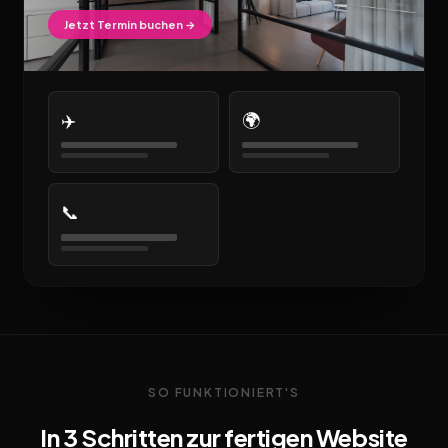
Jetzt Termin buchen →
✈️
🌍
📞
SO FUNKTIONIERT'S
In 3 Schritten zur fertigen Website