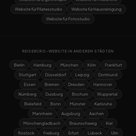
Website für Pilatesstudio
Website für Hausreinigung
Website für Fotostudio
REISEBÜRO-WEBSITE IN ANDEREN STÄDTEN
Berlin
Hamburg
München
Köln
Frankfurt
Stuttgart
Düsseldorf
Leipzig
Dortmund
Essen
Bremen
Dresden
Hannover
Nürnberg
Duisburg
Bochum
Wuppertal
Bielefeld
Bonn
Münster
Karlsruhe
Mannheim
Augsburg
Aachen
Mönchengladbach
Braunschweig
Kiel
Rostock
Freiburg
Erfurt
Lübeck
Ulm