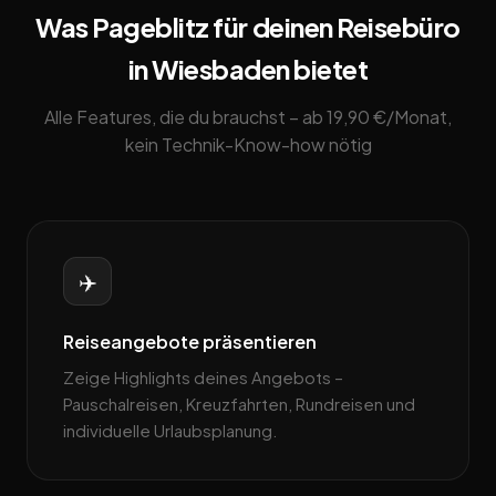
Was Pageblitz für deinen Reisebüro
in Wiesbaden bietet
Alle Features, die du brauchst – ab 19,90 €/Monat,
kein Technik-Know-how nötig
✈️
Reiseangebote präsentieren
Zeige Highlights deines Angebots –
Pauschalreisen, Kreuzfahrten, Rundreisen und
individuelle Urlaubsplanung.