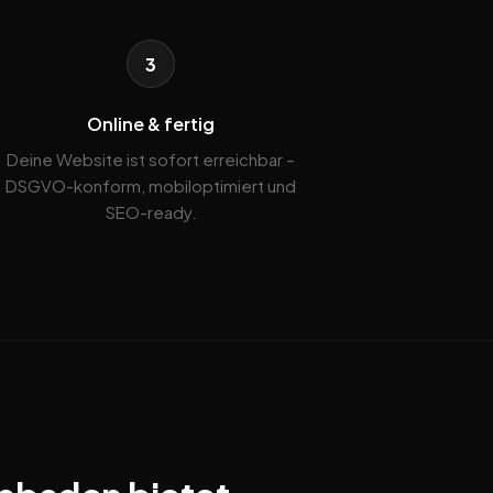
3
Online & fertig
Deine Website ist sofort erreichbar –
DSGVO-konform, mobiloptimiert und
SEO-ready.