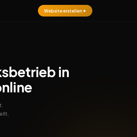
Website erstellen ✦
sbetrieb in
nline
t.
llt,