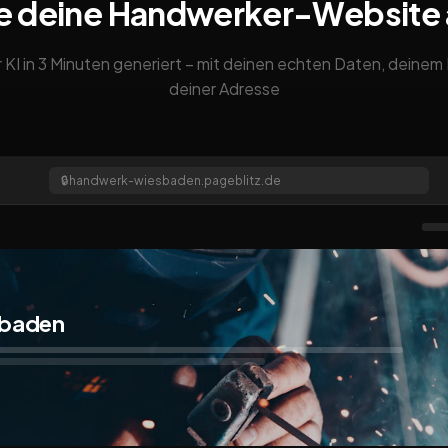
e deine Handwerker-Website
 KI in 3 Minuten generiert – mit deinen echten Daten, deine
deiner Adresse
🔒
handwerk-wiesbaden.pageblitz.de
sbaden