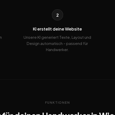
2
KI erstellt deine Website
n
Unsere KI generiert Texte, Layout und
Design automatisch – passend für
Handwerker.
FUNKTIONEN