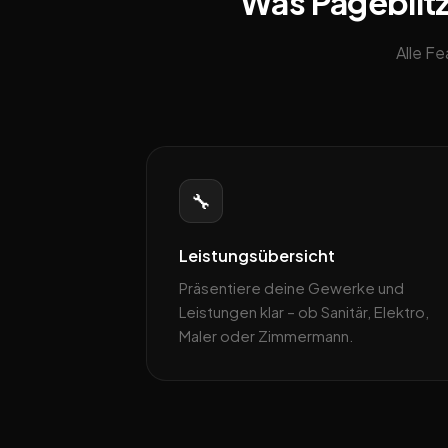
Was Pageblitz
Alle F
🔧
Leistungsübersicht
Präsentiere deine Gewerke und
Leistungen klar – ob Sanitär, Elektro,
Maler oder Zimmermann.