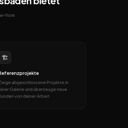
esbaden bietet
now-how
🏗️
Referenzprojekte
Zeige abgeschlossene Projekte in
einer Galerie und überzeuge neue
Kunden von deiner Arbeit.