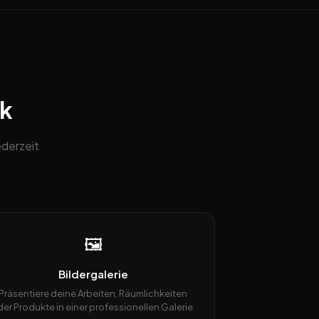
ck
derzeit
🖼️
Bildergalerie
Präsentiere deine Arbeiten, Räumlichkeiten
er Produkte in einer professionellen Galerie.