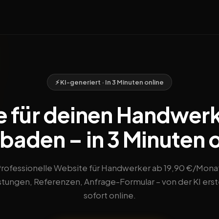
⚡ KI-generiert · In 3 Minuten online
 für deinen Handwerk
baden – in 3 Minuten o
rofessionelle Website für Handwerker ab 19,90 €/Mona
stungen, Referenzen, Anfrage-Formular – von der KI erste
sofort online.