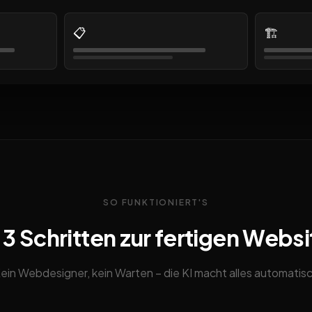
📋
🏗️
SO FUNKTIONIERT'S
n 3 Schritten zur fertigen Websi
ein Webdesigner, kein Warten – die KI macht alles automatis