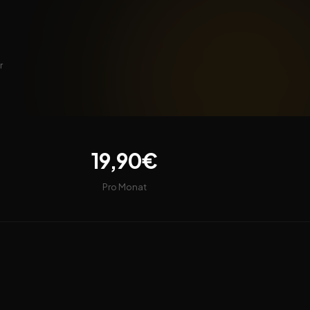
r
19,90€
Pro Monat