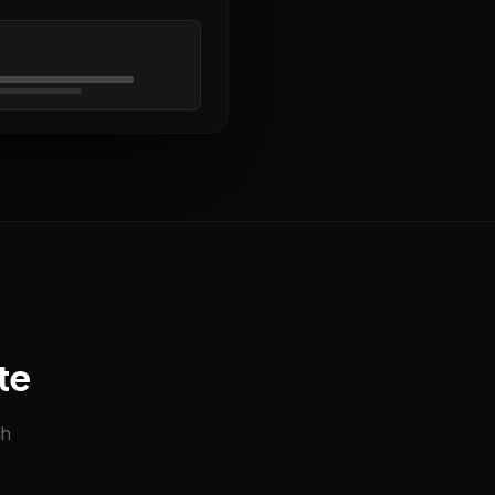
te
ch