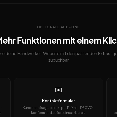
OPTIONALE ADD-ONS
ehr Funktionen mit einem Kli
ere deine Handwerker-Website mit den passenden Extras – je
zubuchbar
✉️
Kontaktformular
 –
Kundenanfragen direkt per E-Mail – DSGVO-
.
konform und sofort einsatzbereit.
od