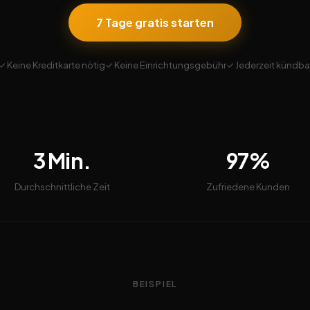
7 Tage gratis starten
✓ Keine Kreditkarte nötig
✓ Keine Einrichtungsgebühr
✓ Jederzeit kündba
3 Min.
97%
Durchschnittliche Zeit
Zufriedene Kunden
BEISPIEL