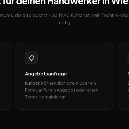
 für deinen Handwerker in Wi
eatures, die du brauchst – ab 19,90 €/Monat, kein Technik-K
nötig
📋
Angebotsanfrage
Kunden können dich direkt über ein
Formular für ein Angebot oder einen
Termin kontaktieren.