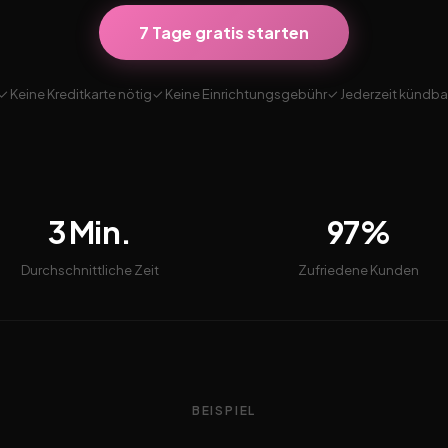
7 Tage gratis starten
✓ Keine Kreditkarte nötig
✓ Keine Einrichtungsgebühr
✓ Jederzeit kündba
3 Min.
97%
Durchschnittliche Zeit
Zufriedene Kunden
BEISPIEL