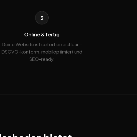
3
Online & fertig
Deine Website ist sofort erreichbar –
DSGVO-konform, mobiloptimiert und
SEO-ready.