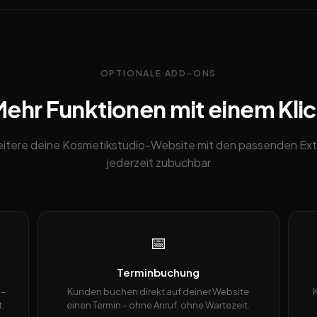
OPTIONALE ADD-ONS
ehr Funktionen mit einem Kli
itere deine Kosmetikstudio-Website mit den passenden Ext
jederzeit zubuchbar
📅
Terminbuchung
 –
Kunden buchen direkt auf deiner Website
.
einen Termin – ohne Anruf, ohne Wartezeit.