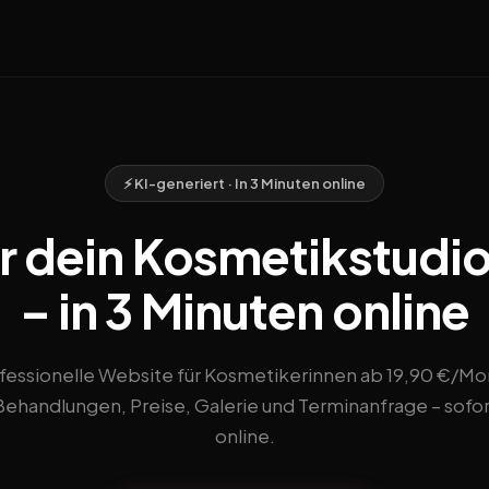
⚡ KI-generiert · In 3 Minuten online
r dein Kosmetikstudi
– in 3 Minuten online
fessionelle Website für Kosmetikerinnen ab 19,90 €/Mo
Behandlungen, Preise, Galerie und Terminanfrage – sofor
online.