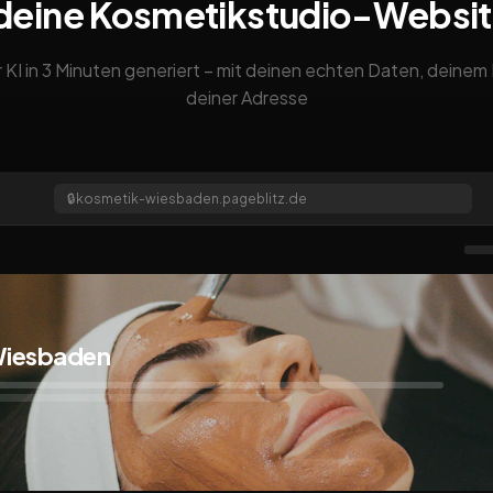
deine Kosmetikstudio-Websi
 KI in 3 Minuten generiert – mit deinen echten Daten, deine
deiner Adresse
🔒
kosmetik-wiesbaden.pageblitz.de
Wiesbaden