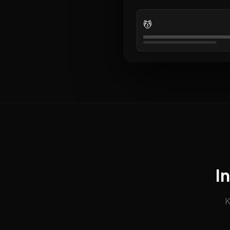
💆
I
K