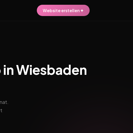
Website erstellen ✦
o in Wiesbaden
nat.
t