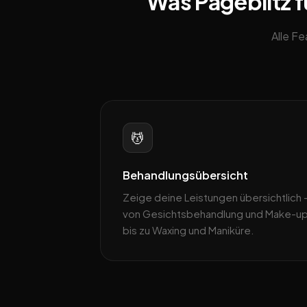
Was Pageblitz f
Alle F
💆
Behandlungsübersicht
Zeige deine Leistungen übersichtlich 
von Gesichtsbehandlung und Make-u
bis zu Waxing und Maniküre.