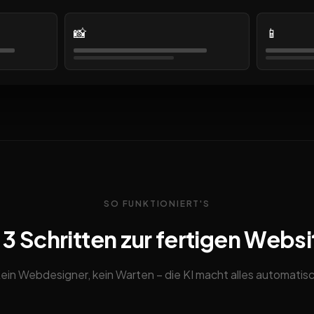
📸
📱
SO FUNKTIONIERT'S
n 3 Schritten zur fertigen Websi
ein Webdesigner, kein Warten – die KI macht alles automatis