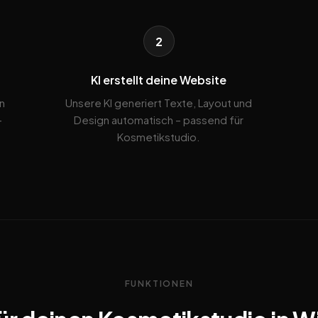
2
KI erstellt deine Website
n
Unsere KI generiert Texte, Layout und
-
Design automatisch – passend für
Kosmetikstudio.
FUNKTIONEN