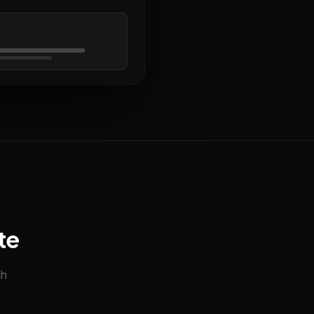
te
ch