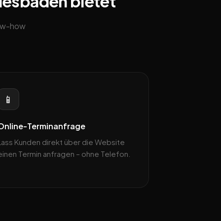
Wiesbaden bietet
now-how
📱
Online-Terminanfrage
Lass Kunden direkt über die Website
einen Termin anfragen – ohne Telefon.