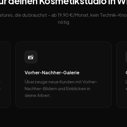
ür deinen Kosmetikstudio in 
eatures, die du brauchst – ab 19,90 €/Monat, kein Technik-K
nötig
📸
Vorher-Nachher-Galerie
–
Überzeuge neue Kunden mit Vorher-
p
Nachher-Bildern und Einblicken in
deine Arbeit.