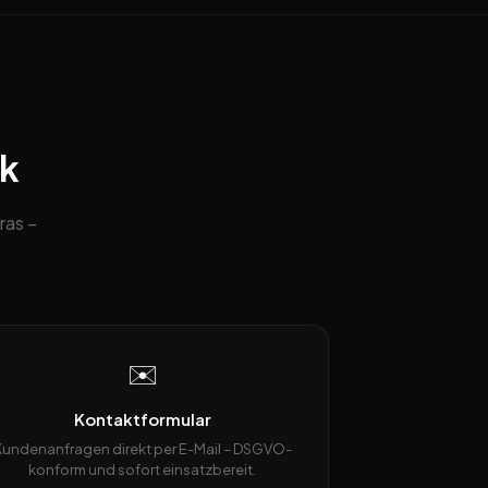
ck
ras –
✉️
Kontaktformular
Kundenanfragen direkt per E-Mail – DSGVO-
konform und sofort einsatzbereit.