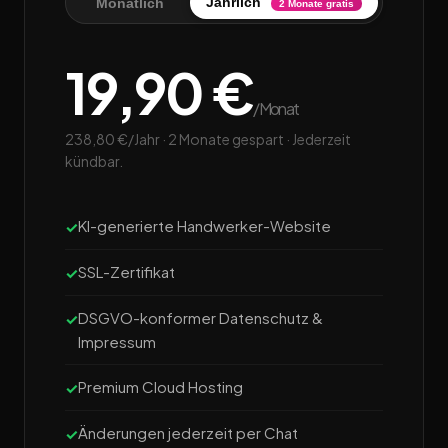
Jährlich
Monatlich
2 Monate gratis
19,90 €
/Monat
238,80 €/Jahr · 2 Monate gespart · Jederzeit
kündbar.
KI-generierte Handwerker-Website
SSL-Zertifikat
DSGVO-konformer Datenschutz &
Impressum
Premium Cloud Hosting
Änderungen jederzeit per Chat