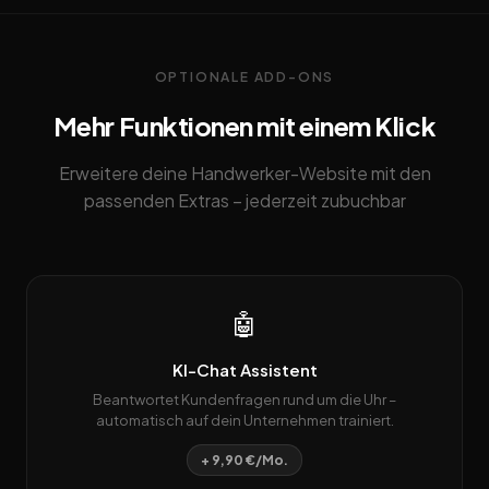
OPTIONALE ADD-ONS
Mehr Funktionen mit einem Klick
Erweitere deine Handwerker-Website mit den
passenden Extras – jederzeit zubuchbar
🤖
KI-Chat Assistent
Beantwortet Kundenfragen rund um die Uhr –
automatisch auf dein Unternehmen trainiert.
+ 9,90 €/Mo.