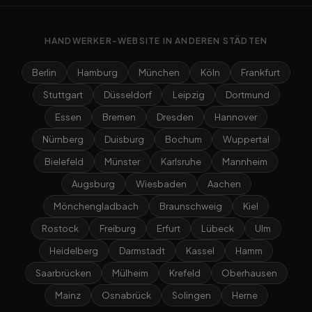
HANDWERKER-WEBSITE IN ANDEREN STÄDTEN
Berlin
Hamburg
München
Köln
Frankfurt
Stuttgart
Düsseldorf
Leipzig
Dortmund
Essen
Bremen
Dresden
Hannover
Nürnberg
Duisburg
Bochum
Wuppertal
Bielefeld
Münster
Karlsruhe
Mannheim
Augsburg
Wiesbaden
Aachen
Mönchengladbach
Braunschweig
Kiel
Rostock
Freiburg
Erfurt
Lübeck
Ulm
Heidelberg
Darmstadt
Kassel
Hamm
Saarbrücken
Mülheim
Krefeld
Oberhausen
Mainz
Osnabrück
Solingen
Herne