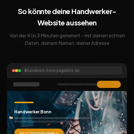
So könnte deine Handwerker-
Website aussehen
Von der KI in 3 Minuten generiert – mit deinen echten
Daten, deinem Namen, deiner Adresse
🔒
handwerk-bonn.pageblitz.de
Handwerker Bonn
Jetzt Termin buchen →