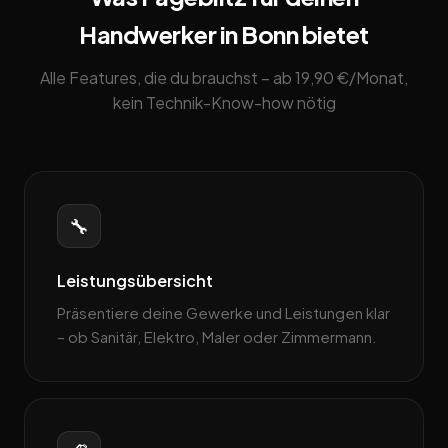
Handwerker in Bonn bietet
Alle Features, die du brauchst – ab 19,90 €/Monat,
kein Technik-Know-how nötig
🔧
Leistungsübersicht
Präsentiere deine Gewerke und Leistungen klar
– ob Sanitär, Elektro, Maler oder Zimmermann.