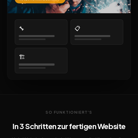
🔧
📋
🏗️
SO FUNKTIONIERT'S
In 3 Schritten zur fertigen Website