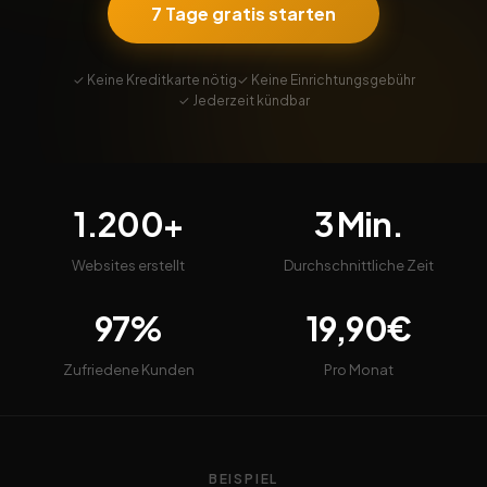
7 Tage gratis starten
✓ Keine Kreditkarte nötig
✓ Keine Einrichtungsgebühr
✓ Jederzeit kündbar
1.200+
3 Min.
Websites erstellt
Durchschnittliche Zeit
97%
19,90€
Zufriedene Kunden
Pro Monat
BEISPIEL